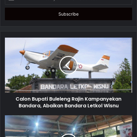
n
t
e
r
y
o
u
r
E
m
a
i
l
a
d
d
Calon Bupati Buleleng Rajin Kampanyekan
r
Bandara, Abaikan Bandara Letkol Wisnu
e
s
s