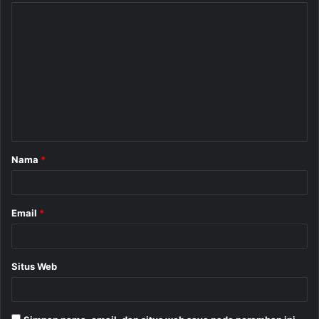
K
o
m
e
n
t
a
Nama
*
r
*
Email
*
Situs Web