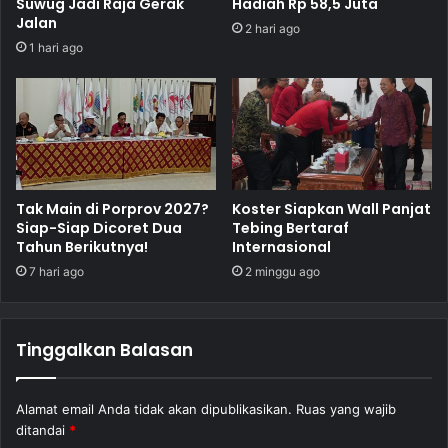
Suwug Jadi Raja Gerak
Hadiah Rp 58,5 Juta
Jalan
2 hari ago
1 hari ago
Tak Main di Porprov 2027?
Koster Siapkan Wall Panjat
Siap-Siap Dicoret Dua
Tebing Bertaraf
Tahun Berikutnya!
Internasional
7 hari ago
2 minggu ago
Tinggalkan Balasan
Alamat email Anda tidak akan dipublikasikan.
Ruas yang wajib
ditandai
*