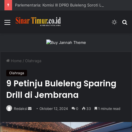
Parlementaria: Komisi III DPRD Buleleng Soroti Lampu Jalan
Menu
Switc
S
skin
fo
Home
/
Olahraga
Olahraga
9 Petinju Buleleng Sparing
Drill di Jembrana
Redaksi
S
Oktober 12, 2024
0
33
1 minute read
e
n
d