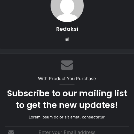
k
Redaksi
W
e
b
s
i
t
With Product You Purchase
e
Subscribe to our mailing list
to get the new updates!
Lorem ipsum dolor sit amet, consectetur.
E