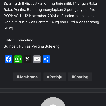
Sparing drill dipusatkan di ring tinju milik I Nengah Raka
Raka. Pertina Buleleng menyiapkan 2 petinjunya di Pro
POPNAS 11-12 November 2024 di Surakarta atas nama
Daniel turun diklas Bantam 54 kg dan Putri Kleas terbang
50 kg.
Editor: Francelino
Sumber: Humas Pertina Buleleng
F
W
X
E
S
a
h
m
h
c
at
ai
ar
Jembrana
Petinju
Sparing
e
s
l
e
b
A
o
p
o
p