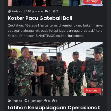
Olahraga
Redaksi
10 jam ago
0
2
Koster Pacu Gateball Bali
Quotation: “Gateball harus terus dikembangkan, bukan hanya
sebagai olahraga rekreasi, tetapi juga olahraga prestasi,” kata
Koster. Denpasar, SINARTIMUR.co.id – Turnamen…
Nasional
Redaksi
11 jam ago
0
1
Latihan Kesiapsiagaan Operasional: