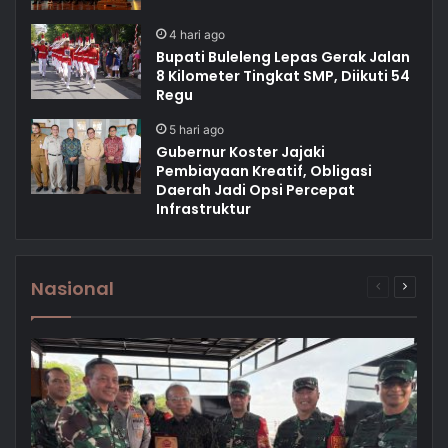
4 hari ago
Bupati Buleleng Lepas Gerak Jalan
8 Kilometer Tingkat SMP, Diikuti 54
Regu
5 hari ago
Gubernur Koster Jajaki
Pembiayaan Kreatif, Obligasi
Daerah Jadi Opsi Percepat
Infrastruktur
Nasional
Previous
Next
page
page