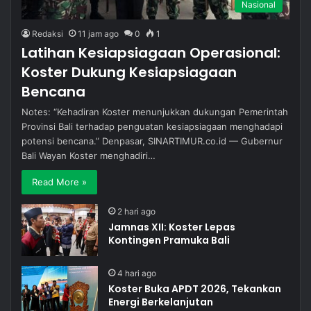
Nasional
Redaksi
11 jam ago
0
1
Latihan Kesiapsiagaan Operasional:
Koster Dukung Kesiapsiagaan
Bencana
Notes: “Kehadiran Koster menunjukkan dukungan Pemerintah
Provinsi Bali terhadap penguatan kesiapsiagaan menghadapi
potensi bencana.” Denpasar, SINARTIMUR.co.id — Gubernur
Bali Wayan Koster menghadiri…
Read More »
2 hari ago
Jamnas XII: Koster Lepas
Kontingen Pramuka Bali
4 hari ago
Koster Buka APDT 2026, Tekankan
Energi Berkelanjutan