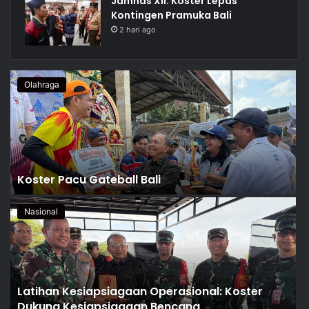
Jamnas XII: Koster Lepas
Kontingen Pramuka Bali
2 hari ago
Olahraga
Koster Pacu Gateball Bali
Nasional
Latihan Kesiapsiagaan Operasional: Koster
Dukung Kesiapsiagaan Bencana