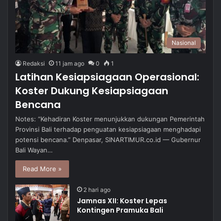
Nasional
Redaksi
11 jam ago
0
1
Latihan Kesiapsiagaan Operasional:
Koster Dukung Kesiapsiagaan
Bencana
Notes: “Kehadiran Koster menunjukkan dukungan Pemerintah
Provinsi Bali terhadap penguatan kesiapsiagaan menghadapi
potensi bencana.” Denpasar, SINARTIMUR.co.id — Gubernur
Bali Wayan…
Read More »
2 hari ago
Jamnas XII: Koster Lepas
Kontingen Pramuka Bali