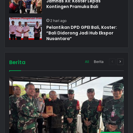
Jamnas XII: Koster Lepas
Kontingen Pramuka Bali
2 hari ago
Pelantikan DPD GPEI Bali, Koster:
“Bali Didorong Jadi Hub Ekspor
Nusantara”
Berita
All
Berita
Previous
Next
page
page