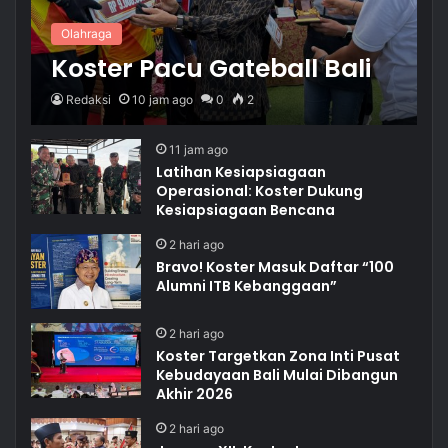
Olahraga
Koster Pacu Gateball Bali
Redaksi
10 jam ago
0
2
11 jam ago
Latihan Kesiapsiagaan
Operasional: Koster Dukung
Kesiapsiagaan Bencana
2 hari ago
Bravo! Koster Masuk Daftar “100
Alumni ITB Kebanggaan”
2 hari ago
Koster Targetkan Zona Inti Pusat
Kebudayaan Bali Mulai Dibangun
Akhir 2026
2 hari ago