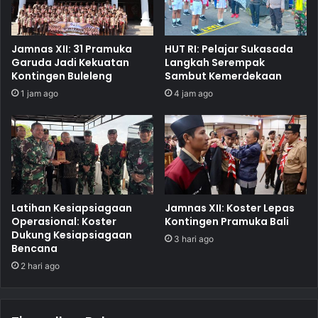
Jamnas XII: 31 Pramuka
HUT RI: Pelajar Sukasada
Garuda Jadi Kekuatan
Langkah Serempak
Kontingen Buleleng
Sambut Kemerdekaan
1 jam ago
4 jam ago
Latihan Kesiapsiagaan
Jamnas XII: Koster Lepas
Operasional: Koster
Kontingen Pramuka Bali
Dukung Kesiapsiagaan
3 hari ago
Bencana
2 hari ago