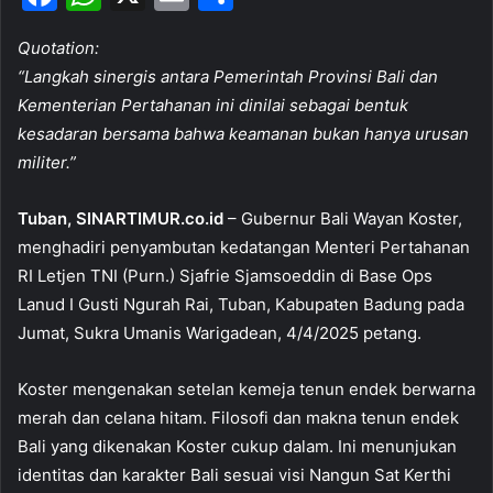
a
h
m
h
Quotation:
c
at
ai
ar
“Langkah sinergis antara Pemerintah Provinsi Bali dan
e
s
l
e
Kementerian Pertahanan ini dinilai sebagai bentuk
b
A
kesadaran bersama bahwa keamanan bukan hanya urusan
o
p
militer.”
o
p
Tuban, SINARTIMUR.co.id
– Gubernur Bali Wayan Koster,
k
menghadiri penyambutan kedatangan Menteri Pertahanan
RI Letjen TNI (Purn.) Sjafrie Sjamsoeddin di Base Ops
Lanud I Gusti Ngurah Rai, Tuban, Kabupaten Badung pada
Jumat, Sukra Umanis Warigadean, 4/4/2025 petang.
Koster mengenakan setelan kemeja tenun endek berwarna
merah dan celana hitam. Filosofi dan makna tenun endek
Bali yang dikenakan Koster cukup dalam. Ini menunjukan
identitas dan karakter Bali sesuai visi Nangun Sat Kerthi