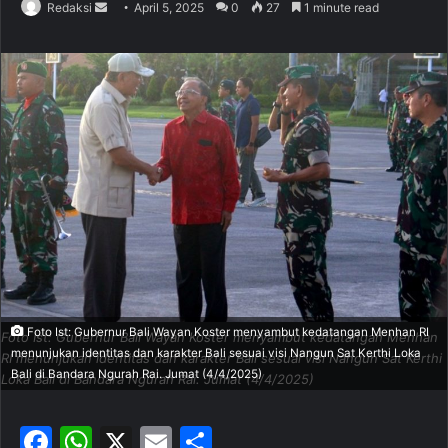
Redaksi
S
April 5, 2025
0
27
1 minute read
e
n
d
a
n
e
m
a
i
l
Foto Ist: Gubernur Bali Wayan Koster menyambut kedatangan Menhan RI
Foto Ist: Gubernur Bali Wayan Koster menyambut kedatangan Menhan
menunjukan identitas dan karakter Bali sesuai visi Nangun Sat Kerthi Loka
RI menunjukan identitas dan karakter Bali sesuai visi Nangun Sat Kerthi
Bali di Bandara Ngurah Rai. Jumat (4/4/2025)
Loka Bali di Bandara Ngurah Rai. Jumat (4/4/2025)
F
W
X
E
S