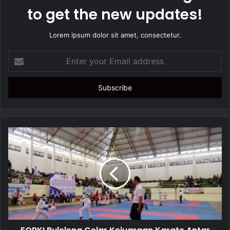
to get the new updates!
Lorem ipsum dolor sit amet, consectetur.
E
n
t
e
r
y
o
u
r
E
m
a
i
l
a
d
d