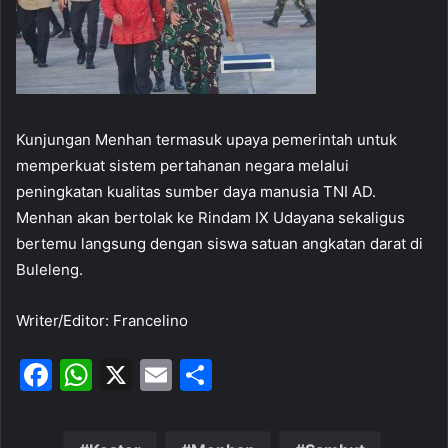
Kunjungan Menhan termasuk upaya pemerintah untuk
memperkuat sistem pertahanan negara melalui
peningkatan kualitas sumber daya manusia TNI AD.
Menhan akan bertolak ke Rindam IX Udayana sekaligus
bertemu langsung dengan siswa satuan angkatan darat di
Buleleng.
Writer/Editor: Francelino
F
W
X
E
S
a
h
m
h
c
at
ai
ar