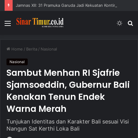
Jamnas XII: 31 Pramuka Garuda Jadi Kekuatan Kontingen Buleleng
Menu
Switc
S
skin
fo
Home
/
Berita
/
Nasional
Nasional
Sambut Menhan RI Sjafrie
Sjamsoeddin, Gubernur Bali
Kenakan Tenun Endek
Warna Merah
Tunjukan Identitas dan Karakter Bali sesuai Visi
Nangun Sat Kerthi Loka Bali