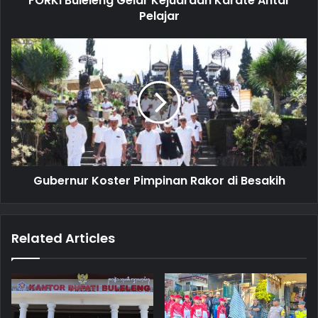
FORKI Buleleng Gelar Kejuaraan Karate Antar
r
Pelajar
e
s
s
Gubernur Koster Pimpinan Rakor di Besakih
Related Articles