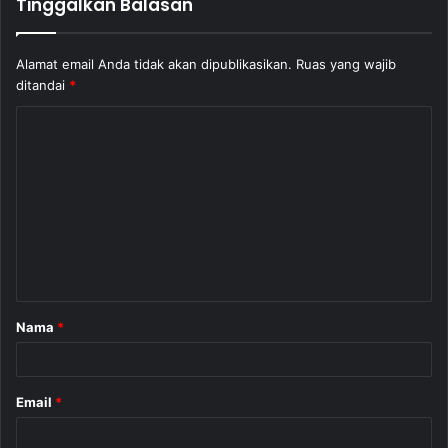
Tinggalkan Balasan
Alamat email Anda tidak akan dipublikasikan.
Ruas yang wajib
ditandai
*
K
o
m
e
n
t
a
Nama
*
r
*
Email
*