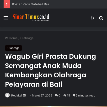
Koster Pacu Gateball Bali
Menu
Switc
S
skin
fo
Home
/
Olahraga
Olahraga
Wagub Giri Prasta Dukung
Semangat Anak Muda
Kembangkan Olahraga
Pelayaran di Bali
Redaksi
S
Maret 27, 2025
0
15
2 minutes read
e
n