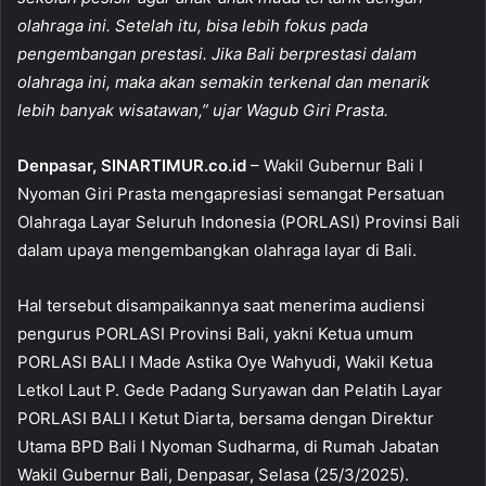
b
A
olahraga ini. Setelah itu, bisa lebih fokus pada
o
p
pengembangan prestasi. Jika Bali berprestasi dalam
olahraga ini, maka akan semakin terkenal dan menarik
o
p
lebih banyak wisatawan,” ujar Wagub Giri Prasta.
k
Denpasar, SINARTIMUR.co.id
– Wakil Gubernur Bali I
Nyoman Giri Prasta mengapresiasi semangat Persatuan
Olahraga Layar Seluruh Indonesia (PORLASI) Provinsi Bali
dalam upaya mengembangkan olahraga layar di Bali.
Hal tersebut disampaikannya saat menerima audiensi
pengurus PORLASI Provinsi Bali, yakni Ketua umum
PORLASI BALI I Made Astika Oye Wahyudi, Wakil Ketua
Letkol Laut P. Gede Padang Suryawan dan Pelatih Layar
PORLASI BALI I Ketut Diarta, bersama dengan Direktur
Utama BPD Bali I Nyoman Sudharma, di Rumah Jabatan
Wakil Gubernur Bali, Denpasar, Selasa (25/3/2025).