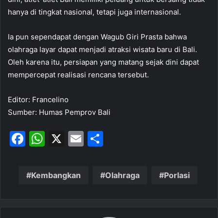
hanya di tingkat nasional, tetapi juga internasional.
Ia pun sependapat dengan Wagub Giri Prasta bahwa
olahraga layar dapat menjadi atraksi wisata baru di Bali.
Oleh karena itu, persiapan yang matang sejak dini dapat
mempercepat realisasi rencana tersebut.
Editor: Francelino
Sumber: Humas Pemprov Bali
F
W
X
E
S
a
h
m
h
c
at
ai
ar
Kembangkan
Olahraga
Porlasi
e
s
l
e
b
A
o
p