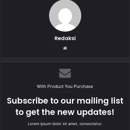
o
p
k
Redaksi
W
e
b
s
i
t
With Product You Purchase
e
Subscribe to our mailing list
to get the new updates!
Lorem ipsum dolor sit amet, consectetur.