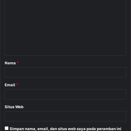
K
o
m
e
n
t
a
Nama
*
r
*
Email
*
Situs Web
Simpan nama, email, dan situs web saya pada peramban ini