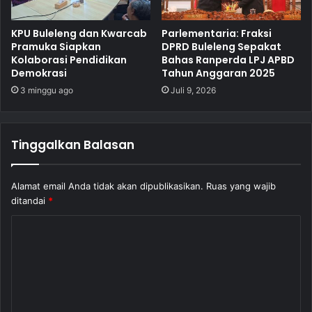
KPU Buleleng dan Kwarcab
Parlementaria: Fraksi
Pramuka Siapkan
DPRD Buleleng Sepakat
Kolaborasi Pendidikan
Bahas Ranperda LPJ APBD
Demokrasi
Tahun Anggaran 2025
3 minggu ago
Juli 9, 2026
Tinggalkan Balasan
Alamat email Anda tidak akan dipublikasikan.
Ruas yang wajib
ditandai
*
K
o
m
e
n