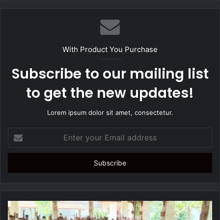
b
s
i
t
With Product You Purchase
e
Subscribe to our mailing list
to get the new updates!
Lorem ipsum dolor sit amet, consectetur.
E
n
t
e
r
y
o
u
r