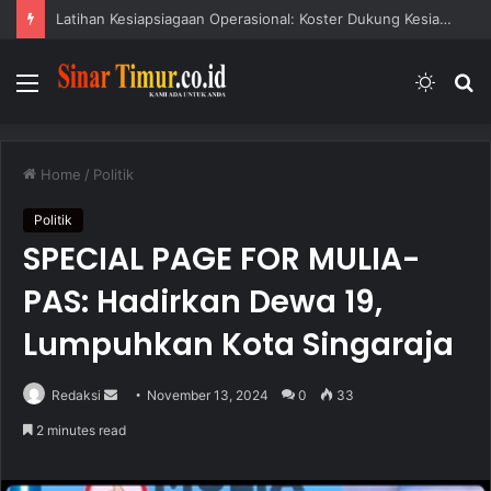
Latihan Kesiapsiagaan Operasional: Koster Dukung Kesiapsiagaan Bencana
Menu
Switc
S
skin
fo
Home
/
Politik
Politik
SPECIAL PAGE FOR MULIA-
PAS: Hadirkan Dewa 19,
Lumpuhkan Kota Singaraja
Redaksi
S
November 13, 2024
0
33
e
2 minutes read
n
d