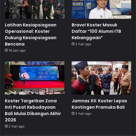
Latihan Kesiapsiagaan
Bravo! Koster Masuk
Operasional: Koster
Daftar “100 Alumni ITB
Dukung Kesiapsiagaan
Kebanggaan”
Bencana
2 hari ago
18 jam ago
Koster Targetkan Zona
Jamnas XII: Koster Lepas
Inti Pusat Kebudayaan
Kontingen Pramuka Bali
Bali Mulai Dibangun Akhir
2 hari ago
2026
2 hari ago