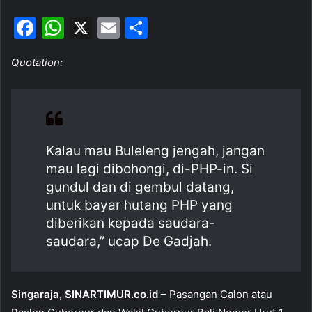
F
W
X
E
S
a
h
m
h
Quotation:
c
at
ai
ar
e
s
l
e
b
A
o
p
Kalau mau Buleleng jengah, jangan
o
p
mau lagi dibohongi, di-PHP-in. Si
k
gundul dan di gembul datang,
untuk bayar hutang PHP yang
diberikan kepada saudara-
saudara,” ucap De Gadjah.
Singaraja, SINARTIMUR.co.id
– Pasangan Calon atau