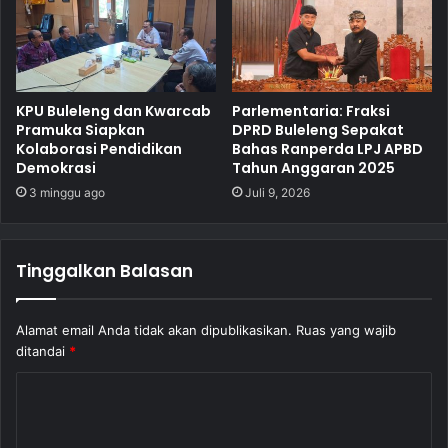
KPU Buleleng dan Kwarcab
Parlementaria: Fraksi
Pramuka Siapkan
DPRD Buleleng Sepakat
Kolaborasi Pendidikan
Bahas Ranperda LPJ APBD
Demokrasi
Tahun Anggaran 2025
3 minggu ago
Juli 9, 2026
Tinggalkan Balasan
Alamat email Anda tidak akan dipublikasikan.
Ruas yang wajib
ditandai
*
K
o
m