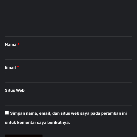
e
n
t
a
Nama
*
r
*
Email
*
Situs Web
Simpan nama, email, dan situs web saya pada peramban ini
untuk komentar saya berikutnya.