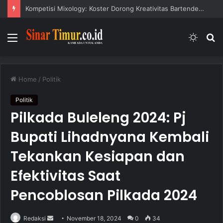
Kompetisi Mixology: Koster Dorong Kreativitas Bartender Muda Bali
Menu
Switc
S
skin
fo
Home
/
Politik
Politik
Pilkada Buleleng 2024: Pj
Bupati Lihadnyana Kembali
Tekankan Kesiapan dan
Efektivitas Saat
Pencoblosan Pilkada 2024
Redaksi
S
November 18, 2024
0
34