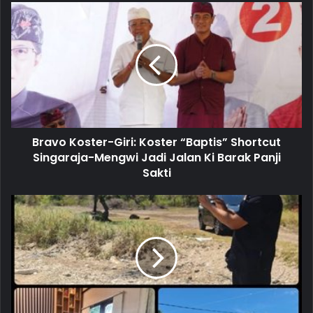
u
r
E
m
a
i
l
a
d
d
Bravo Koster-Giri: Koster “Baptis” Shortcut
r
Singaraja-Mengwi Jadi Jalan Ki Barak Panji
e
Sakti
s
s