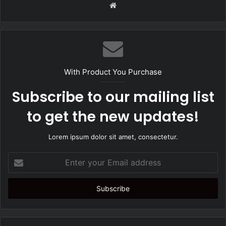
W
e
b
s
i
t
With Product You Purchase
e
Subscribe to our mailing list
to get the new updates!
Lorem ipsum dolor sit amet, consectetur.
E
n
t
e
r
y
o