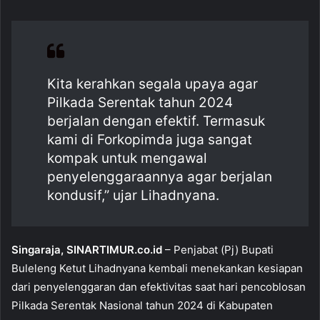
c
at
ai
ar
e
s
l
e
b
A
o
p
Kita kerahkan segala upaya agar
o
p
Pilkada Serentak tahun 2024
k
berjalan dengan efektif. Termasuk
kami di Forkopimda juga sangat
kompak untuk mengawal
penyelenggaraannya agar berjalan
kondusif,” ujar Lihadnyana.
Singaraja, SINARTIMUR.co.id
– Penjabat (Pj) Bupati
Buleleng Ketut Lihadnyana kembali menekankan kesiapan
dari penyelenggaran dan efektivitas saat hari pencoblosan
Pilkada Serentak Nasional tahun 2024 di Kabupaten