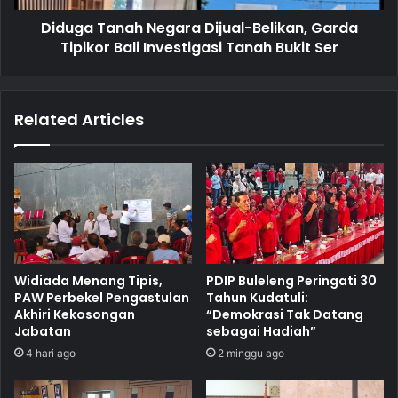
Diduga Tanah Negara Dijual-Belikan, Garda
Tipikor Bali Investigasi Tanah Bukit Ser
Related Articles
Widiada Menang Tipis,
PDIP Buleleng Peringati 30
PAW Perbekel Pengastulan
Tahun Kudatuli:
Akhiri Kekosongan
“Demokrasi Tak Datang
Jabatan
sebagai Hadiah”
4 hari ago
2 minggu ago