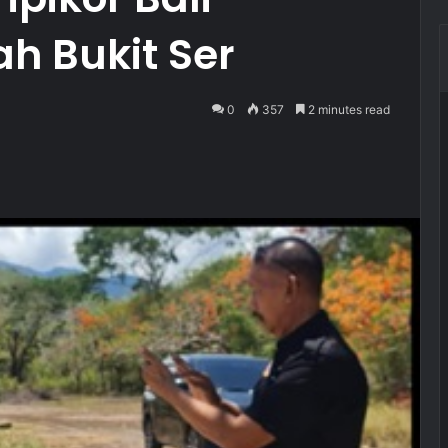
ah Bukit Ser
0
357
2 minutes read