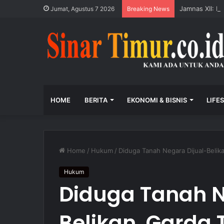
Jamnas XII: K
Jumat, Agustus 7 2026
Breaking News
HOME
BERITA
EKONOMI & BISNIS
LIFE
Home
/
Hukum
/
Diduga Tanah Negara Dijual-Belikan
Hukum
Diduga Tanah N
Belikan, Garda T