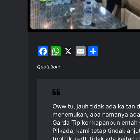
F
W
X
E
S
a
h
m
h
Quotation:
c
at
ai
ar
e
s
l
e
b
A
o
p
Oww tu, jauh tidak ada kaitan d
o
p
menemukan, apa namanya ada 
k
Garda Tipikor kapanpun entah
Pilkada, kami tetap tindaklanju
(politik, red), tidak ada kaita