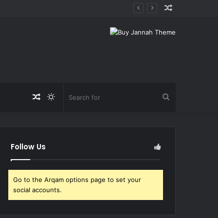
Random
Article
Random
Switch
Search
Article
skin
for
Follow Us
Go to the Arqam options page to set your
social accounts.