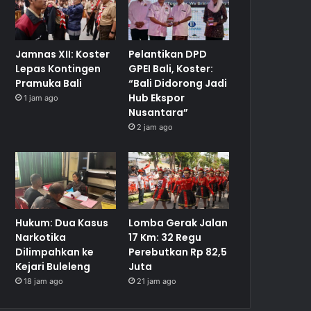
Jamnas XII: Koster
Pelantikan DPD
Lepas Kontingen
GPEI Bali, Koster:
Pramuka Bali
“Bali Didorong Jadi
Hub Ekspor
1 jam ago
Nusantara”
2 jam ago
Hukum: Dua Kasus
Lomba Gerak Jalan
Narkotika
17 Km: 32 Regu
Dilimpahkan ke
Perebutkan Rp 82,5
Kejari Buleleng
Juta
18 jam ago
21 jam ago