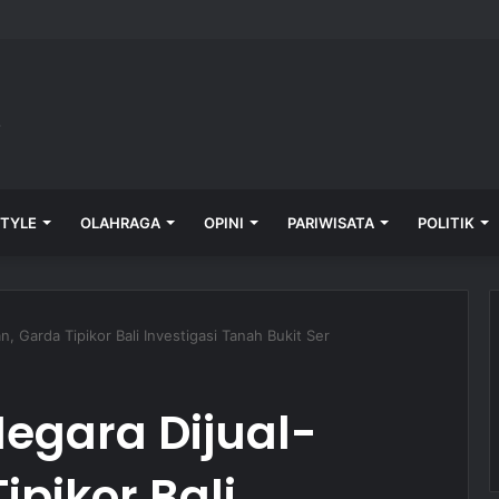
oster Lepas Kontingen Pramuka Bali
STYLE
OLAHRAGA
OPINI
PARIWISATA
POLITIK
, Garda Tipikor Bali Investigasi Tanah Bukit Ser
egara Dijual-
ipikor Bali