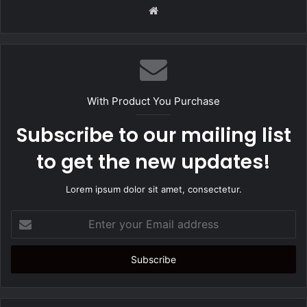
W
e
b
s
i
t
With Product You Purchase
e
Subscribe to our mailing list
to get the new updates!
Lorem ipsum dolor sit amet, consectetur.
E
n
t
e
r
y
o