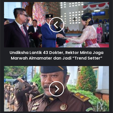
u
r
E
m
a
i
l
a
d
d
Undiksha Lantik 43 Dokter, Rektor Minta Jaga
r
Marwah Almamater dan Jadi “Trend Setter”
e
s
s