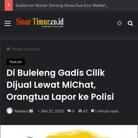
Gubernur Koster Dorong Nusa Dua Eco Market Jadi Ruang Ekonomi yang Hidup
Menu
Switc
S
skin
fo
Home
/
Hukum
Hukum
Di Buleleng Gadis Cilik
Dijual Lewat MiChat,
Orangtua Lapor ke Polisi
Redaksi
S
Mei 22, 2025
0
42
1 minute read
e
n
d