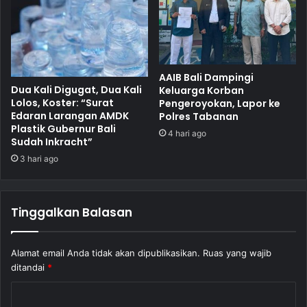
AAIB Bali Dampingi
Dua Kali Digugat, Dua Kali
Keluarga Korban
Lolos, Koster: “Surat
Pengeroyokan, Lapor ke
Edaran Larangan AMDK
Polres Tabanan
Plastik Gubernur Bali
4 hari ago
Sudah Inkracht”
3 hari ago
Tinggalkan Balasan
Alamat email Anda tidak akan dipublikasikan.
Ruas yang wajib
ditandai
*
K