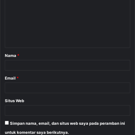
o
m
e
n
t
a
Nama
*
r
*
Email
*
Situs Web
Simpan nama, email, dan situs web saya pada peramban ini
untuk komentar saya berikutnya.