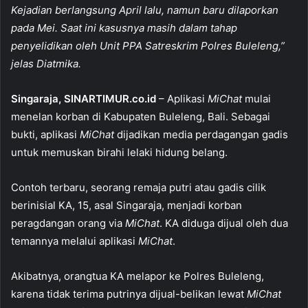
c
at
ai
ar
Kejadian berlangsung April lalu, namun baru dilaporkan
e
s
l
e
pada Mei. Saat ini kasusnya masih dalam tahap
b
A
penyelidikan oleh Unit PPA Satreskrim Polres Buleleng,”
o
p
jelas Diatmika.
o
p
Singaraja, SINARTIMUR.co.id
– Aplikasi
MiChat
mulai
k
menelan korban di Kabupaten Buleleng, Bali. Sebagai
bukti, aplikasi
MiChat
dijadikan media perdagangan gadis
untuk memuskan birahi lelaki hidung belang.
Contoh terbaru, seorang remaja putri atau gadis cilik
berinisial KA, 15, asal Singaraja, menjadi korban
peragdangan orang via
MiChat
. KA diduga dijual oleh dua
temannya melalui aplikasi
MiChat
.
Akibatnya, orangtua KA melapor ke Polres Buleleng,
karena tidak terima putrinya dijual-belikan lewat
MiChat