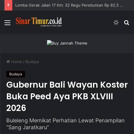
Lomba Gerak Jalan 17 Km: 32 Regu Perebutkan Rp 82,5 Juta
Menu
Switc
S
skin
fo
Home
/
Budaya
Budaya
Gubernur Bali Wayan Koster
Buka Peed Aya PKB XLVIII
2026
Buleleng Memikat Perhatian Lewat Penampilan
“Sang Jaratkaru”