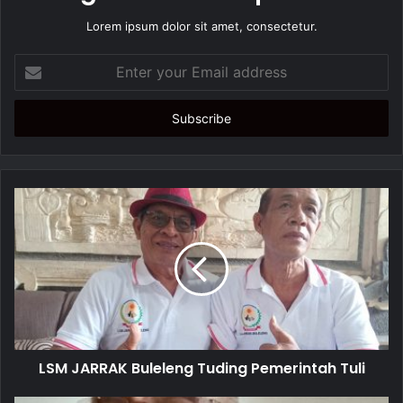
Lorem ipsum dolor sit amet, consectetur.
E
n
t
e
r
y
o
u
r
E
m
a
i
l
a
d
d
LSM JARRAK Buleleng Tuding Pemerintah Tuli
r
e