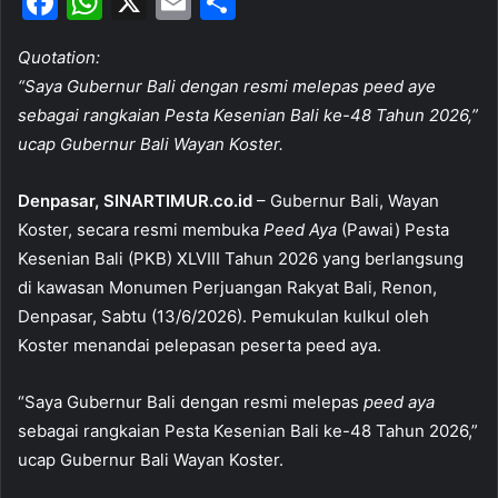
F
W
X
E
S
a
h
m
h
Quotation:
c
at
ai
ar
“Saya Gubernur Bali dengan resmi melepas peed aye
e
s
l
e
sebagai rangkaian Pesta Kesenian Bali ke-48 Tahun 2026,”
b
A
ucap Gubernur Bali Wayan Koster.
o
p
Denpasar, SINARTIMUR.co.id
– Gubernur Bali, Wayan
o
p
Koster, secara resmi membuka
Peed Aya
(Pawai) Pesta
k
Kesenian Bali (PKB) XLVIII Tahun 2026 yang berlangsung
di kawasan Monumen Perjuangan Rakyat Bali, Renon,
Denpasar, Sabtu (13/6/2026). Pemukulan kulkul oleh
Koster menandai pelepasan peserta peed aya.
“Saya Gubernur Bali dengan resmi melepas
peed aya
sebagai rangkaian Pesta Kesenian Bali ke-48 Tahun 2026,”
ucap Gubernur Bali Wayan Koster.