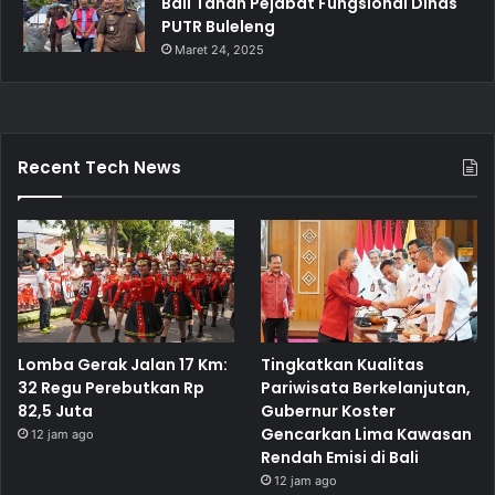
Bali Tahan Pejabat Fungsional Dinas
PUTR Buleleng
Maret 24, 2025
Recent Tech News
Lomba Gerak Jalan 17 Km:
Tingkatkan Kualitas
32 Regu Perebutkan Rp
Pariwisata Berkelanjutan,
82,5 Juta
Gubernur Koster
Gencarkan Lima Kawasan
12 jam ago
Rendah Emisi di Bali
12 jam ago