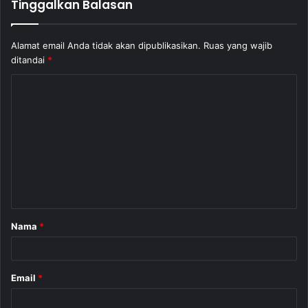
Tinggalkan Balasan
Alamat email Anda tidak akan dipublikasikan.
Ruas yang wajib
ditandai
*
K
o
m
e
n
t
a
Nama
*
r
*
Email
*