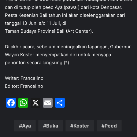
dan di tutup oleh peed Aya (pawai) dari kota Denpasar.
Pesta Kesenian Bali tahun ini akan diselenggarakan dari
tanggal 13 Juni s/d 11 Juli, di
Taman Budaya Provinsi Bali (Art Center).
Di akhir acara, sebelum meninggalkan lapangan, Gubernur
Wayan Koster menyempatkan diri untuk menyapa
penonton secara langsung.(*)
Writer: Francelino
Editor: Francelino
F
W
X
E
S
a
h
m
h
c
at
ai
ar
Aya
Buka
Koster
Peed
e
s
l
e