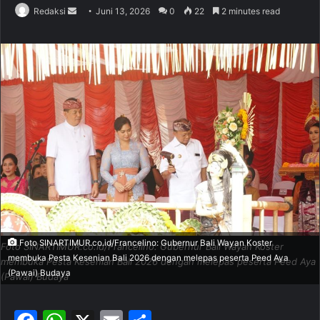
Redaksi
S
Juni 13, 2026
0
22
2 minutes read
e
n
d
a
n
e
m
a
i
l
Foto SINARTIMUR.co.id/Francelino: Gubernur Bali Wayan Koster
Foto SINARTIMUR.co.id/Francelino: Gubernur Bali Wayan Koster
membuka Pesta Kesenian Bali 2026 dengan melepas peserta Peed Aya
membuka Pesta Kesenian Bali 2026 dengan melepas peserta Peed Aya
(Pawai) Budaya
(Pawai) Budaya