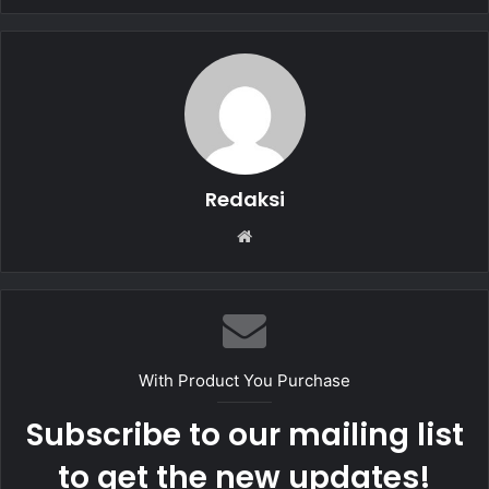
b
A
o
p
o
p
k
Redaksi
W
e
b
s
i
t
With Product You Purchase
e
Subscribe to our mailing list
to get the new updates!