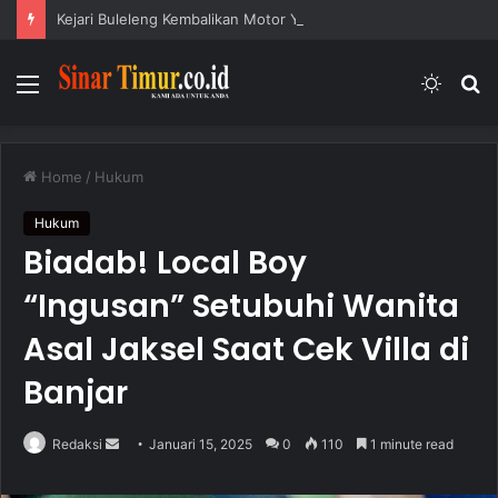
Kejari Buleleng Kembalikan Motor Yamaha Jupiter MX
Menu
Switc
S
skin
fo
Home
/
Hukum
Hukum
Biadab! Local Boy
“Ingusan” Setubuhi Wanita
Asal Jaksel Saat Cek Villa di
Banjar
Redaksi
S
Januari 15, 2025
0
110
1 minute read
e
n