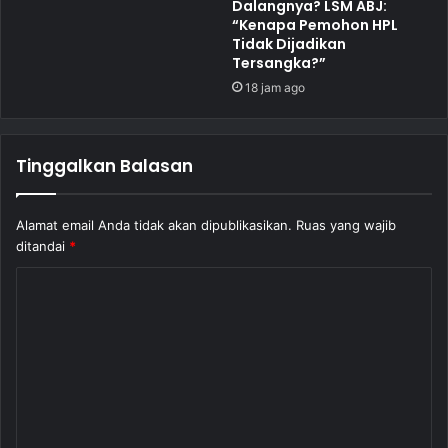
Dalangnya? LSM ABJ:
“Kenapa Pemohon HPL
Tidak Dijadikan
Tersangka?”
18 jam ago
Tinggalkan Balasan
Alamat email Anda tidak akan dipublikasikan.
Ruas yang wajib
ditandai
*
K
o
m
e
n
t