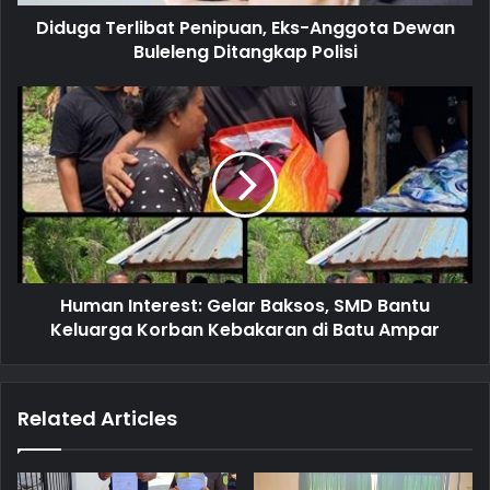
d
d
Diduga Terlibat Penipuan, Eks-Anggota Dewan
r
Buleleng Ditangkap Polisi
e
s
s
Human Interest: Gelar Baksos, SMD Bantu
Keluarga Korban Kebakaran di Batu Ampar
Related Articles