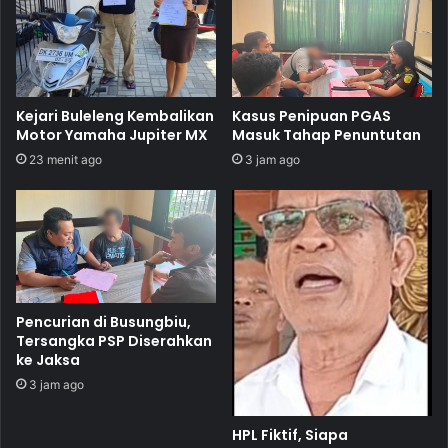
Kejari Buleleng Kembalikan
Kasus Penipuan PGAS
Motor Yamaha Jupiter MX
Masuk Tahap Penuntutan
23 menit ago
3 jam ago
Pencurian di Busungbiu,
Tersangka PSP Diserahkan
ke Jaksa
3 jam ago
HPL Fiktif, Siapa