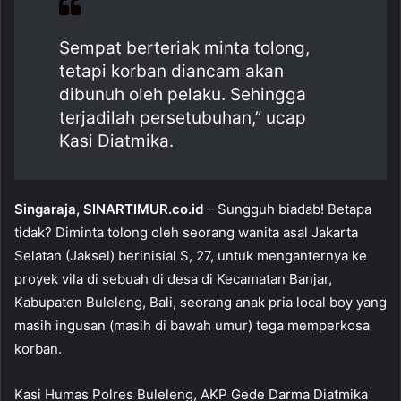
b
A
o
p
Sempat berteriak minta tolong,
o
p
tetapi korban diancam akan
k
dibunuh oleh pelaku. Sehingga
terjadilah persetubuhan,” ucap
Kasi Diatmika.
Singaraja, SINARTIMUR.co.id
– Sungguh biadab! Betapa
tidak? Diminta tolong oleh seorang wanita asal Jakarta
Selatan (Jaksel) berinisial S, 27, untuk menganternya ke
proyek vila di sebuah di desa di Kecamatan Banjar,
Kabupaten Buleleng, Bali, seorang anak pria local boy yang
masih ingusan (masih di bawah umur) tega memperkosa
korban.
Kasi Humas Polres Buleleng, AKP Gede Darma Diatmika