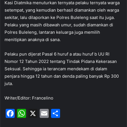
Kasi Diatmika menuturkan ternyata pelaku ternyata warga
setempat, yang kemudian berhasil diamankan oleh warga
sekitar, lalu dilaporkan ke Polres Buleleng saat itu juga.
Pelaku yang masih dibawah umur, sudah diamankan di
Polres Buleleng, lantaran keluarga juga memilih
menitipkan anaknya di sana.
Pelaku pun dijerat Pasal 6 huruf a atau huruf b UU RI
Nomor 12 Tahun 2022 tentang Tindak Pidana Kekerasan
Seksual. Sehingga ia terancam mendekam di dalam
penjara hingga 12 tahun dan denda paling banyak Rp 300
juta.
Writer/Editor: Francelino
F
W
X
E
S
a
h
m
h