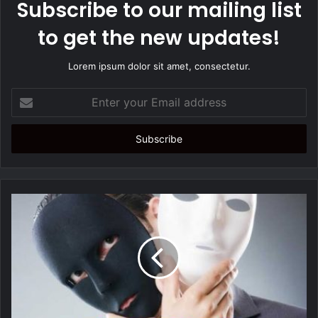
Subscribe to our mailing list
to get the new updates!
Lorem ipsum dolor sit amet, consectetur.
E
n
t
e
r
y
o
u
r
E
m
a
i
l
a