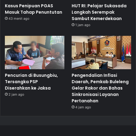
Kasus Penipuan PGAS
HUT RI: Pelajar Sukasada
Masuk Tahap Penuntutan
Langkah Serempak
Sambut Kemerdekaan
43 menit ago
1 jam ago
Pencurian di Busungbiu,
Pengendalian Inflasi
Tersangka PSP
Daerah, Pemkab Buleleng
Diserahkan ke Jaksa
Gelar Rakor dan Bahas
Sinkronisasi Layanan
2 jam ago
Pertanahan
4 jam ago