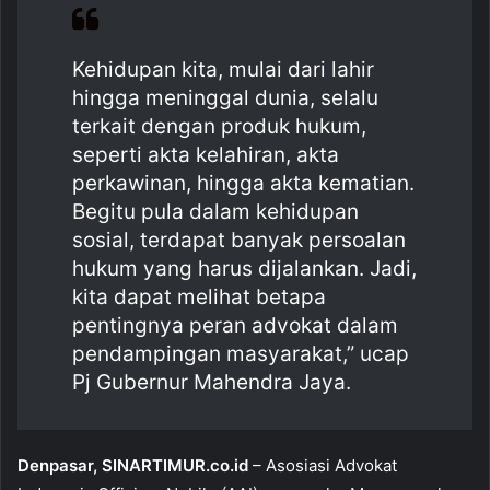
b
A
o
p
Kehidupan kita, mulai dari lahir
o
p
hingga meninggal dunia, selalu
k
terkait dengan produk hukum,
seperti akta kelahiran, akta
perkawinan, hingga akta kematian.
Begitu pula dalam kehidupan
sosial, terdapat banyak persoalan
hukum yang harus dijalankan. Jadi,
kita dapat melihat betapa
pentingnya peran advokat dalam
pendampingan masyarakat,” ucap
Pj Gubernur Mahendra Jaya.
Denpasar, SINARTIMUR.co.id
– Asosiasi Advokat