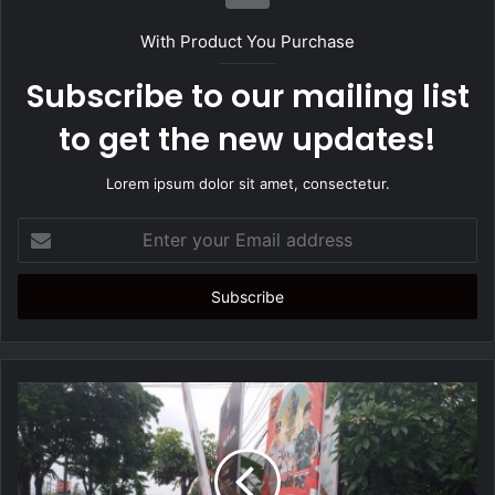
i
t
With Product You Purchase
e
Subscribe to our mailing list
to get the new updates!
Lorem ipsum dolor sit amet, consectetur.
E
n
t
e
r
y
o
u
r
E
m
a