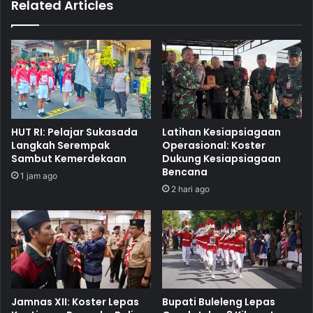
Related Articles
HUT RI: Pelajar Sukasada
Latihan Kesiapsiagaan
Langkah Serempak
Operasional: Koster
Sambut Kemerdekaan
Dukung Kesiapsiagaan
Bencana
1 jam ago
2 hari ago
Jamnas XII: Koster Lepas
Bupati Buleleng Lepas