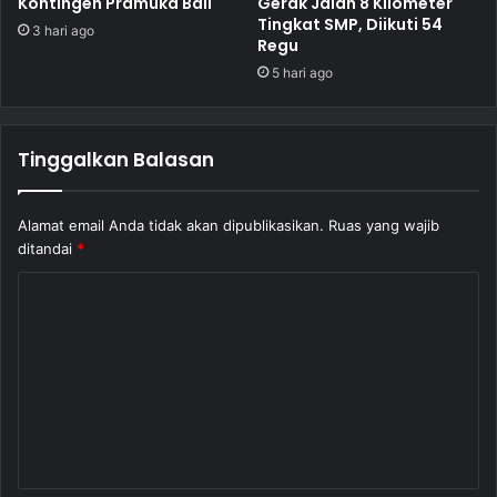
Kontingen Pramuka Bali
Gerak Jalan 8 Kilometer
Tingkat SMP, Diikuti 54
3 hari ago
Regu
5 hari ago
Tinggalkan Balasan
Alamat email Anda tidak akan dipublikasikan.
Ruas yang wajib
ditandai
*
K
o
m
e
n
t
a