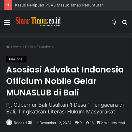
Kasus Penipuan PGAS Masuk Tahap Penuntutan
Menu
Switc
S
skin
fo
Home
/
Berita
/
Nasional
Nasional
Asosiasi Advokat Indonesia
Officium Nobile Gelar
MUNASLUB di Bali
Pj. Gubernur Bali Usulkan 1 Desa 1 Pengacara di
Bali, Tingkatkan Literasi Hukum Masyarakat
Redaksi
S
Desember 12, 2024
0
16
2 minutes read
e