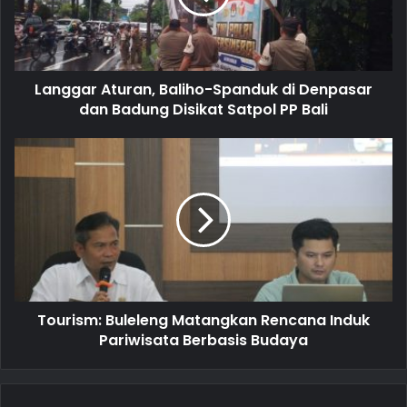
i
l
a
d
d
Langgar Aturan, Baliho-Spanduk di Denpasar
r
dan Badung Disikat Satpol PP Bali
e
s
s
Tourism: Buleleng Matangkan Rencana Induk
Pariwisata Berbasis Budaya