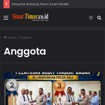
Muaythai Buleleng Panen Enam Medali
Menu
Switc
S
skin
fo
Home
/
Anggota
Anggota