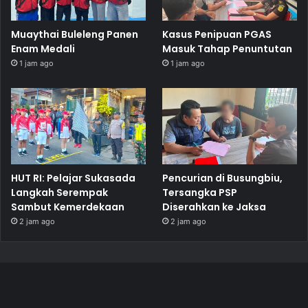
Muaythai Buleleng Panen
Kasus Penipuan PGAS
Enam Medali
Masuk Tahap Penuntutan
1 jam ago
1 jam ago
HUT RI: Pelajar Sukasada
Pencurian di Busungbiu,
Langkah Serempak
Tersangka PSP
Sambut Kemerdekaan
Diserahkan ke Jaksa
2 jam ago
2 jam ago