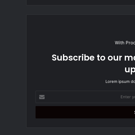
i
t
e
With Pro
Subscribe to our ma
up
Lorem ipsum dol
E
n
t
e
r
y
o