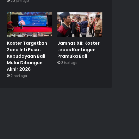
20 jam ago
Koster Targetkan
Jamnas XII: Koster
Zona Inti Pusat
Lepas Kontingen
Kebudayaan Bali
Pramuka Bali
Mulai Dibangun
2 hari ago
Akhir 2026
2 hari ago