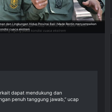
anan dan Lingkungan Hidup Provinsi Bali I Made Rentin menyampaikan
tanan dan Lingkungan Hidup Provinsi Bali I Made Rentin
ondisi cuaca ekstrem
unung Agung pada kondisi cuaca ekstrem
erkait dapat mendukung dan
ngan penuh tanggung jawab,” ucap