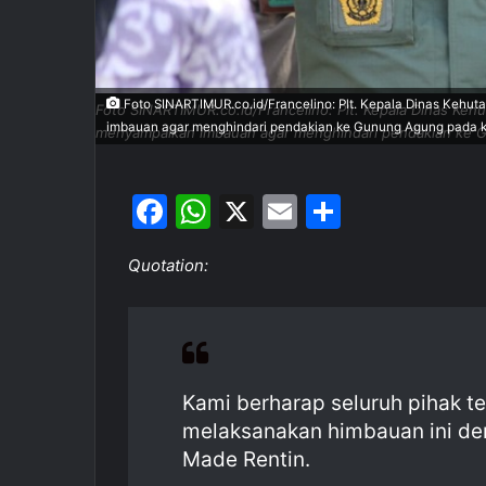
Foto SINARTIMUR.co.id/Francelino: Plt. Kepala Dinas Kehut
Foto SINARTIMUR.co.id/Francelino: Plt. Kepala Dinas Kehu
imbauan agar menghindari pendakian ke Gunung Agung pada k
menyampaikan imbauan agar menghindari pendakian ke G
F
W
X
E
S
a
h
m
h
Quotation:
c
at
ai
ar
e
s
l
e
b
A
o
p
Kami berharap seluruh pihak t
o
p
melaksanakan himbauan ini de
k
Made Rentin.