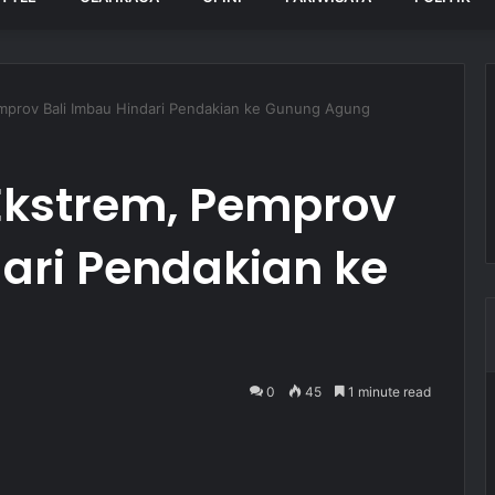
mprov Bali Imbau Hindari Pendakian ke Gunung Agung
Ekstrem, Pemprov
ari Pendakian ke
0
45
1 minute read