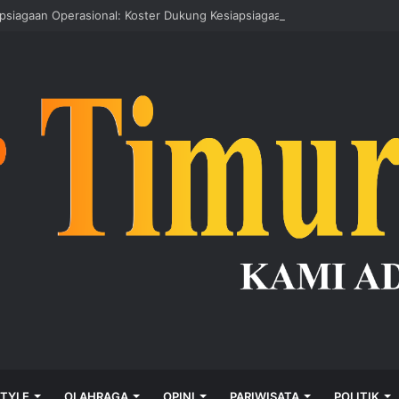
apsiagaan Operasional: Koster Dukung Kesiapsiagaan Bencana
STYLE
OLAHRAGA
OPINI
PARIWISATA
POLITIK