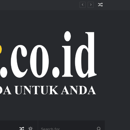
Random
Article
Random
Switch
Search