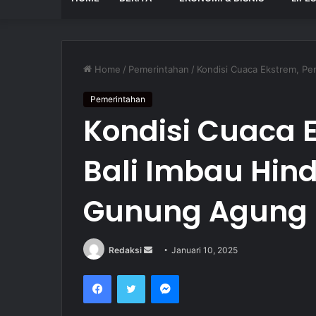
Home
/
Pemerintahan
/
Kondisi Cuaca Ekstrem, Pe
Pemerintahan
Kondisi Cuaca 
Bali Imbau Hind
Gunung Agung
Redaksi
S
Januari 10, 2025
e
Facebook
Twitter
Messenger
n
d