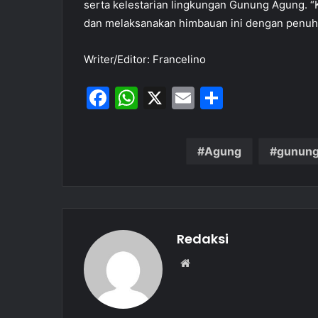
serta kelestarian lingkungan Gunung Agung. “
dan melaksanakan himbauan ini dengan penuh 
Writer/Editor: Francelino
F
W
X
E
S
a
h
m
h
c
at
ai
ar
Agung
gunun
e
s
l
e
b
A
o
p
o
p
Redaksi
k
W
e
b
s