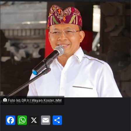
n
d
a
n
e
m
a
i
l
Foto Ist: DR Ir I Wayan Koster, MM
Foto Ist: DR Ir I Wayan Koster, MM
F
W
X
E
S
a
h
m
h