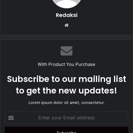
Redaksi
W
e
b
s
i
t
With Product You Purchase
e
Subscribe to our mailing list
to get the new updates!
Lorem ipsum dolor sit amet, consectetur.
E
n
t