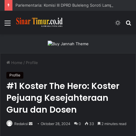
Parlementaria: Komisi III DPRD Buleleng Soroti Lampu Jalan
Menu
Switc
S
skin
fo
Home
/
Profile
Profile
#1 Koster The Hero: Koster
Pejuang Kesejahteraan
Guru dan Dosen
Redaksi
S
Oktober 28, 2024
0
33
2 minutes read
e