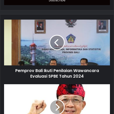
e
r
y
o
u
r
E
m
a
i
l
a
d
d
Pemprov Bali Ikuti Penilaian Wawancara
r
Evaluasi SPBE Tahun 2024
e
s
s