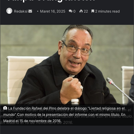
Redaksi
S
Maret 16, 2025
0
22
2 minutes read
e
n
d
a
n
e
m
a
i
l
La Fundación Rafael del Pino delebra el diálogo "Liertad religiosa en el
La Fundación Rafael del Pino delebra el diálogo "Liertad religiosa en el
mundo" Con motivo de la presentación del informe con el mismo título. En
mundo" Con motivo de la presentación del informe con el mismo título.
Madrid el 15 de noviembre de 2016.
En Madrid el 15 de noviembre de 2016.