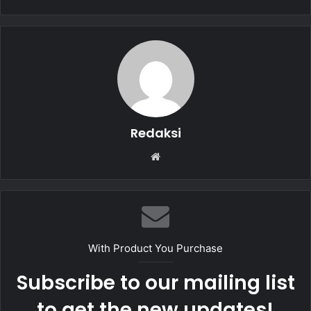
o
p
o
p
k
Redaksi
W
e
b
s
i
t
With Product You Purchase
e
Subscribe to our mailing list
to get the new updates!