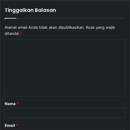
Tinggalkan Balasan
Alamat email Anda tidak akan dipublikasikan.
Ruas yang wajib
ditandai
*
K
o
m
e
n
t
a
Nama
*
r
*
Email
*