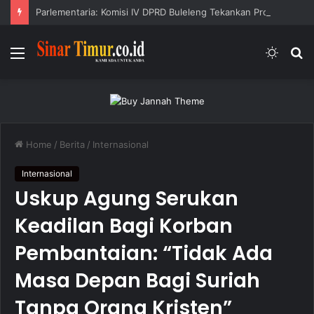
Parlementaria: Komisi IV DPRD Buleleng Tekankan Program Prioritas dan Kesiapan Porprov
Menu
Switc
S
skin
fo
Home
/
Berita
/
Internasional
Internasional
Uskup Agung Serukan
Keadilan Bagi Korban
Pembantaian: “Tidak Ada
Masa Depan Bagi Suriah
Tanpa Orang Kristen”