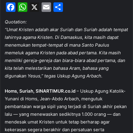
F
W
X
E
S
a
h
m
h
Quotation:
c
at
ai
ar
“Umat Kristen adalah akar Suriah dan Suriah adalah tempat
e
s
l
e
lahirnya agama Kristen. Di Damaskus, kita masih dapat
b
A
menemukan tempat-tempat di mana Santo Paulus
o
p
memeluk agama Kristen pada abad pertama. Kita masih
memiliki gereja-gereja dan biara-biara abad pertama, dan
o
p
kita telah melestarikan bahasa Aram, bahasa yang
k
digunakan Yesus,” tegas Uskup Agung Arbach.
Homs, Suriah, SINARTIMUR.co.id
– Uskup Agung Katolik-
Yunani di Homs, Jean-Abdo Arbach, mengutuk
pembantaian warga sipil yang terjadi di Suriah akhir pekan
lalu — yang menewaskan sedikitnya 1.000 orang — dan
mendesak umat Kristen untuk tetap berharap agar
kekerasan segera berakhir dan persatuan serta