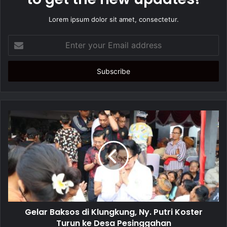
Lorem ipsum dolor sit amet, consectetur.
E
n
t
e
r
y
o
u
r
E
m
a
i
l
a
d
d
Gelar Baksos di Klungkung, Ny. Putri Koster
r
Turun ke Desa Pesinggahan