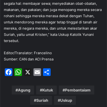
segala hal: membayar sewa; menyediakan obat-obatan,
makanan, dan pakaian; dan juga menopang mereka secara
rohani sehingga mereka merasa dekat dengan Tuhan,
untuk mendorong mereka agar tetap tinggal di tanah air
mereka, di negara mereka, dan untuk melestarikan akar
Suriah, yaitu umat Kristen,” kata Uskup Katolik Yunani
tersebut.
Editor/Translator: Francelino
Sumber: CAN dan ACI Prensa
F
W
X
E
S
a
h
m
h
c
at
ai
ar
Agung
Kutuk
Pembantaiam
e
s
l
e
b
A
Suriah
Uskup