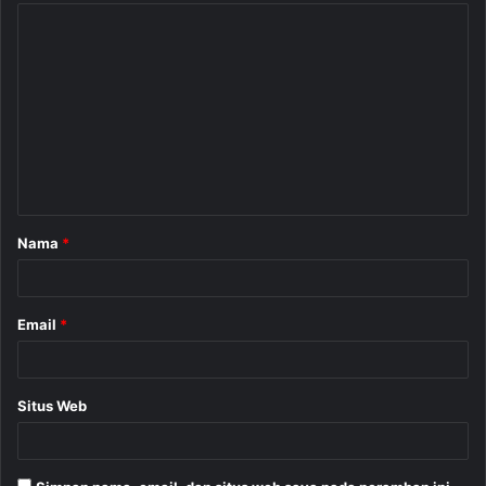
K
o
m
e
n
t
a
Nama
*
r
*
Email
*
Situs Web