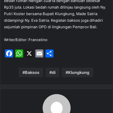
bedah rumah Nengah Suarta dengan bantuan sebesar
Rp35 juta. Lokasi bedah rumah ditinjau langsung oleh Ny.
Putri Koster bersama Bupati Klungkung, Made Satria
didampingi Ny. Eva Satria. Kegiatan baksos juga dihadiri
sejumlah pimpinan OPD di lingkungan Pemprov Bali.
Writer/Editor: Francelino
F
W
X
E
S
a
h
m
h
c
at
ai
ar
Baksos
di
Klungkung
e
s
l
e
b
A
o
p
o
p
k