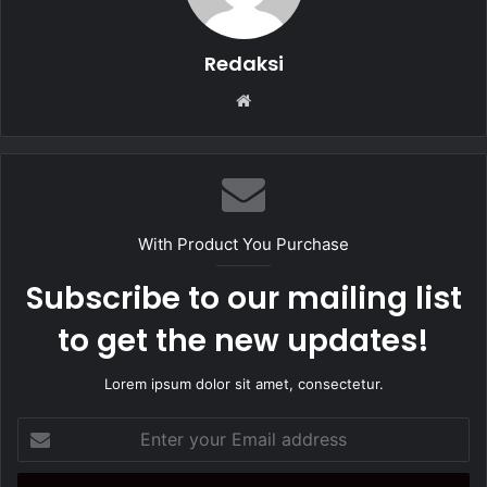
Redaksi
W
e
b
s
i
t
With Product You Purchase
e
Subscribe to our mailing list
to get the new updates!
Lorem ipsum dolor sit amet, consectetur.
E
n
t