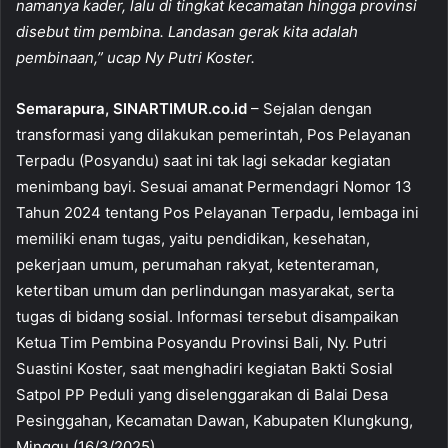
namanya kader, lalu di tingkat kecamatan hingga provinsi
b
A
disebut tim pembina. Landasan gerak kita adalah
o
p
pembinaan,” ucap Ny Putri Koster.
o
p
Semarapura, SINARTIMUR.co.id
– Sejalan dengan
k
transformasi yang dilakukan pemerintah, Pos Pelayanan
Terpadu (Posyandu) saat ini tak lagi sekadar kegiatan
menimbang bayi. Sesuai amanat Permendagri Nomor 13
Tahun 2024 tentang Pos Pelayanan Terpadu, lembaga ini
memiliki enam tugas, yaitu pendidikan, kesehatan,
pekerjaan umum, perumahan rakyat, ketenteraman,
ketertiban umum dan perlindungan masyarakat, serta
tugas di bidang sosial. Informasi tersebut disampaikan
Ketua Tim Pembina Posyandu Provinsi Bali, Ny. Putri
Suastini Koster, saat menghadiri kegiatan Bakti Sosial
Satpol PP Peduli yang diselenggarakan di Balai Desa
Pesinggahan, Kecamatan Dawan, Kabupaten Klungkung,
Minggu (16/3/2025).