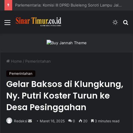
Parlementaria: Komisi II Buleleng Prioritaskan Perbaikan Infrastruktur
Menu
Switc
S
skin
fo
Home
/
Pemerintahan
Pemerintahan
Gelar Baksos di Klungkung,
Ny. Putri Koster Turun ke
Desa Pesinggahan
Redaksi
S
Maret 16, 2025
0
20
3 minutes read
e