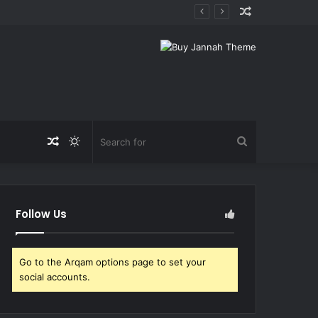
Random
Article
Random
Switch
Search
Article
skin
for
Follow Us
Go to the Arqam options page to set your
social accounts.