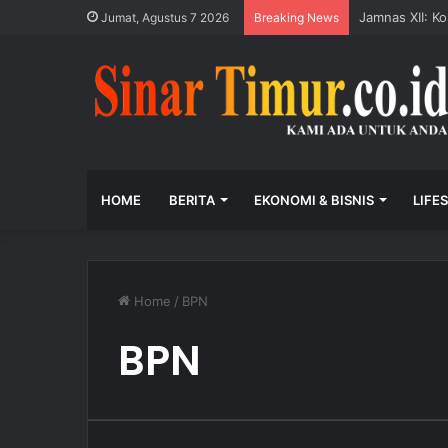
Pelantikan DPD
Jumat, Agustus 7 2026
Breaking News
HOME
BERITA
EKONOMI & BISNIS
LIFE
Home
/
BPN
BPN