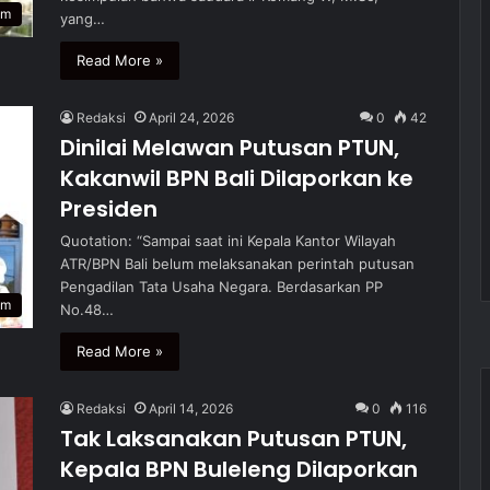
um
yang…
Read More »
Redaksi
April 24, 2026
0
42
Dinilai Melawan Putusan PTUN,
Kakanwil BPN Bali Dilaporkan ke
Presiden
Quotation: “Sampai saat ini Kepala Kantor Wilayah
ATR/BPN Bali belum melaksanakan perintah putusan
Pengadilan Tata Usaha Negara. Berdasarkan PP
um
No.48…
Read More »
Redaksi
April 14, 2026
0
116
Tak Laksanakan Putusan PTUN,
Kepala BPN Buleleng Dilaporkan