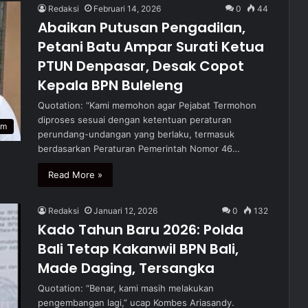
Redaksi
Februari 14, 2026
0
44
Abaikan Putusan Pengadilan,
Petani Batu Ampar Surati Ketua
PTUN Denpasar, Desak Copot
Kepala BPN Buleleng
Quotation: “Kami memohon agar Pejabat Termohon
diproses sesuai dengan ketentuan peraturan
um
perundang-undangan yang berlaku, termasuk
berdasarkan Peraturan Pemerintah Nomor 46…
Read More »
Redaksi
Januari 12, 2026
0
132
Kado Tahun Baru 2026: Polda
Bali Tetap Kakanwil BPN Bali,
Made Daging, Tersangka
Quotation: “Benar, kami masih melakukan
pengembangan lagi,” ucap Kombes Ariasandy.