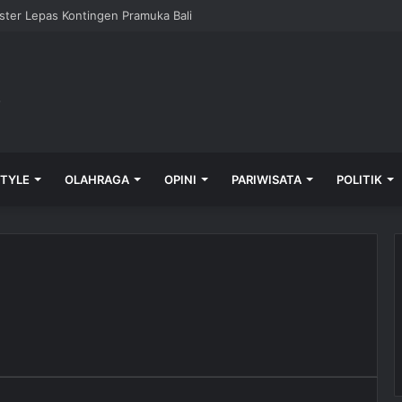
 GPEI Bali, Koster: “Bali Didorong Jadi Hub Ekspor Nusantara”
STYLE
OLAHRAGA
OPINI
PARIWISATA
POLITIK