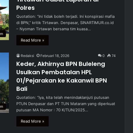
Polres
Quotation: “Ini tidak boleh terjadi. Ini konspirasi mafia
di BPN,” kritik Tirtawan. Denpasar, SINARTIMUR.co.id
– Nyoman Tirtawan bersama tim kuasa…
um
Read More »
Redaksi
Februari 18, 2026
0
74
Keder, Akhirnya BPN Buleleng
Usulkan Pembatalan HPL
01/Pejarakan ke Kakanwil BPN
Bali
Quotation: “Iya, kita telah menindaklanjuti putusan
PTUN Denpasar dan PT TUN Mataram yang diperkuat
um
putusan MA Nomor : 70 K/TUN/2025…
Read More »