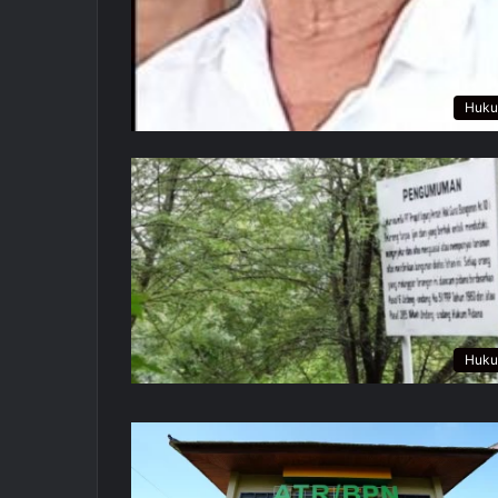
Huk
Huk