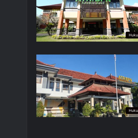
Huk
Huk