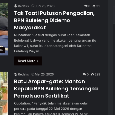
Redaksi
Juni 25, 2026
0
32
Tak Taati Putusan Pengadilan,
BPN Buleleng Didemo
Masyarakat
Quotation: “Sesuai dengan surat (dari Kakantah
Buleleng) bahwa yang melakukan penghalangan itu
Kakanwil, surat itu ditandatangani oleh Kakantah
um
Buleleng Wayan…
Read More »
Redaksi
Mei 25, 2026
0
299
Batu Ampar-gate: Mantan
Kepala BPN Buleleng Tersangka
Pemalsuan Sertifikat
Quotation: “Penyidik telah melaksanakan gelar
perkara pada tanggal 22 Mei 2026 dengan
kesimpulan bahwa saudara Ir Komang W, M.Sc,