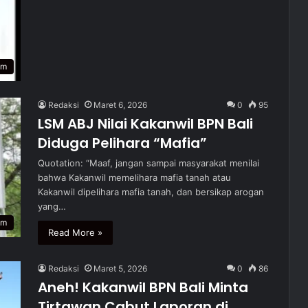
um
Redaksi
Maret 6, 2026
0
95
LSM ABJ Nilai Kakanwil BPN Bali
Diduga Pelihara “Mafia”
Quotation: “Maaf, jangan sampai masyarakat menilai
bahwa Kakanwil memelihara mafia tanah atau
Kakanwil dipelihara mafia tanah, dan bersikap arogan
yang…
um
Read More »
Redaksi
Maret 5, 2026
0
86
Aneh! Kakanwil BPN Bali Minta
Tirtawan Cabut Laporan di