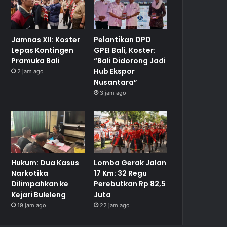
Jamnas XII: Koster
Pelantikan DPD
Lepas Kontingen
GPEI Bali, Koster:
Pramuka Bali
“Bali Didorong Jadi
Hub Ekspor
2 jam ago
Nusantara”
3 jam ago
Hukum: Dua Kasus
Lomba Gerak Jalan
Narkotika
17 Km: 32 Regu
Dilimpahkan ke
Perebutkan Rp 82,5
Kejari Buleleng
Juta
19 jam ago
22 jam ago