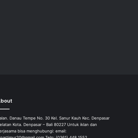
About
alan. Danau Tempe No. 30 Kel. Sanur Kauh Kec. Denpasar
elatan Kota. Denpasar – Bali 80227 Untuk iklan dan
erjasama bisa menghubungi: email:
inartimur20@gmail.com Telp: (0361) 448 1552