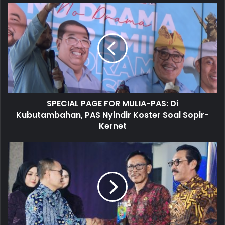
u
r
E
m
a
i
l
a
d
d
SPECIAL PAGE FOR MULIA-PAS: Di
r
Kubutambahan, PAS Nyindir Koster Soal Sopir-
e
Kernet
s
s