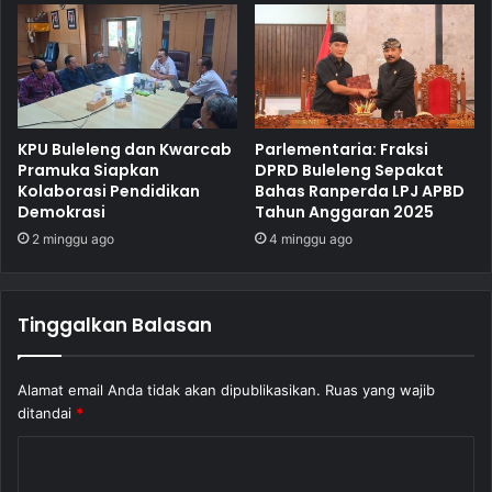
KPU Buleleng dan Kwarcab
Parlementaria: Fraksi
Pramuka Siapkan
DPRD Buleleng Sepakat
Kolaborasi Pendidikan
Bahas Ranperda LPJ APBD
Demokrasi
Tahun Anggaran 2025
2 minggu ago
4 minggu ago
Tinggalkan Balasan
Alamat email Anda tidak akan dipublikasikan.
Ruas yang wajib
ditandai
*
K
o