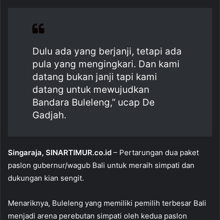
e
s
l
e
b
A
o
p
Dulu ada yang berjanji, tetapi ada
o
p
pula yang mengingkari. Dan kami
k
datang bukan janji tapi kami
datang untuk mewujudkan
Bandara Buleleng,” ucap De
Gadjah.
Singaraja, SINARTIMUR.co.id
– Pertarungan dua paket
paslon gubernur/wagub Bali untuk meraih simpati dan
dukungan kian sengit.
Menariknya, Buleleng yang memiliki pemilih terbesar Bali
menjadi arena perebutan simpati oleh kedua paslon