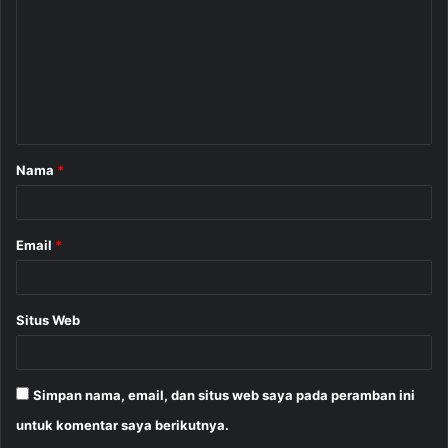
m
e
n
t
a
Nama
*
r
*
Email
*
Situs Web
Simpan nama, email, dan situs web saya pada peramban ini
untuk komentar saya berikutnya.