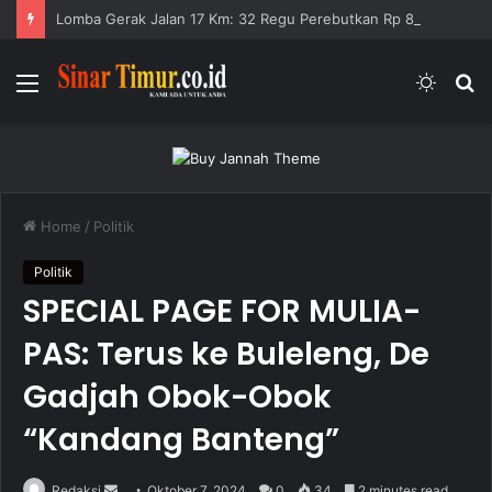
Lomba Gerak Jalan 17 Km: 32 Regu Perebutkan Rp 82,5 Juta
Menu
Switc
S
skin
fo
Home
/
Politik
Politik
SPECIAL PAGE FOR MULIA-
PAS: Terus ke Buleleng, De
Gadjah Obok-Obok
“Kandang Banteng”
Redaksi
S
Oktober 7, 2024
0
34
2 minutes read