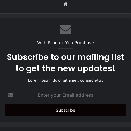
W
e
b
s
i
t
With Product You Purchase
e
Subscribe to our mailing list
to get the new updates!
Lorem ipsum dolor sit amet, consectetur.
E
n
t
e
r
y
o