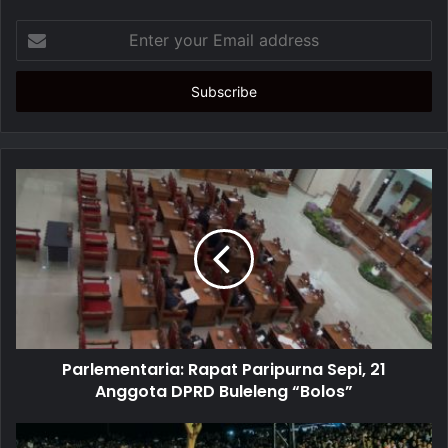
E
n
t
e
r
y
o
u
r
E
m
a
i
l
a
d
d
Parlementaria: Rapat Paripurna Sepi, 21
r
Anggota DPRD Buleleng “Bolos”
e
s