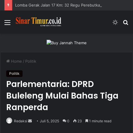
Lomba Gerak Jalan 17 Km: 32 Regu Perebutkan Rp 82,5 Juta
Menu
Switc
S
skin
fo
Home
/
Politik
Politik
Parlementaria: DPRD
Buleleng Mulai Bahas Tiga
Ranperda
Redaksi
S
Juli 5, 2025
0
23
1 minute read
e