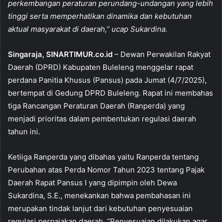
e
s
l
e
perkembangan peraturan perundang-undangan yang lebih
b
A
tinggi serta memperhatikan dinamika dan kebutuhan
o
p
aktual masyarakat di daerah,” ucap Sukardina.
o
p
Singaraja, SINARTIMUR.co.id
– Dewan Perwakilan Rakyat
k
Daerah (DPRD) Kabupaten Buleleng menggelar rapat
perdana Panitia Khusus (Pansus) pada Jumat (4/7/2025),
bertempat di Gedung DPRD Buleleng. Rapat ini membahas
tiga Rancangan Peraturan Daerah (Ranperda) yang
menjadi prioritas dalam pembentukan regulasi daerah
tahun ini.
Ketiiga Ranperda yang dibahas yaitu Ranperda tentang
Perubahan atas Perda Nomor Tahun 2023 tentang Pajak
Daerah Rapat Pansus I yang dipimpin oleh Dewa
Sukardina, S.E., menekankan bahwa pembahasan ini
merupakan tindak lanjut dari kebutuhan penyesuaian
regulasi perpajakan daerah. “Penyesuaian dilakukan agar