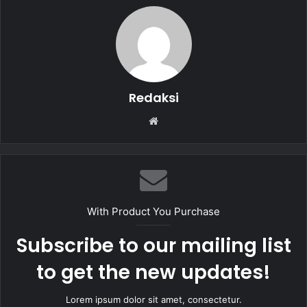
o
p
o
p
k
Redaksi
W
e
b
s
i
t
With Product You Purchase
e
Subscribe to our mailing list
to get the new updates!
Lorem ipsum dolor sit amet, consectetur.