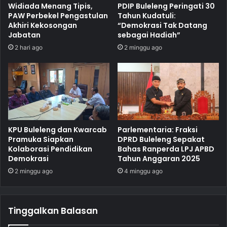
Widiada Menang Tipis,
PDIP Buleleng Peringati 30
PAW Perbekel Pengastulan
Tahun Kudatuli:
Akhiri Kekosongan
“Demokrasi Tak Datang
Jabatan
sebagai Hadiah”
2 hari ago
2 minggu ago
KPU Buleleng dan Kwarcab
Parlementaria: Fraksi
Pramuka Siapkan
DPRD Buleleng Sepakat
Kolaborasi Pendidikan
Bahas Ranperda LPJ APBD
Demokrasi
Tahun Anggaran 2025
2 minggu ago
4 minggu ago
Tinggalkan Balasan