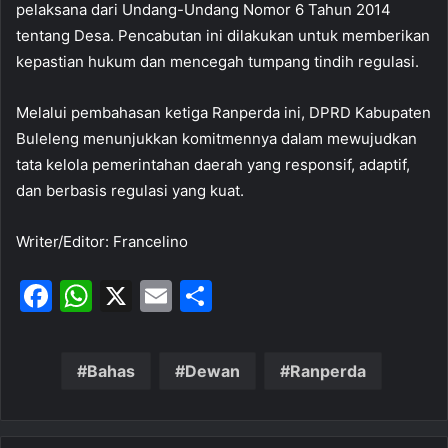
pelaksana dari Undang-Undang Nomor 6 Tahun 2014
tentang Desa. Pencabutan ini dilakukan untuk memberikan
kepastian hukum dan mencegah tumpang tindih regulasi.
Melalui pembahasan ketiga Ranperda ini, DPRD Kabupaten
Buleleng menunjukkan komitmennya dalam mewujudkan
tata kelola pemerintahan daerah yang responsif, adaptif,
dan berbasis regulasi yang kuat.
Writer/Editor: Francelino
F
W
X
E
S
a
h
m
h
c
at
ai
ar
Bahas
Dewan
Ranperda
e
s
l
e
b
A