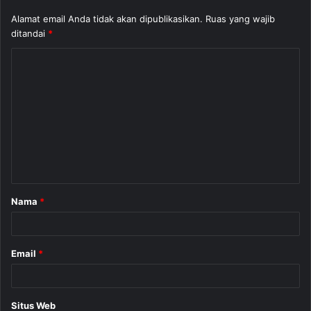
Alamat email Anda tidak akan dipublikasikan.
Ruas yang wajib
ditandai
*
K
o
m
e
n
t
a
Nama
*
r
*
Email
*
Situs Web