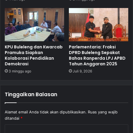
KPU Buleleng dan Kwarcab
Parlementaria: Fraksi
Pramuka Siapkan
DPRD Buleleng Sepakat
Kolaborasi Pendidikan
Bahas Ranperda LPJ APBD
Demokrasi
Tahun Anggaran 2025
3 minggu ago
Juli 9, 2026
Tinggalkan Balasan
Alamat email Anda tidak akan dipublikasikan.
Ruas yang wajib
ditandai
*
K