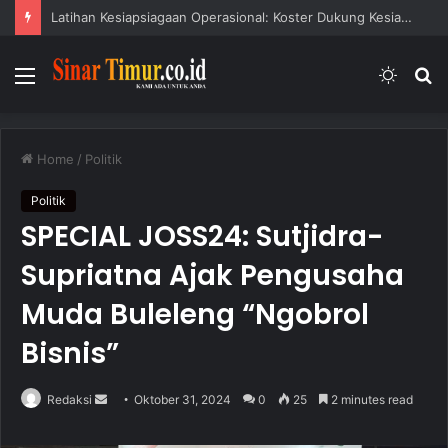
Latihan Kesiapsiagaan Operasional: Koster Dukung Kesiapsiagaan Bencana
Menu
Switc
S
skin
fo
Home
/
Politik
Politik
SPECIAL JOSS24: Sutjidra-
Supriatna Ajak Pengusaha
Muda Buleleng “Ngobrol
Bisnis”
Redaksi
S
Oktober 31, 2024
0
25
2 minutes read
e
n