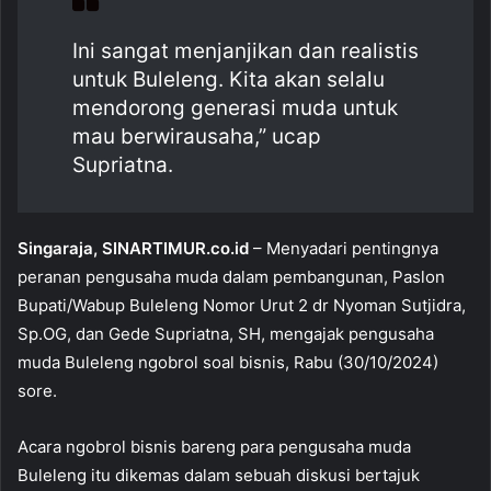
o
p
Ini sangat menjanjikan dan realistis
o
p
untuk Buleleng. Kita akan selalu
k
mendorong generasi muda untuk
mau berwirausaha,” ucap
Supriatna.
Singaraja, SINARTIMUR.co.id
– Menyadari pentingnya
peranan pengusaha muda dalam pembangunan, Paslon
Bupati/Wabup Buleleng Nomor Urut 2 dr Nyoman Sutjidra,
Sp.OG, dan Gede Supriatna, SH, mengajak pengusaha
muda Buleleng ngobrol soal bisnis, Rabu (30/10/2024)
sore.
Acara ngobrol bisnis bareng para pengusaha muda
Buleleng itu dikemas dalam sebuah diskusi bertajuk