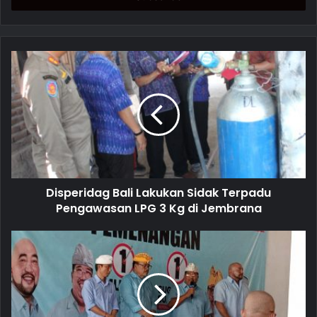
r
y
o
u
r
E
m
a
i
l
a
d
d
Disperidag Bali Lakukan Sidak Terpadu
r
Pengawasan LPG 3 Kg di Jembrana
e
s
s