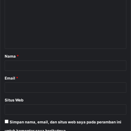
o
m
e
n
t
a
Nama
*
r
*
Email
*
Situs Web
Simpan nama, email, dan situs web saya pada peramban ini
untuk komentar saya berikutnya.