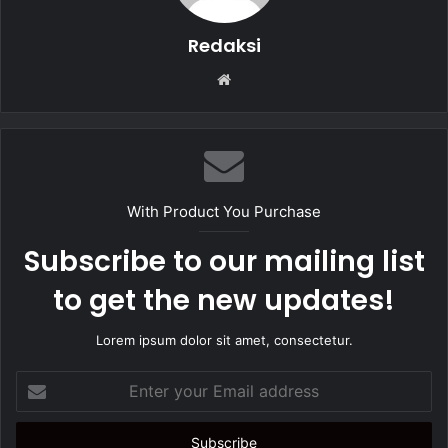
Redaksi
W
e
b
s
i
t
With Product You Purchase
e
Subscribe to our mailing list
to get the new updates!
Lorem ipsum dolor sit amet, consectetur.
E
n
t
e