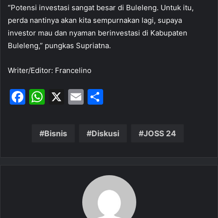
“Potensi investasi sangat besar di Buleleng. Untuk itu,
perda nantinya akan kita sempurnakan lagi, supaya
investor mau dan nyaman berinvestasi di Kabupaten
Buleleng,” pungkas Supriatna.
Writer/Editor: Francelino
F
W
X
E
S
a
h
m
h
c
at
ai
ar
Bisnis
Diskusi
JOSS 24
e
s
l
e
b
A
o
p
o
p
k