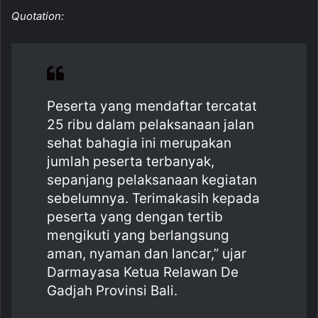
a
h
m
h
Quotation:
c
at
ai
ar
e
s
l
e
b
A
o
p
Peserta yang mendaftar tercatat
o
p
25 ribu dalam pelaksanaan jalan
k
sehat bahagia ini merupakan
jumlah peserta terbanyak,
sepanjang pelaksanaan kegiatan
sebelumnya. Terimakasih kepada
peserta yang dengan tertib
mengikuti yang berlangsung
aman, nyaman dan lancar,” ujar
Darmayasa Ketua Relawan De
Gadjah Provinsi Bali.