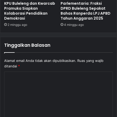
KPU Buleleng dan Kwarcab
Parlementaria: Fraksi
Pramuka Siapkan
DPRD Buleleng Sepakat
Kolaborasi Pendidikan
Bahas Ranperda LPJ APBD
Demokrasi
Tahun Anggaran 2025
2 minggu ago
4 minggu ago
Tinggalkan Balasan
Alamat email Anda tidak akan dipublikasikan.
Ruas yang wajib
ditandai
*
K
o
m
e
n
t