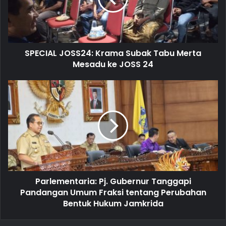
i
l
a
d
d
SPECIAL JOSS24: Krama Subak Tabu Merta
r
Mesadu ke JOSS 24
e
s
s
Parlementaria: Pj. Gubernur Tanggapi
Pandangan Umum Fraksi tentang Perubahan
Bentuk Hukum Jamkrida