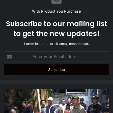
i
t
With Product You Purchase
e
Subscribe to our mailing list
to get the new updates!
Lorem ipsum dolor sit amet, consectetur.
E
n
t
e
r
y
o
u
r
E
m
a