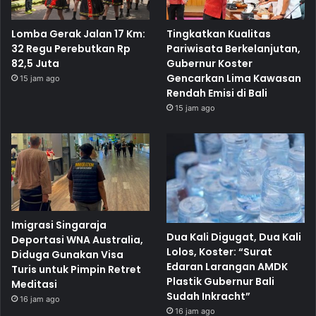
Lomba Gerak Jalan 17 Km:
Tingkatkan Kualitas
32 Regu Perebutkan Rp
Pariwisata Berkelanjutan,
82,5 Juta
Gubernur Koster
Gencarkan Lima Kawasan
15 jam ago
Rendah Emisi di Bali
15 jam ago
Imigrasi Singaraja
Dua Kali Digugat, Dua Kali
Deportasi WNA Australia,
Lolos, Koster: “Surat
Diduga Gunakan Visa
Edaran Larangan AMDK
Turis untuk Pimpin Retret
Plastik Gubernur Bali
Meditasi
Sudah Inkracht”
16 jam ago
16 jam ago