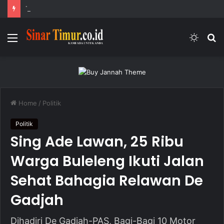
Tingkatkan Kualitas Pariwisata Berkelanjutan, Gubernur Koster Gencarkan Lima Kawasan Rendah Emisi di Bali
Menu
Switc
S
skin
fo
Home
/
Politik
Politik
Sing Ade Lawan, 25 Ribu
Warga Buleleng Ikuti Jalan
Sehat Bahagia Relawan De
Gadjah
Dihadiri De Gadjah-PAS, Bagi-Bagi 10 Motor