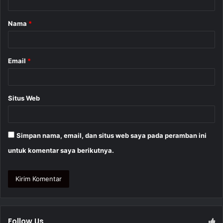
a
Nama
*
r
*
Email
*
Situs Web
Simpan nama, email, dan situs web saya pada peramban ini
untuk komentar saya berikutnya.
Follow Us