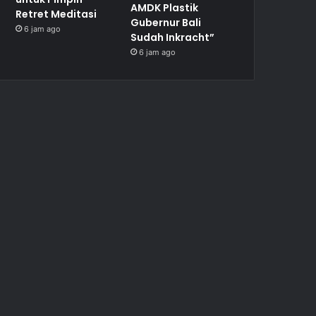
AMDK Plastik
Retret Meditasi
Gubernur Bali
6 jam ago
Sudah Inkracht”
6 jam ago