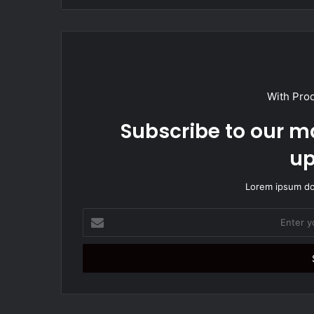
i
t
e
With Pro
Subscribe to our ma
up
Lorem ipsum dol
E
n
t
e
r
y
o