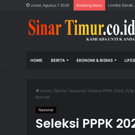
Lomba Gerak J
Jumat, Agustus 7 2026
Breaking News
HOME
BERITA
EKONOMI & BISNIS
LIFE
Home
/
Berita
/
Nasional
/
Seleksi PPPK 2024, Pj 
Kontrak
Nasional
Seleksi PPPK 202