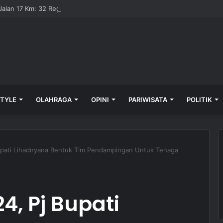
alan 17 Km: 32 Regu Perebutkan Rp 82,5 Juta
STYLE
OLAHRAGA
OPINI
PARIWISATA
POLITIK
Bupati Lihadnyana Bentuk Tim Pendampingan Untuk Tenaga
4, Pj Bupati