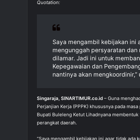
Quotation:
c
at
ai
ar
e
s
l
e
b
A
o
p
Saya mengambil kebijakan ini 
o
p
mengunggah persyaratan dan 
k
dilamar. Jadi ini untuk memba
Kepegawaian dan Pengembang
nantinya akan mengkoordinir,” 
Singaraja, SINARTIMUR.co.id
– Guna menghada
Perjanjian Kerja (PPPK) khususnya pada masa p
Bupati Buleleng Ketut Lihadnyana membentuk 
perangkat daerah.
“Saya mengambil kebijakan ini agar tidak ada