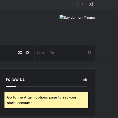
Random
Article
Random
Switch
Search
Article
skin
for
Follow Us
Go to the Arqam options page to set your
social accounts.