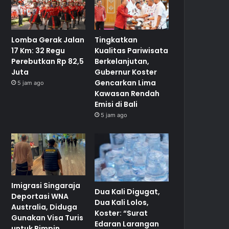
Lomba Gerak Jalan
Tingkatkan
17 Km: 32 Regu
Kualitas Pariwisata
Perebutkan Rp 82,5
Berkelanjutan,
Juta
Gubernur Koster
Gencarkan Lima
5 jam ago
Kawasan Rendah
Emisi di Bali
5 jam ago
Imigrasi Singaraja
Dua Kali Digugat,
Deportasi WNA
Dua Kali Lolos,
Australia, Diduga
Koster: “Surat
Gunakan Visa Turis
Edaran Larangan
untuk Pimpin