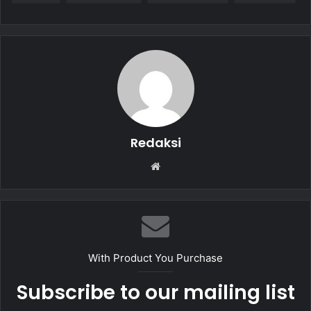
e
s
l
e
b
A
o
p
o
p
k
Redaksi
W
e
b
s
i
t
With Product You Purchase
e
Subscribe to our mailing list