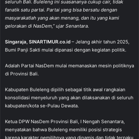
seluruh Bali. Buleleng ini suasananya cukup cair, tidak
b
A
fanatik satu partai. Partai yang bisa bersatu dengan
o
p
masyarakatlah yang akan menang, dan itu yang kami
gelorakan di NasDem,” ujar Senantara.
o
p
k
Singaraja, SINARTIMUR.co.id
– Jelang akhir tahun 2025,
Bumi Panji Sakti mulai dipanasi dengan kegiatan politik.
Adalah Partai NasDem mulai memanaskan mesin politiknya
di Provinsi Bali.
Kabupaten Buleleng dipilih sebagai titik awal rangkaian
konsolidasi menyeluruh yang akan dilaksanakan di seluruh
kabupaten/kota se-Pulau Dewata.
Ketua DPW NasDem Provinsi Bali, I Nengah Senantara,
menyatakan bahwa Buleleng memiliki posisi strategis
karena karakter pemilihnya yang dinamis dan tidak terpaku