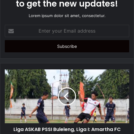
to get the new updates!
Lorem ipsum dolor sit amet, consectetur.
E
n
t
e
r
y
o
u
r
E
m
a
i
l
a
d
d
Liga ASKAB PSSI Buleleng, Liga I: Amartha FC