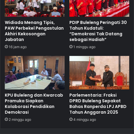
Widiada Menang Tipis,
PDIP Buleleng Peringati 30
PAW Perbekel Pengastulan
Tahun Kudatuli:
Akhiri Kekosongan
“Demokrasi Tak Datang
Jabatan
sebagai Hadiah”
16 jam ago
1 minggu ago
KPU Buleleng dan Kwarcab
Parlementaria: Fraksi
Pramuka Siapkan
DPRD Buleleng Sepakat
Kolaborasi Pendidikan
Bahas Ranperda LPJ APBD
Demokrasi
Tahun Anggaran 2025
2 minggu ago
4 minggu ago