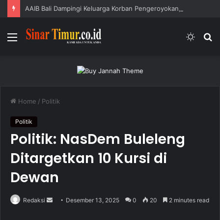
AAIB Bali Dampingi Keluarga Korban Pengeroyokan, Lapor ke Polres Tabanan
Menu
Switc
S
skin
fo
Home
/
Politik
Politik
Politik: NasDem Buleleng
Ditargetkan 10 Kursi di
Dewan
Redaksi
S
Desember 13, 2025
0
20
2 minutes read
e