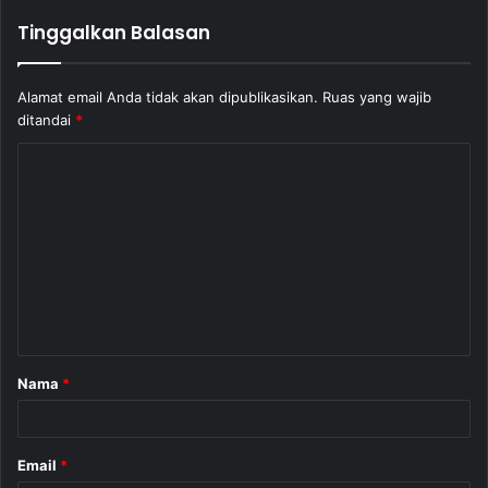
Tinggalkan Balasan
Alamat email Anda tidak akan dipublikasikan.
Ruas yang wajib
ditandai
*
K
o
m
e
n
t
a
Nama
*
r
*
Email
*