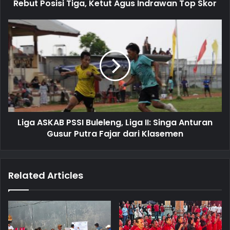
r
Rebut Posisi Tiga, Ketut Agus Indrawan Top Skor
e
s
s
Liga ASKAB PSSI Buleleng, Liga II: Singa Anturan
Gusur Putra Fajar dari Klasemen
Related Articles