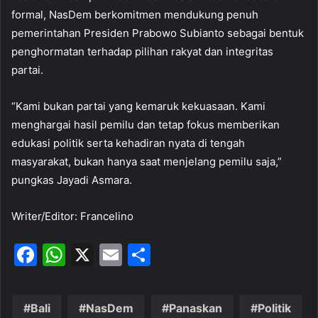
formal, NasDem berkomitmen mendukung penuh
pemerintahan Presiden Prabowo Subianto sebagai bentuk
penghormatan terhadap pilihan rakyat dan integritas
partai.
“Kami bukan partai yang kemaruk kekuasaan. Kami
menghargai hasil pemilu dan tetap fokus memberikan
edukasi politik serta kehadiran nyata di tengah
masyarakat, bukan hanya saat menjelang pemilu saja,”
pungkas Jayadi Asmara.
Writer/Editor: Francelino
F
W
X
E
S
a
h
m
h
c
at
ai
ar
Bali
NasDem
Panaskan
Politik