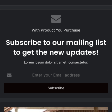
e
b
s
i
t
With Product You Purchase
e
Subscribe to our mailing list
to get the new updates!
Lorem ipsum dolor sit amet, consectetur.
E
n
t
e
r
y
o
u