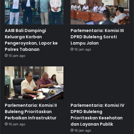
AAIB Bali Dampingi
Parlementaria: Komisi III
Keluarga Korban
DPRD Buleleng Soroti
Pengeroyokan, Lapor ke
Lampu Jalan
Polres Tabanan
16 jam ago
15 jam ago
Parlementaria: Komisi II
Parlementaria: Komisi IV
Buleleng Prioritaskan
DPRD Buleleng
Perbaikan Infrastruktur
Prioritaskan Kesehatan
dan Layanan Publik
16 jam ago
16 jam ago