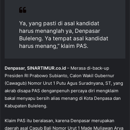
b
A
o
p
Ya, yang pasti di asal kandidat
o
p
harus menanglah ya, Denpasar
k
Buleleng. Ya tempat asal kandidat
harus menang,” klaim PAS.
Denpasar, SINARTIMUR.co.id
– Merasa di-back-up
Presiden RI Prabowo Subianto, Calon Wakil Gubernur
(Cawagub) Nomor Urut 1 Putu Agus Suradnyana, ST, yang
akrab disapa PAS denganpenuh percaya diri mengklaim
bakal menyapu bersih alias menang di Kota Denpasa dan
Kabupaten Buleleng.
Klaim PAS itu beralasan, karena Denpasar merupakan
daerah asal Cagub Bali Nomor Urut 1 Made Muliawan Arya