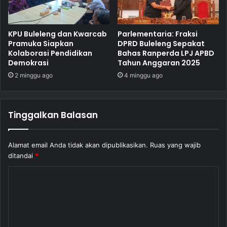
KPU Buleleng dan Kwarcab
Parlementaria: Fraksi
Pramuka Siapkan
DPRD Buleleng Sepakat
Kolaborasi Pendidikan
Bahas Ranperda LPJ APBD
Demokrasi
Tahun Anggaran 2025
2 minggu ago
4 minggu ago
Tinggalkan Balasan
Alamat email Anda tidak akan dipublikasikan.
Ruas yang wajib
ditandai
*
K
o
m
e