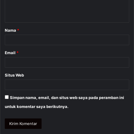
n
t
a
Nama
*
r
*
Email
*
Situs Web
Simpan nama, email, dan situs web saya pada peramban ini
untuk komentar saya berikutnya.