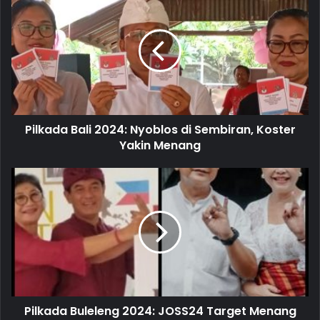
r
E
m
a
i
l
a
d
d
Pilkada Bali 2024: Nyoblos di Sembiran, Koster
r
Yakin Menang
e
s
s
Pilkada Buleleng 2024: JOSS24 Target Menang