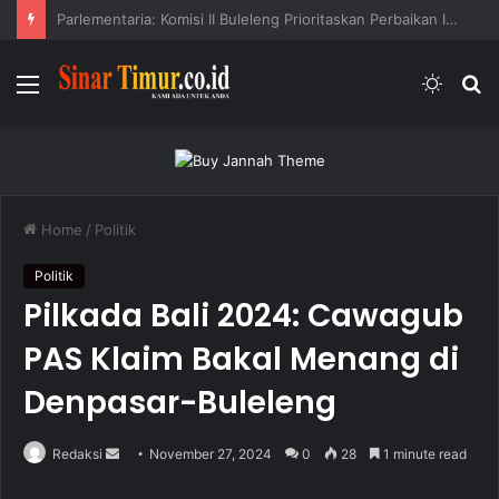
Parlementaria: Komisi IV DPRD Buleleng Prioritaskan Kesehatan dan Layanan Publik
Menu
Switc
S
skin
fo
Home
/
Politik
Politik
Pilkada Bali 2024: Cawagub
PAS Klaim Bakal Menang di
Denpasar-Buleleng
Redaksi
S
November 27, 2024
0
28
1 minute read
e