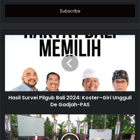
t
e
r
y
o
u
r
E
m
a
i
l
a
d
d
Hasil Survei Pilgub Bali 2024: Koster–Giri Ungguli
r
De Gadjah-PAS
e
s
s