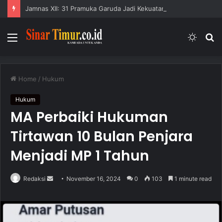
Jamnas XII: 31 Pramuka Garuda Jadi Kekuatan Kontingen Buleleng
Menu
Switc
S
skin
fo
Home
/
Hukum
Hukum
MA Perbaiki Hukuman
Tirtawan 10 Bulan Penjara
Menjadi MP 1 Tahun
Redaksi
S
November 16, 2024
0
103
1 minute read
e
n
d