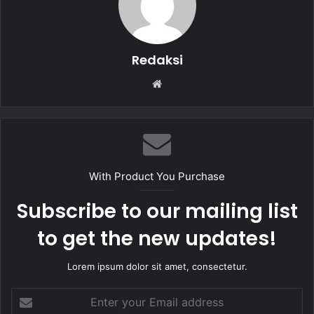
k
Redaksi
W
e
b
s
i
t
With Product You Purchase
e
Subscribe to our mailing list
to get the new updates!
Lorem ipsum dolor sit amet, consectetur.
E
n