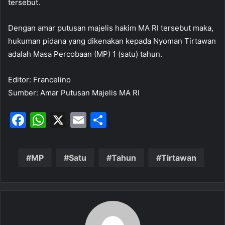
tersebut.
Dengan amar putusan majelis hakim MA RI tersebut maka,
hukuman pidana yang dikenakan kepada Nyoman Tirtawan
adalah Masa Percobaan (MP) 1 (satu) tahun.
Editor: Francelino
Sumber: Amar Putusan Majelis MA RI
F
W
X
E
S
a
h
m
h
c
at
ai
ar
MP
Satu
Tahun
Tirtawan
e
s
l
e
b
A
o
p
o
p