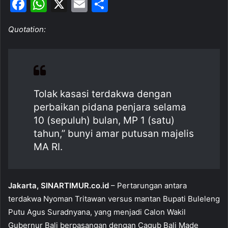
F
W
X
E
S
a
h
m
h
Quotation:
c
at
ai
ar
e
s
l
e
b
A
o
p
Tolak kasasi terdakwa dengan
o
p
perbaikan pidana penjara selama
k
10 (sepuluh) bulan, MP 1 (satu)
tahun,” bunyi amar putusan majelis
MA RI.
Jakarta, SINARTIMUR.co.id
– Pertarungan antara
terdakwa Nyoman Tritawan versus mantan Bupati Buleleng
Putu Agus Suradnyana, yang menjadi Calon Wakil
Gubernur Bali berpasangan dengan Cagub Bali Made