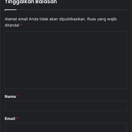
Tinggalkan Balasan
Alamat email Anda tidak akan dipublikasikan.
Ruas yang wajib
ditandai
*
K
o
m
e
n
t
a
Nama
*
r
*
Email
*