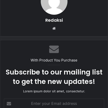
k
Redaksi
W
e
b
s
i
t
With Product You Purchase
e
Subscribe to our mailing list
to get the new updates!
Lorem ipsum dolor sit amet, consectetur.
E
n