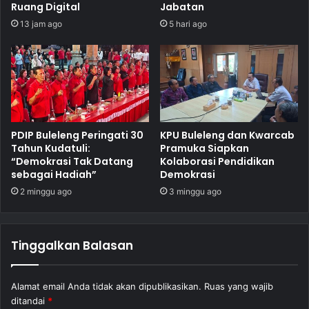
Ruang Digital
Jabatan
13 jam ago
5 hari ago
PDIP Buleleng Peringati 30
KPU Buleleng dan Kwarcab
Tahun Kudatuli:
Pramuka Siapkan
“Demokrasi Tak Datang
Kolaborasi Pendidikan
sebagai Hadiah”
Demokrasi
2 minggu ago
3 minggu ago
Tinggalkan Balasan
Alamat email Anda tidak akan dipublikasikan.
Ruas yang wajib
ditandai
*