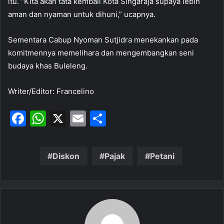
itu. “Kita akan tata kembali Kota Singaraja supaya lebih
aman dan nyaman untuk dihuni,” ucapnya.
Sementara Cabup Nyoman Sutjidra menekankan pada
komitmennya memelihara dan mengembangkan seni
budaya khas Buleleng.
Writer/Editor: Francelino
F
W
X
E
S
a
h
m
h
c
at
ai
ar
Diskon
Pajak
Petani
e
s
l
e
b
A
o
p
o
p