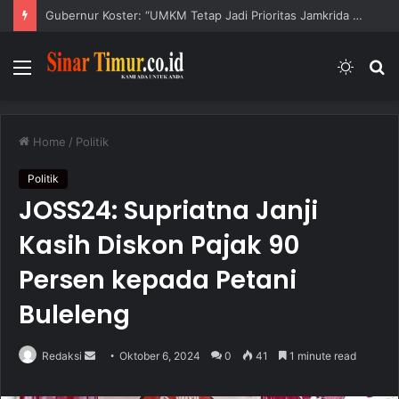
Gubernur Koster: “UMKM Tetap Jadi Prioritas Jamkrida Bali”
Menu
Switc
S
skin
fo
Home
/
Politik
Politik
JOSS24: Supriatna Janji
Kasih Diskon Pajak 90
Persen kepada Petani
Buleleng
Redaksi
S
Oktober 6, 2024
0
41
1 minute read
e
n