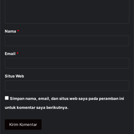
n
t
a
Nama
*
r
*
Email
*
Situs Web
Simpan nama, email, dan situs web saya pada peramban ini
untuk komentar saya berikutnya.