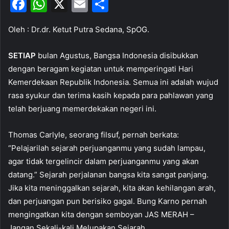
F
W
X
E
S
a
h
m
h
Oleh : Dr.dr. Ketut Putra Sedana, SpOG.
c
at
ai
ar
e
s
l
e
SETIAP
bulan Agustus, Bangsa Indonesia disibukkan
b
A
dengan beragam kegiatan untuk memperingati Hari
o
p
Kemerdekaan Republik Indonesia. Semua ini adalah wujud
rasa syukur dan terima kasih kepada para pahlawan yang
o
p
telah berjuang memerdekakan negeri ini.
k
Thomas Carlyle, seorang filsuf, pernah berkata:
“Pelajarilah sejarah perjuanganmu yang sudah lampau,
agar tidak tergelincir dalam perjuanganmu yang akan
datang.” Sejarah perjalanan bangsa kita sangat panjang.
Jika kita meninggalkan sejarah, kita akan kehilangan arah,
dan perjuangan pun berisiko gagal. Bung Karno pernah
mengingatkan kita dengan semboyan JAS MERAH –
Jangan Sekali-kali Melupakan Sejarah.