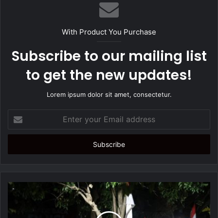
s
i
t
With Product You Purchase
e
Subscribe to our mailing list
to get the new updates!
Lorem ipsum dolor sit amet, consectetur.
E
n
t
e
r
y
o
u
r
E
m