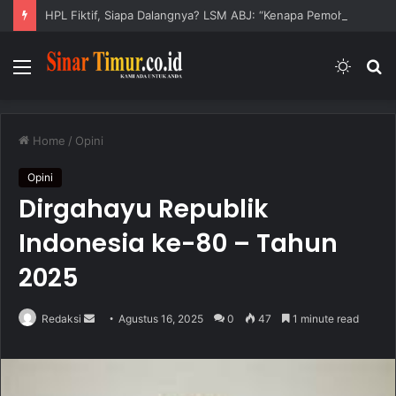
HPL Fiktif, Siapa Dalangnya? LSM ABJ: “Kenapa Pemohon HPL Tidak Dijadikan Tersangka?”
Menu
Switc
S
skin
fo
Home
/
Opini
Opini
Dirgahayu Republik
Indonesia ke-80 – Tahun
2025
Redaksi
S
Agustus 16, 2025
0
47
1 minute read
e
n
d