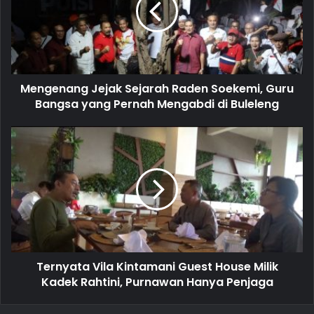
a
i
l
a
d
d
Mengenang Jejak Sejarah Raden Soekemi, Guru
r
Bangsa yang Pernah Mengabdi di Buleleng
e
s
s
Ternyata Vila Kintamani Guest House Milik
Kadek Rahtini, Purnawan Hanya Penjaga