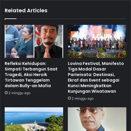
Related Articles
Refleksi Kehidupan:
Lovina Festival, Manifesto
Simpati Terbangun Saat
Tiga Modal Dasar
Tragedi, Aksi Heroik
Pariwisata: Destinasi,
Tirtawan Tenggelam
Ekraf dan Event sebagai
dalam Bully-an Mafia
Kunci Meningkatkan
Kunjungan Wisatawan
2 minggu ago
2 minggu ago