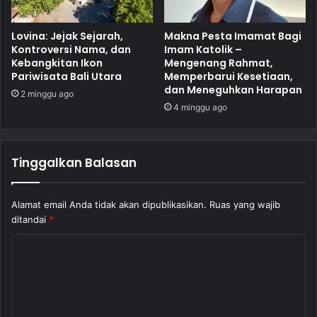
Lovina: Jejak Sejarah,
Makna Pesta Imamat Bagi
Kontroversi Nama, dan
Imam Katolik –
Kebangkitan Ikon
Mengenang Rahmat,
Pariwisata Bali Utara
Memperbarui Kesetiaan,
dan Meneguhkan Harapan
2 minggu ago
4 minggu ago
Tinggalkan Balasan
Alamat email Anda tidak akan dipublikasikan.
Ruas yang wajib
ditandai
*
K
o
m
e