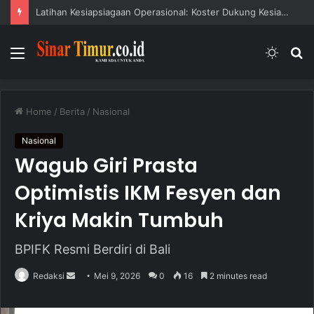
Latihan Kesiapsiagaan Operasional: Koster Dukung Kesiapsiagaan Bencana
Menu
Switc
S
skin
fo
Home
/
Berita
/
Nasional
Nasional
Wagub Giri Prasta
Optimistis IKM Fesyen dan
Kriya Makin Tumbuh
BPIFK Resmi Berdiri di Bali
Redaksi
S
Mei 9, 2026
0
16
2 minutes read
e
n