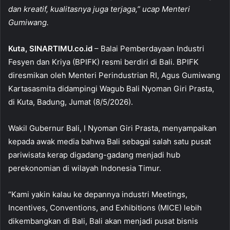
o
p
dan kreatif, kualitasnya juga terjaga,” ucap Menteri
Gumiwang.
o
p
k
Kuta, SINARTIMU.co.id
– Balai Pemberdayaan Industri
Fesyen dan Kriya (BPIFK) resmi berdiri di Bali. BPIFK
diresmikan oleh Menteri Perindustrian RI, Agus Gumiwang
Kartasasmita didampingi Wagub Bali Nyoman Giri Prasta,
di Kuta, Badung, Jumat (8/5/2026).
Wakil Gubernur Bali, I Nyoman Giri Prasta, menyampaikan
kepada awak media bahwa Bali sebagai salah satu pusat
pariwisata kerap digadang-gadang menjadi hub
perekonomian di wilayah Indonesia Timur.
“Kami yakin kalau ke depannya industri Meetings,
Incentives, Conventions, and Exhibitions (MICE) lebih
dikembangkan di Bali, Bali akan menjadi pusat bisnis