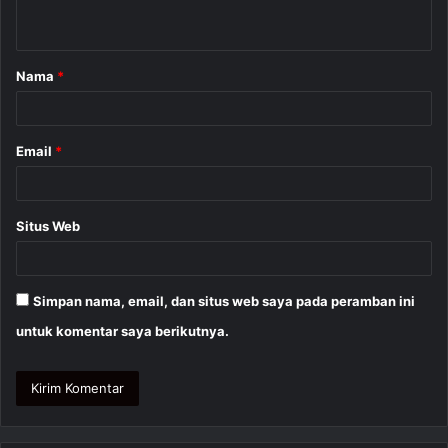
t
a
Nama
*
r
*
Email
*
Situs Web
Simpan nama, email, dan situs web saya pada peramban ini
untuk komentar saya berikutnya.