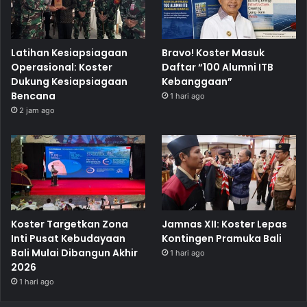
Latihan Kesiapsiagaan
Bravo! Koster Masuk
Operasional: Koster
Daftar “100 Alumni ITB
Dukung Kesiapsiagaan
Kebanggaan”
Bencana
1 hari ago
2 jam ago
Koster Targetkan Zona
Jamnas XII: Koster Lepas
Inti Pusat Kebudayaan
Kontingen Pramuka Bali
Bali Mulai Dibangun Akhir
1 hari ago
2026
1 hari ago