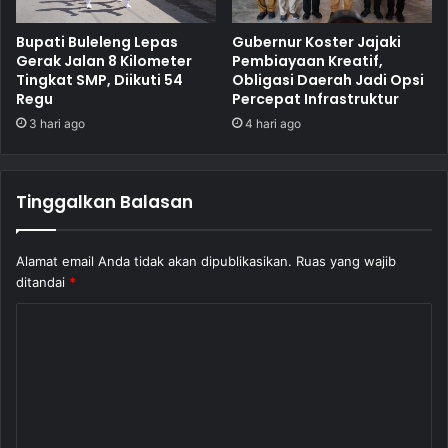
Bupati Buleleng Lepas
Gubernur Koster Jajaki
Gerak Jalan 8 Kilometer
Pembiayaan Kreatif,
Tingkat SMP, Diikuti 54
Obligasi Daerah Jadi Opsi
Regu
Percepat Infrastruktur
3 hari ago
4 hari ago
Tinggalkan Balasan
Alamat email Anda tidak akan dipublikasikan.
Ruas yang wajib
ditandai
*
K
o
m
e
n