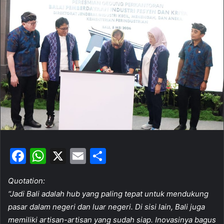
d
a
n
e
m
a
i
l
F
W
X
E
S
a
h
m
h
Quotation:
c
at
ai
ar
“Jadi Bali adalah hub yang paling tepat untuk mendukung
e
s
l
e
pasar dalam negeri dan luar negeri. Di sisi lain, Bali juga
b
A
memiliki artisan-artisan yang sudah siap. Inovasinya bagus