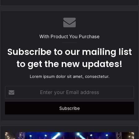
e
b
s
i
t
With Product You Purchase
e
Subscribe to our mailing list
to get the new updates!
Lorem ipsum dolor sit amet, consectetur.
E
n
t
e
r
y
o
u