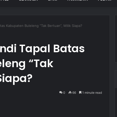
tas Kabupaten Buleleng “Tak Bertuan”, Milik Siapa?
ndi Tapal Batas
leng “Tak
 Siapa?
0
66
1 minute read