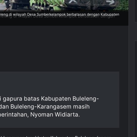
leleng di wilayah Desa Sumberkelampok berbatasan dengan Kabupaten
Buleleng di wilayah Desa Sumberkelampok berbatasan dengan
di gapura batas Kabupaten Buleleng-
 dan Buleleng-Karangasem masih
merintahan, Nyoman Widiarta.