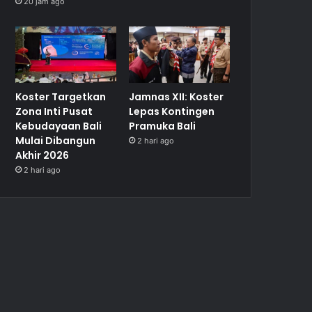
20 jam ago
Koster Targetkan
Jamnas XII: Koster
Zona Inti Pusat
Lepas Kontingen
Kebudayaan Bali
Pramuka Bali
Mulai Dibangun
2 hari ago
Akhir 2026
2 hari ago