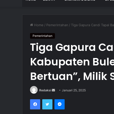
Home
/
Pemerintahan
/
Tiga Gapura Candi Tapal Ba
Pemerintahan
Tiga Gapura Ca
Kabupaten Bule
Bertuan”, Milik
Redaksi
S
Januari 25, 2025
e
Facebook
Twitter
Messenger
n
d