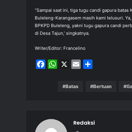
“Sampai saat ini, tiga tugu candi gapura bat
Buleleng-Karangasem masih kami telusuri. Ya, 
BPKPD Buleleng, yakni tugu gapura candi per
di Desa Tajun,’ singkatnya.
Writer/Editor: Francelino
F
W
X
E
S
a
h
m
h
c
at
ai
ar
Batas
Bertuan
Ga
e
s
l
e
b
A
o
p
o
p
Redaksi
k