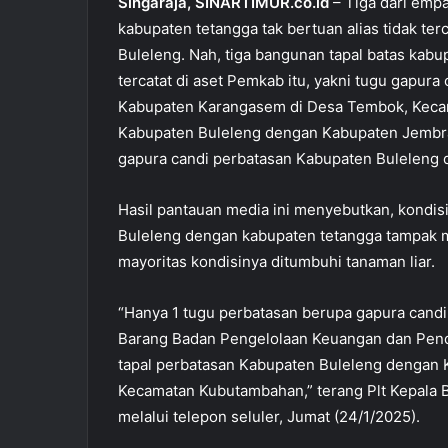
Singaraja, SINARTIMUR.co.id
– Tiga dari emp
kabupaten tetangga tak bertuan alias tidak te
Buleleng. Nah, tiga bangunan tapal batas kab
tercatat di aset Pemkab itu, yakni tugu gapur
Kabupaten Karangasem di Desa Tembok, Kecama
Kabupaten Buleleng dengan Kabupaten Jembran
gapura candi perbatasan Kabupaten Buleleng
Hasil pantauan media ini menyebutkan, kondis
Buleleng dengan kabupaten tetangga tampak 
mayoritas kondisinya ditumbuhi tanaman liar.
“Hanya 1 tugu perbatasan berupa gapura candi
Barang Badan Pengelolaan Keuangan dan Pend
tapal perbatasan Kabupaten Buleleng dengan K
Kecamatan Kubutambahan,” terang Plt Kepala
melalui telepon seluler, Jumat (24/1/2025).