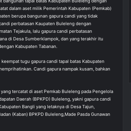
at bangunan tapal batas Kabupaten Buleleng dengan
rcatat dalam aset milik Pemerintah Kabupaten (Pemkab)
upaten berupa bangunan gapura candi yang tidak
a candi perbatasan Kaupaten Buleleng dengan
tan Tejakula, lalu gapura candi perbatasan
a di Desa Sumberklampok, dan yang terakhir itu
 dengan Kabupaten Tabanan.
i keempat tugu gapura candi tapal batas Kabupaten
memprihatinkan. Candi gapura nampak kusam, bahkan
 yang tercatat di aset Pemkab Buleleng pada Pengelola
apatan Daerah (BPKPD) Buleleng, yakni gapura candi
abupaten Bangli yang letaknya di Desa Tajun,
 Badan (Kaban) BPKPD Buleleng,Made Pasda Gunawan