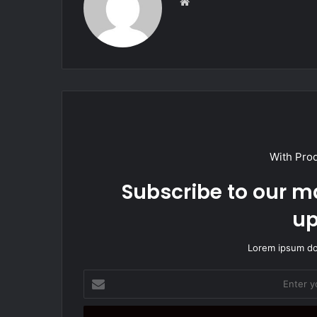
W
e
b
s
i
t
e
With Pro
Subscribe to our ma
up
Lorem ipsum dol
E
n
t