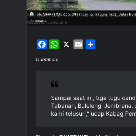
Foto SINARTIMUR.co.id/Francelino: Gapura Tapal Batas Bu
Foto SINARTIMUR.co.id/Francelino: Gapura Tapal Batas 
Jembrana
Kabupaten Jembrana
F
W
X
E
S
a
h
m
h
Quotation:
c
at
ai
ar
e
s
l
e
b
A
o
p
Sampai saat ini, tiga tugu can
o
p
Tabanan, Buleleng-Jembrana,
k
kami telusuri,” ucap Kabag Pe