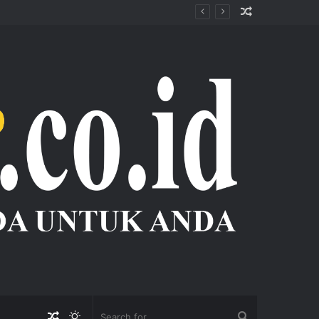
Random
Article
Random
Switch
Search