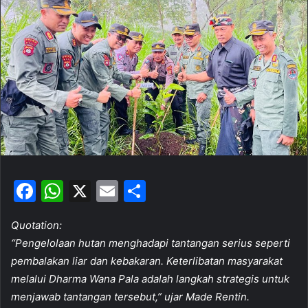
a
n
e
m
a
i
l
F
W
X
E
S
a
h
m
h
Quotation:
c
at
ai
ar
“Pengelolaan hutan menghadapi tantangan serius seperti
e
s
l
e
pembalakan liar dan kebakaran. Keterlibatan masyarakat
b
A
melalui Dharma Wana Pala adalah langkah strategis untuk
o
p
menjawab tantangan tersebut,” ujar Made Rentin.