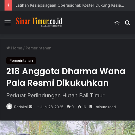
Latihan Kesiapsiagaan Operasional: Koster Dukung Kesiapsiagaan Bencana
Menu
Switc
S
skin
fo
Home
/
Pemerintahan
Pemerintahan
218 Anggota Dharma Wana
Pala Resmi Dikukuhkan
Perkuat Perlindungan Hutan Bali Timur
Redaksi
S
Juni 28, 2025
0
16
1 minute read
e
n
d