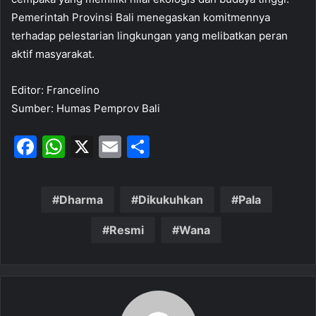
Pemerintah Provinsi Bali menegaskan komitmennya
terhadap pelestarian lingkungan yang melibatkan peran
aktif masyarakat.
Editor: Francelino
Sumber: Humas Pemprov Bali
F
W
X
E
S
a
h
m
h
c
at
ai
ar
Dharma
Dikukuhkan
Pala
e
s
l
e
b
A
Resmi
Wana
o
p
o
p
k