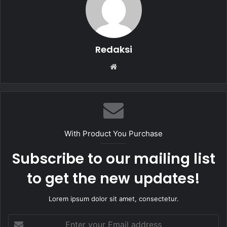
Redaksi
W
e
b
s
i
t
With Product You Purchase
e
Subscribe to our mailing list
to get the new updates!
Lorem ipsum dolor sit amet, consectetur.
E