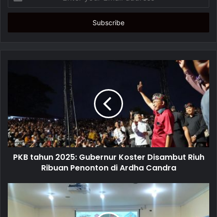
n
t
e
r
y
o
u
r
E
m
a
i
l
a
d
d
PKB tahun 2025: Gubernur Koster Disambut Riuh
r
Ribuan Penonton di Ardha Candra
e
s
s