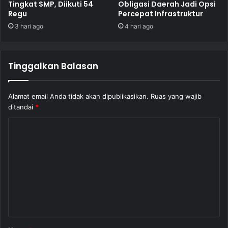
Tingkat SMP, Diikuti 54
Obligasi Daerah Jadi Opsi
Regu
Percepat Infrastruktur
3 hari ago
4 hari ago
Tinggalkan Balasan
Alamat email Anda tidak akan dipublikasikan.
Ruas yang wajib
ditandai
*
K
o
m
e
n
t
a