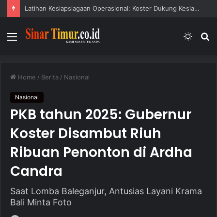
Latihan Kesiapsiagaan Operasional: Koster Dukung Kesiapsiagaan Bencana
Menu
Switc
S
skin
fo
Home
/
Berita
/
Nasional
Nasional
PKB tahun 2025: Gubernur
Koster Disambut Riuh
Ribuan Penonton di Ardha
Candra
Saat Lomba Baleganjur, Antusias Layani Krama
Bali Minta Foto