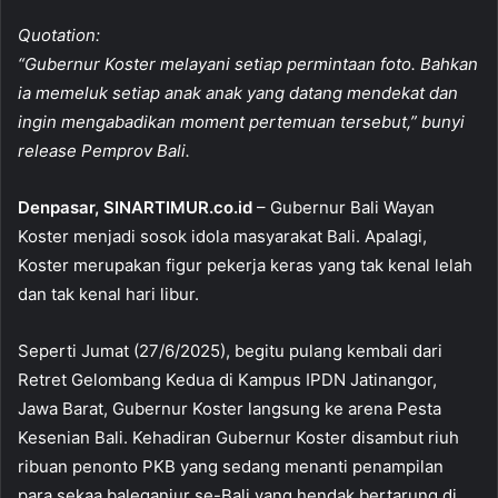
a
h
m
h
Quotation:
c
at
ai
ar
“Gubernur Koster melayani setiap permintaan foto. Bahkan
e
s
l
e
ia memeluk setiap anak anak yang datang mendekat dan
b
A
ingin mengabadikan moment pertemuan tersebut,” bunyi
o
p
release Pemprov Bali.
o
p
Denpasar, SINARTIMUR.co.id
– Gubernur Bali Wayan
k
Koster menjadi sosok idola masyarakat Bali. Apalagi,
Koster merupakan figur pekerja keras yang tak kenal lelah
dan tak kenal hari libur.
Seperti Jumat (27/6/2025), begitu pulang kembali dari
Retret Gelombang Kedua di Kampus IPDN Jatinangor,
Jawa Barat, Gubernur Koster langsung ke arena Pesta
Kesenian Bali. Kehadiran Gubernur Koster disambut riuh
ribuan penonto PKB yang sedang menanti penampilan
para sekaa baleganjur se-Bali yang hendak bertarung di