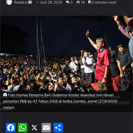
Redaksi
S
Juni 28, 2025
0
18
2 minutes read
e
n
d
a
n
e
m
a
i
l
Foto Humas Pemprov Bali: Gubernur Koster disambut riuh ribuan
Foto Humas Pemprov Bali: Gubernur Koster disambut riuh ribuan
penonton PKB ke-47 Tahun 2025 di Ardha Candra, Jumat (27/6/2025)
penonton PKB ke-47 Tahun 2025 di Ardha Candra, Jumat (27/6/2025)
malam.
malam.
F
W
X
E
S