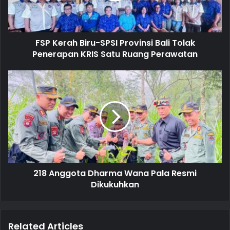
l
a
d
d
FSP Kerah Biru-SPSI Provinsi Bali Tolak
r
Penerapan KRIS Satu Ruang Perawatan
e
s
s
218 Anggota Dharma Wana Pala Resmi
Dikukuhkan
Related Articles