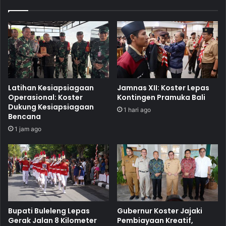
Latihan Kesiapsiagaan
Jamnas XII: Koster Lepas
Operasional: Koster
Kontingen Pramuka Bali
Dukung Kesiapsiagaan
1 hari ago
Bencana
1 jam ago
Bupati Buleleng Lepas
Gubernur Koster Jajaki
Gerak Jalan 8 Kilometer
Pembiayaan Kreatif,