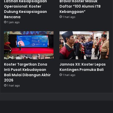
Latihan Kesiapsiagaan
Bravo! Koster Masuk
Operasional: Koster
Daftar “100 Alumni ITB
Dukung Kesiapsiagaan
Kebanggaan”
Bencana
1 hari ago
1 jam ago
Koster Targetkan Zona
Jamnas XII: Koster Lepas
Inti Pusat Kebudayaan
Kontingen Pramuka Bali
Bali Mulai Dibangun Akhir
1 hari ago
2026
1 hari ago