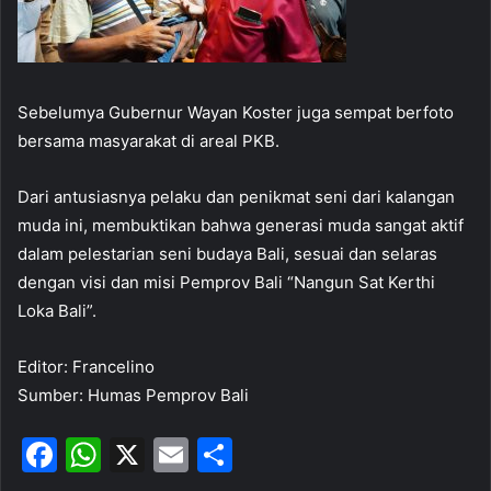
Sebelumya Gubernur Wayan Koster juga sempat berfoto
bersama masyarakat di areal PKB.
Dari antusiasnya pelaku dan penikmat seni dari kalangan
muda ini, membuktikan bahwa generasi muda sangat aktif
dalam pelestarian seni budaya Bali, sesuai dan selaras
dengan visi dan misi Pemprov Bali “Nangun Sat Kerthi
Loka Bali”.
Editor: Francelino
Sumber: Humas Pemprov Bali
F
W
X
E
S
a
h
m
h