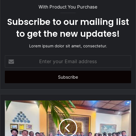
t
With Product You Purchase
e
Subscribe to our mailing list
to get the new updates!
Lorem ipsum dolor sit amet, consectetur.
E
n
t
e
r
y
o
u
r
E
m
a
i