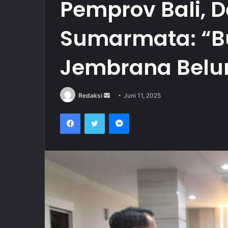
Pemprov Bali, D
Sumarmata: “B
Jembrana Belu
Redaksi
S
Juni 11, 2025
e
Facebook
Twitter
Messenger
n
d
a
n
e
m
a
i
l