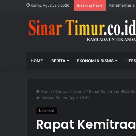
Parlementaria:
Kamis, Agustus 6 2026
Breaking News
HOME
BERITA
EKONOMI & BISNIS
LIFE
Home
/
Berita
/
Nasional
/
Rapat Kemitraan BPJS Ke
Jembrana Belum Capai UHC”
Nasional
Rapat Kemitraa