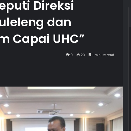
eputi Direksi
uleleng dan
m Capai UHC”
0
20
1 minute read