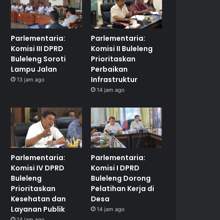
Parlementaria:
Parlementaria:
Komisi III DPRD
Komisi II Buleleng
Buleleng Soroti
Prioritaskan
Lampu Jalan
Perbaikan
Infrastruktur
13 jam ago
14 jam ago
Parlementaria:
Parlementaria:
Komisi IV DPRD
Komisi I DPRD
Buleleng
Buleleng Dorong
Prioritaskan
Pelatihan Kerja di
Kesehatan dan
Desa
Layanan Publik
14 jam ago
14 jam ago