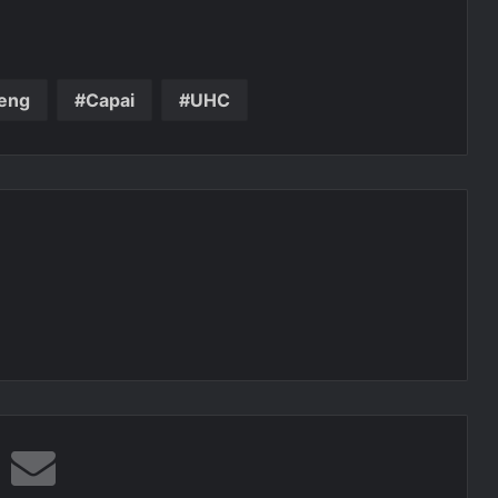
leng
Capai
UHC