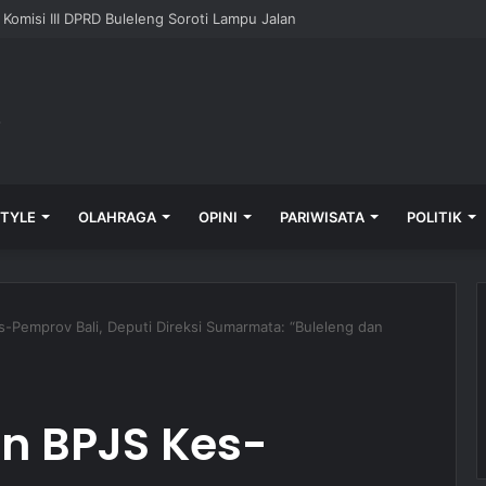
 Komisi II Buleleng Prioritaskan Perbaikan Infrastruktur
STYLE
OLAHRAGA
OPINI
PARIWISATA
POLITIK
s-Pemprov Bali, Deputi Direksi Sumarmata: “Buleleng dan
n BPJS Kes-