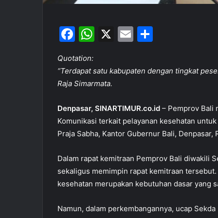
F
W
X
E
S
a
h
m
h
Quotation:
c
at
ai
ar
“Terdapat satu kabupaten dengan tingkat peser
e
s
l
e
Raja Simarmata.
b
A
o
p
Denpasar, SINARTIMUR.co.id
– Pemprov Bali 
Komunikasi terkait pelayanan kesehatan untu
o
p
Praja Sabha, Kantor Gubernur Bali, Denpasar, 
k
Dalam rapat kemitraan Pemprov Bali diwakili S
sekaligus memimpin rapat kemitraan tersebu
kesehatan merupakan kebutuhan dasar yang sa
Namun, dalam perkembangannya, ucap Sekda 