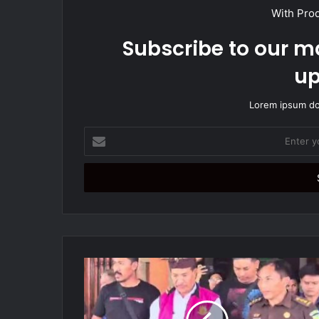
With Pro
Subscribe to our ma
up
Lorem ipsum dol
E
n
t
e
r
y
o
u
r
E
m
a
i