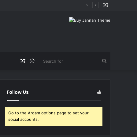
Random
Article
Random
Switch
Search
Article
skin
for
Follow Us
Go to the Arqam options page to set your
social accounts.