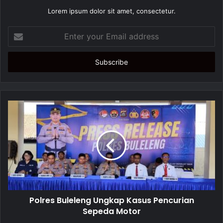
Lorem ipsum dolor sit amet, consectetur.
E
n
t
e
r
y
o
u
r
E
m
a
i
l
a
d
d
Polres Buleleng Ungkap Kasus Pencurian
r
Sepeda Motor
e