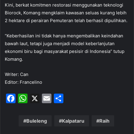
Kini, berkat komitmen restorasi menggunakan teknologi
Biorock, Komang mengklaim kawasan seluas kurang lebih
2 hektare di perairan Pemuteran telah berhasil dipulihkan.
“Keberhasilan ini tidak hanya mengembalikan keindahan
bawah laut, tetapi juga menjadi model keberlanjutan
ekonomi biru bagi masyarakat pesisir di Indonesia” tutup
Komang.
Writer: Can
Editor: Francelino
F
W
X
E
S
a
h
m
h
c
at
ai
ar
Buleleng
Kalpataru
Raih
e
s
l
e