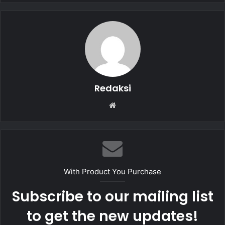
b
A
o
p
o
p
k
Redaksi
W
e
b
s
i
t
With Product You Purchase
e
Subscribe to our mailing list
to get the new updates!