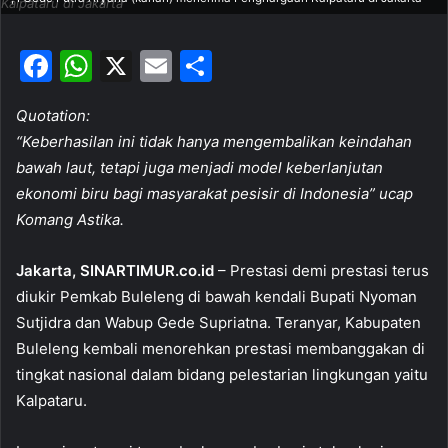
Kalpataru di Jakarta
F
W
X
E
S
a
h
m
h
Quotation:
c
at
ai
ar
“Keberhasilan ini tidak hanya mengembalikan keindahan
e
s
l
e
bawah laut, tetapi juga menjadi model keberlanjutan
b
A
ekonomi biru bagi masyarakat pesisir di Indonesia” ucap
o
p
Komang Astika.
o
p
Jakarta, SINARTIMUR.co.id
– Prestasi demi prestasi terus
k
diukir Pemkab Buleleng di bawah kendali Bupati Nyoman
Sutjidra dan Wabup Gede Supriatna. Teranyar, Kabupaten
Buleleng kembali menorehkan prestasi membanggakan di
tingkat nasional dalam bidang pelestarian lingkungan yaitu
Kalpataru.