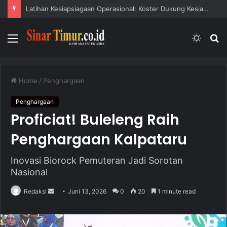
Latihan Kesiapsiagaan Operasional: Koster Dukung Kesiapsiagaan Bencana
Menu
Switc
S
skin
fo
Home
/
Penghargaan
Penghargaan
Proficiat! Buleleng Raih
Penghargaan Kalpataru
Inovasi Biorock Pemuteran Jadi Sorotan
Nasional
Redaksi
S
Juni 13, 2026
0
20
1 minute read
e
n