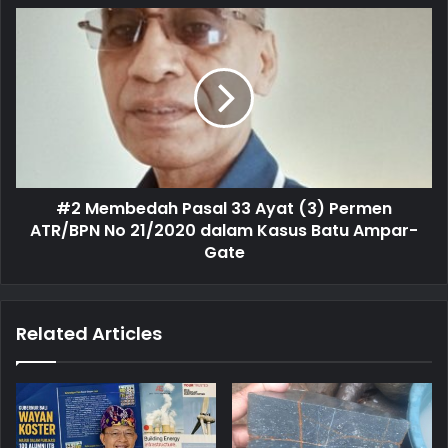
s
s
#2 Membedah Pasal 33 Ayat (3) Permen
ATR/BPN No 21/2020 dalam Kasus Batu Ampar-
Gate
Related Articles