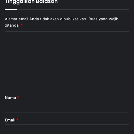
Tinggalkan Balasan
Alamat email Anda tidak akan dipublikasikan.
Ruas yang wajib
ditandai
*
K
o
m
e
n
t
a
Nama
*
r
*
Email
*