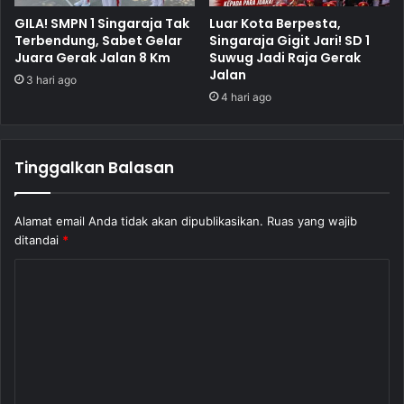
GILA! SMPN 1 Singaraja Tak
Luar Kota Berpesta,
Terbendung, Sabet Gelar
Singaraja Gigit Jari! SD 1
Juara Gerak Jalan 8 Km
Suwug Jadi Raja Gerak
Jalan
3 hari ago
4 hari ago
Tinggalkan Balasan
Alamat email Anda tidak akan dipublikasikan.
Ruas yang wajib
ditandai
*
K
o
m
e
n