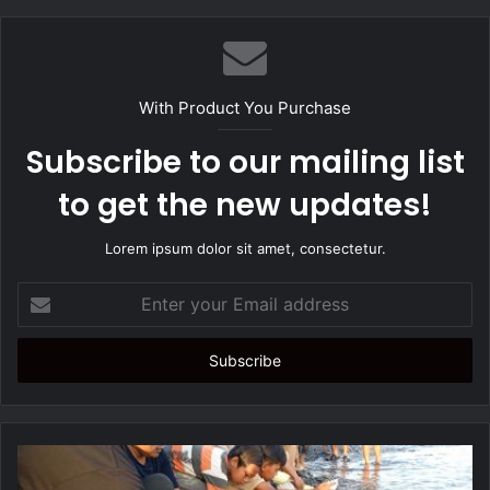
b
s
i
t
With Product You Purchase
e
Subscribe to our mailing list
to get the new updates!
Lorem ipsum dolor sit amet, consectetur.
E
n
t
e
r
y
o
u
r