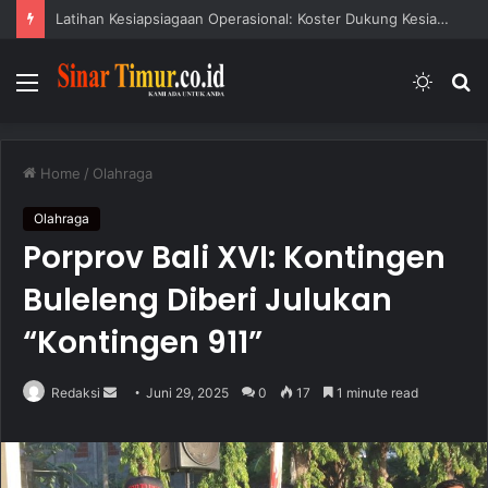
Latihan Kesiapsiagaan Operasional: Koster Dukung Kesiapsiagaan Bencana
Menu
Switc
S
skin
fo
Home
/
Olahraga
Olahraga
Porprov Bali XVI: Kontingen
Buleleng Diberi Julukan
“Kontingen 911”
Redaksi
S
Juni 29, 2025
0
17
1 minute read
e
n
d