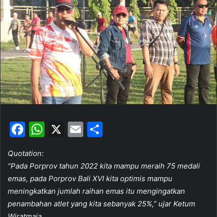
a
n
e
m
a
i
l
F
W
X
E
S
a
h
m
h
Quotation:
c
at
ai
ar
“Pada Porprov tahun 2022 kita mampu meraih 75 medali
e
s
l
e
emas, pada Porprov Bali XVI kita optimis mampu
b
A
meningkatkan jumlah raihan emas itu mengingatkan
o
p
penambahan atlet yang kita sebanyak 25%,” ujar Ketum
Wiratmaja.