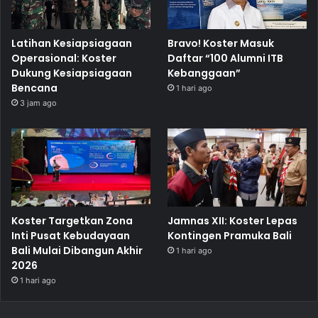
Latihan Kesiapsiagaan
Bravo! Koster Masuk
Operasional: Koster
Daftar “100 Alumni ITB
Dukung Kesiapsiagaan
Kebanggaan”
Bencana
1 hari ago
3 jam ago
Koster Targetkan Zona
Jamnas XII: Koster Lepas
Inti Pusat Kebudayaan
Kontingen Pramuka Bali
Bali Mulai Dibangun Akhir
1 hari ago
2026
1 hari ago