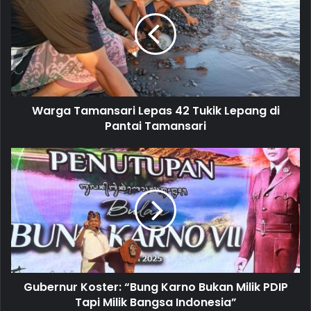
E
m
a
i
l
a
d
d
Warga Tamansari Lepas 42 Tukik Lepang di
r
Pantai Tamansari
e
s
s
Gubernur Koster: “Bung Karno Bukan Milik PDIP
Tapi Milik Bangsa Indonesia”