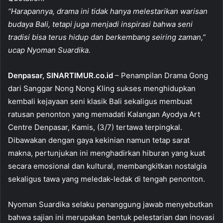
c
at
ai
ar
“Harapannya, drama ini tidak hanya melestarikan warisan
e
s
l
e
budaya Bali, tetapi juga menjadi inspirasi bahwa seni
b
A
tradisi bisa terus hidup dan berkembang seiring zaman,”
o
p
ucap Nyoman Suardika.
o
p
Denpasar, SINARTIMUR.co.id
– Penampilan Drama Gong
k
dari Sanggar Nong Nong Kling sukses menghidupkan
kembali kejayaan seni klasik Bali sekaligus membuat
ratusan penonton yang memadati Kalangan Ayodya Art
Centre Denpasar, Kamis, (3/7) tertawa terpingkal.
Dibawakan dengan gaya kekinian namun tetap sarat
makna, pertunjukan ini menghadirkan hiburan yang kuat
secara emosional dan kultural, membangkitkan nostalgia
sekaligus tawa yang meledak-ledak di tengah penonton.
Nyoman Suardika selaku penanggung jawab menyebutkan
bahwa sajian ini merupakan bentuk pelestarian dan inovasi