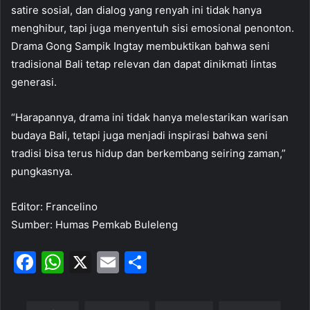
satire sosial, dan dialog yang renyah ini tidak hanya
menghibur, tapi juga menyentuh sisi emosional penonton.
Drama Gong Sampik Ingtay membuktikan bahwa seni
tradisional Bali tetap relevan dan dapat dinikmati lintas
generasi.
“Harapannya, drama ini tidak hanya melestarikan warisan
budaya Bali, tetapi juga menjadi inspirasi bahwa seni
tradisi bisa terus hidup dan berkembang seiring zaman,”
pungkasnya.
Editor: Francelino
Sumber: Humas Pemkab Buleleng
F
W
X
E
S
a
h
m
h
c
at
ai
ar