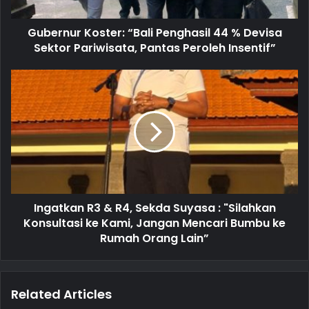
a
d
d
Gubernur Koster: “Bali Penghasil 44 % Devisa
r
Sektor Pariwisata, Pantas Peroleh Insentif”
e
s
s
Ingatkan R3 & R4, Sekda Suyasa : "Silahkan
Konsultasi ke Kami, Jangan Mencari Bumbu ke
Rumah Orang Lain”
Related Articles