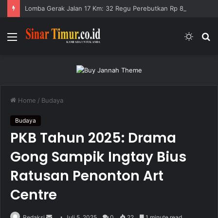
Lomba Gerak Jalan 17 Km: 32 Regu Perebutkan Rp 82,5 Juta
Menu
Switc
S
skin
fo
Home
/
Budaya
Budaya
PKB Tahun 2025: Drama
Gong Sampik Ingtay Bius
Ratusan Penonton Art
Centre
Redaksi
S
Juli 5, 2025
0
22
1 minute read