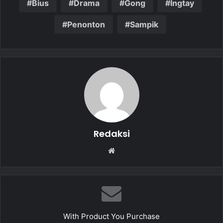
Bius
Drama
Gong
Ingtay
e
s
l
e
b
A
Penonton
Sampik
o
p
o
p
k
Redaksi
W
e
b
s
i
t
With Product You Purchase
e