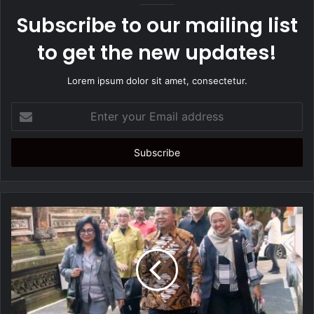
Subscribe to our mailing list
to get the new updates!
Lorem ipsum dolor sit amet, consectetur.
E
n
t
e
r
y
o
u
r
E
m
a
i
l