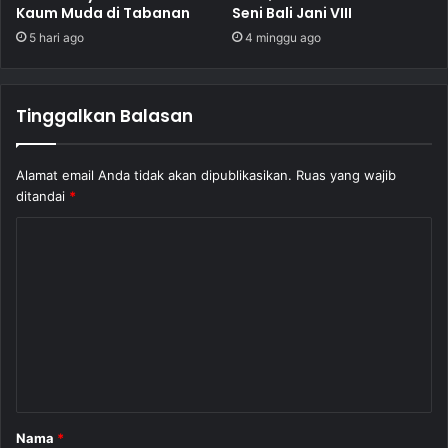
Kaum Muda di Tabanan
Seni Bali Jani VIII
5 hari ago
4 minggu ago
Tinggalkan Balasan
Alamat email Anda tidak akan dipublikasikan.
Ruas yang wajib
ditandai
*
K
o
m
e
n
t
a
Nama
*
r