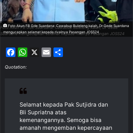
Foto Akun FB Gde Suardana: Cawabup Buleleng kalah, Dr Gede Suardana
Foto Akun FB Gde Suardana: Cawabup Buleleng kalah, Dr Gede
mengucapkan selamat kepada rivalnya Pasangan JOSS24
Suardana mengucapkan selamat kepada rivalnya Pasangan JOSS24
F
W
X
E
S
a
h
m
h
Quotation:
c
at
ai
ar
e
s
l
e
b
A
o
p
Selamat kepada Pak Sutjidra dan
o
p
Bli Supriatna atas
k
kemenangannya. Semoga bisa
amanah mengemban kepercayaan