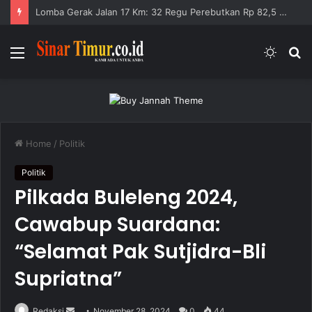
Lomba Gerak Jalan 17 Km: 32 Regu Perebutkan Rp 82,5 Juta
Menu
Switc
S
skin
fo
Home
/
Politik
Politik
Pilkada Buleleng 2024,
Cawabup Suardana:
“Selamat Pak Sutjidra-Bli
Supriatna”
Redaksi
S
November 28, 2024
0
44