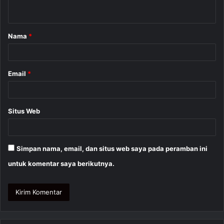
t
a
Nama
*
r
*
Email
*
Situs Web
Simpan nama, email, dan situs web saya pada peramban ini
untuk komentar saya berikutnya.