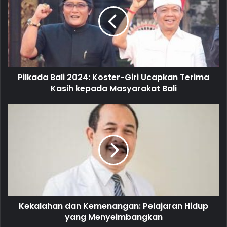
E
m
a
i
l
a
d
d
Pilkada Bali 2024: Koster-Giri Ucapkan Terima
r
Kasih kepada Masyarakat Bali
e
s
s
Kekalahan dan Kemenangan: Pelajaran Hidup
yang Menyeimbangkan