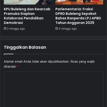
KPU Buleleng dan Kwarcab
Parlementaria: Fraksi
Pramuka Siapkan
DPRD Buleleng Sepakat
Kolaborasi Pendidikan
Bahas Ranperda LPJ APBD
Demokrasi
Tahun Anggaran 2025
2 minggu ago
4 minggu ago
Tinggalkan Balasan
Alamat email Anda tidak akan dipublikasikan.
Ruas yang wajib
ditandai
*
K
o
m
e
n