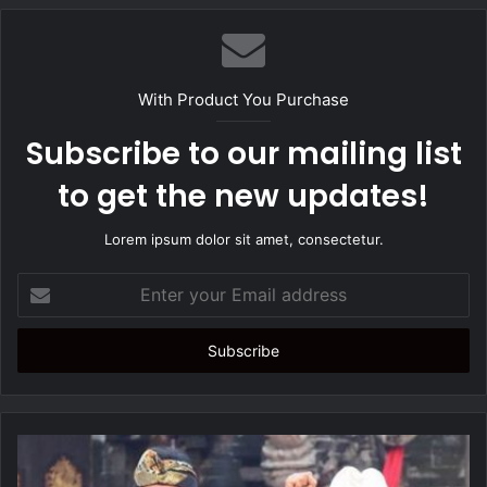
b
s
i
t
With Product You Purchase
e
Subscribe to our mailing list
to get the new updates!
Lorem ipsum dolor sit amet, consectetur.
E
n
t
e
r
y
o
u
r