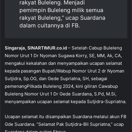
rakyat Buleleng. Menjadi
pemimpin Buleleng milik semua
rakyat Buleleng,” ucap Suardana
dalam cuitannya di FB.
Singaraja, SINARTIMUR.co.id
– Setelah Cabup Buleleng
Nomor Urut 1 Dr Nyoman Sugawa Korry, SE, MM, Ak, CA,
mengakui kekalahan dan menyampaikan ucapan selamat
kepada pasangan Bupati/Wabup Nomor Urut 2 dr Nyoman
Sutjidra, Sp.OG, dan Gede Supriatna, SH, sebagai
pemenangPilkada Buleleng 2024, kini giliran Cawabup
Buleleng Nomor Urut 1 Dr Gede Suardana, S.Pd, M.Si,
menyampaikan ucapan selamat kepada Sutjidra-Supriatna.
Ucapan selamat itu disampaikan Suardana melalui akun FB
Gde Suardana. “Selamat Pak Sutjidra-Bli Supriatna,” ucap
Suardana dalam cuitan Fbnya.