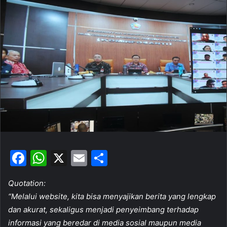
d
a
n
e
m
a
i
l
F
W
X
E
S
a
h
m
h
Quotation:
c
at
ai
ar
“Melalui website, kita bisa menyajikan berita yang lengkap
e
s
l
e
dan akurat, sekaligus menjadi penyeimbang terhadap
b
A
informasi yang beredar di media sosial maupun media