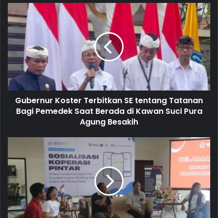
u
r
E
m
a
i
l
a
d
d
Gubernur Koster Terbitkan SE tentang Tatanan
r
Bagi Pemedek Saat Berada di Kawan Suci Pura
e
Agung Besakih
s
s