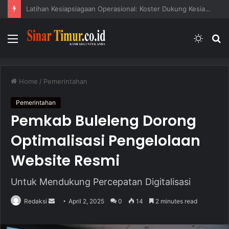
Bravo! Koster Masuk Daftar “100 Alumni ITB Kebanggaan”
Menu
Switc
S
skin
fo
Home
/
Pemerintahan
Pemerintahan
Pemkab Buleleng Dorong
Optimalisasi Pengelolaan
Website Resmi
Untuk Mendukung Percepatan Digitalisasi
Redaksi
S
April 2, 2025
0
14
2 minutes read
e
n