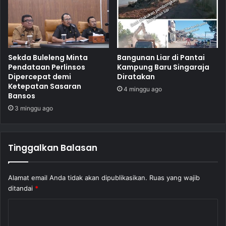
Sekda Buleleng Minta
Bangunan Liar di Pantai
Pendataan Perlinsos
Kampung Baru Singaraja
Dipercepat demi
Diratakan
Ketepatan Sasaran
4 minggu ago
Bansos
3 minggu ago
Tinggalkan Balasan
Alamat email Anda tidak akan dipublikasikan.
Ruas yang wajib
ditandai
*
K
o