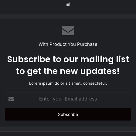
W
e
b
s
i
t
With Product You Purchase
e
Subscribe to our mailing list
to get the new updates!
Lorem ipsum dolor sit amet, consectetur.
E
n
t
e
r
y
o