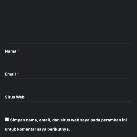
m
e
n
t
a
Nama
*
r
*
Email
*
Situs Web
Simpan nama, email, dan situs web saya pada peramban ini
untuk komentar saya berikutnya.