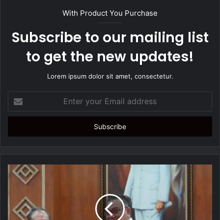
t
With Product You Purchase
e
Subscribe to our mailing list
to get the new updates!
Lorem ipsum dolor sit amet, consectetur.
E
n
t
e
r
y
o
u
r
E
m
a
i