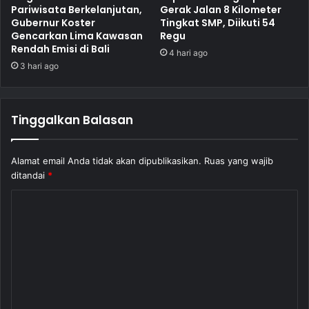
Pariwisata Berkelanjutan,
Gerak Jalan 8 Kilometer
Gubernur Koster
Tingkat SMP, Diikuti 54
Gencarkan Lima Kawasan
Regu
Rendah Emisi di Bali
4 hari ago
3 hari ago
Tinggalkan Balasan
Alamat email Anda tidak akan dipublikasikan.
Ruas yang wajib
ditandai
*
K
o
m
e
n
t