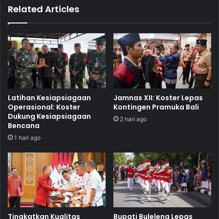
Related Articles
Latihan Kesiapsiagaan
Jamnas XII: Koster Lepas
Operasional: Koster
Kontingen Pramuka Bali
Dukung Kesiapsiagaan
2 hari ago
Bencana
1 hari ago
Tingkatkan Kualitas
Bupati Buleleng Lepas