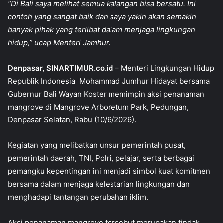
“Di Bali saya melihat semua kalangan bisa bersatu. Ini
e
s
l
e
contoh yang sangat baik dan saya yakin akan semakin
b
A
banyak pihak yang terlibat dalam menjaga lingkungan
o
p
hidup,” ucap Menteri Jamhur.
o
p
Denpasar, SINARTIMUR.co.id
– Menteri Lingkungan Hidup
k
Republik Indonesia Mohammad Jumhur Hidayat bersama
Gubernur Bali Wayan Koster memimpin aksi penanaman
mangrove di Mangrove Arboretum Park, Pedungan,
Denpasar Selatan, Rabu (10/6/2026).
Kegiatan yang melibatkan unsur pemerintah pusat,
pemerintah daerah, TNI, Polri, pelajar, serta berbagai
pemangku kepentingan ini menjadi simbol kuat komitmen
bersama dalam menjaga kelestarian lingkungan dan
menghadapi tantangan perubahan iklim.
Aksi penanaman mangrove tersebut merupakan tindak