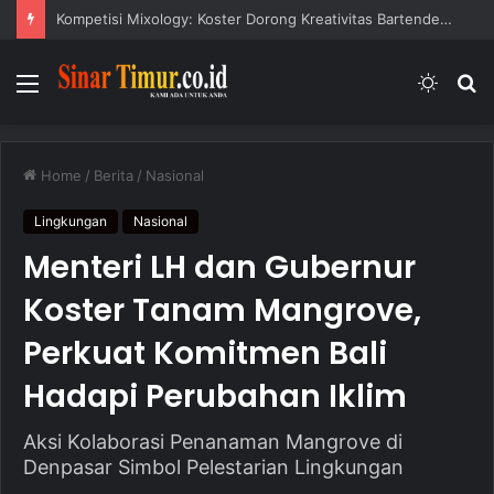
Kompetisi Mixology: Koster Dorong Kreativitas Bartender Muda Bali
Menu
Switc
S
skin
fo
Home
/
Berita
/
Nasional
Lingkungan
Nasional
Menteri LH dan Gubernur
Koster Tanam Mangrove,
Perkuat Komitmen Bali
Hadapi Perubahan Iklim
Aksi Kolaborasi Penanaman Mangrove di
Denpasar Simbol Pelestarian Lingkungan