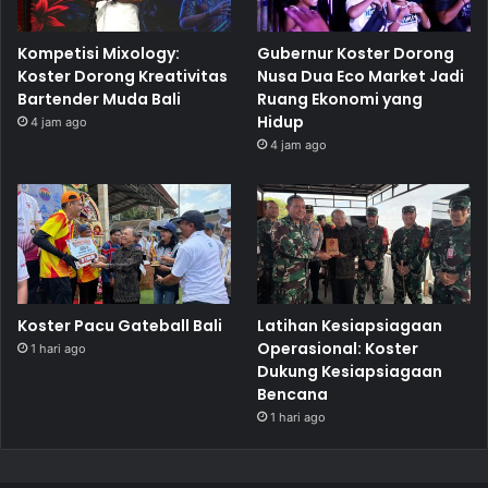
Kompetisi Mixology:
Gubernur Koster Dorong
Koster Dorong Kreativitas
Nusa Dua Eco Market Jadi
Bartender Muda Bali
Ruang Ekonomi yang
Hidup
4 jam ago
4 jam ago
Koster Pacu Gateball Bali
Latihan Kesiapsiagaan
Operasional: Koster
1 hari ago
Dukung Kesiapsiagaan
Bencana
1 hari ago