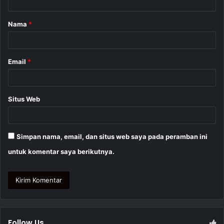
a
Nama
*
r
*
Email
*
Situs Web
Simpan nama, email, dan situs web saya pada peramban ini
untuk komentar saya berikutnya.
Follow Us