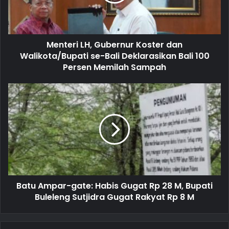
l
a
d
d
Menteri LH, Gubernur Koster dan
r
Walikota/Bupati se-Bali Deklarasikan Bali 100
e
Persen Memilah Sampah
s
s
Batu Ampar-gate: Habis Gugat Rp 28 M, Bupati
Buleleng Sutjidra Gugat Rakyat Rp 8 M