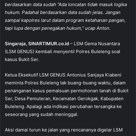
e
s
l
e
berdasarkan data sudah ”Ada loncatan tidak masuk logika
b
A
hukum. Padahal berdasarkan data sudah jelas. Jangan
o
p
sampai kapolres larut dalam program ketahanan pangan,
tapi lupa dengan penegakan hukum,” ucap Anton.
o
p
k
Singaraja, SINARTIMUR.co.id
– LSM Gema Nusantara
(LSM GENUS) kembali menyentil Polres Buleleng soal
kasus Bukit Ser.
Ketua Eksekutif LSM GENUS Antonius Sanjaya Kiabeni
meminta Polres Buleleng tak buang-buang waktu, dalam
penanganan kasus pemalsuan permohonan tanah di Bukit
Ser, Desa Pemuteran, Kecamatan Gerokgak, Kabupaten
Buleleng. Apalagi ada indikasi perubahan tersangka ke
seseorang yang sudah meninggal.
Aksi damai turun ke jalan yang rencananya digelar LSM