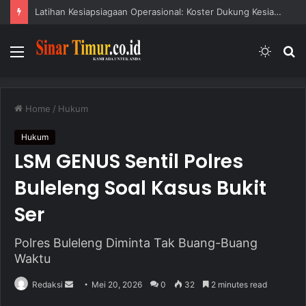
Latihan Kesiapsiagaan Operasional: Koster Dukung Kesiapsiagaan Bencana
Menu
Switc
S
skin
fo
Home
/
Hukum
Hukum
LSM GENUS Sentil Polres
Buleleng Soal Kasus Bukit
Ser
Polres Buleleng Diminta Tak Buang-Buang
Waktu
Redaksi
S
Mei 20, 2026
0
32
2 minutes read
e