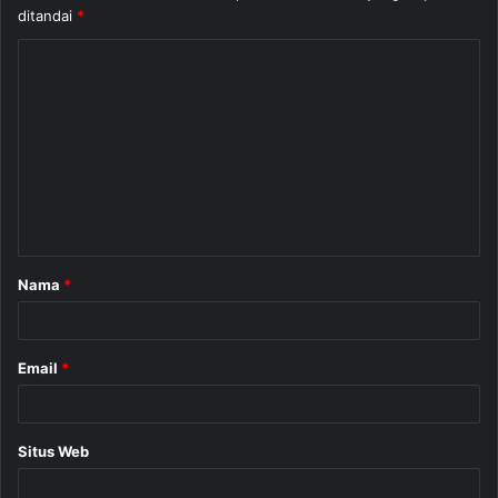
ditandai
*
K
o
m
e
n
t
a
Nama
*
r
*
Email
*
Situs Web