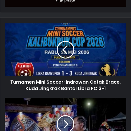
e
r
y
o
u
r
E
m
a
i
l
a
d
d
Turnamen Mini Soccer: Indrawan Cetak Brace,
r
Kuda Jingkrak Bantai Libra FC 3-1
e
s
s