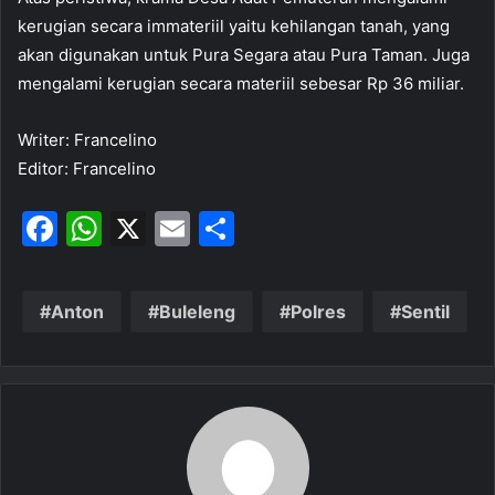
kerugian secara immateriil yaitu kehilangan tanah, yang
akan digunakan untuk Pura Segara atau Pura Taman. Juga
mengalami kerugian secara materiil sebesar Rp 36 miliar.
Writer: Francelino
Editor: Francelino
F
W
X
E
S
a
h
m
h
c
at
ai
ar
Anton
Buleleng
Polres
Sentil
e
s
l
e
b
A
o
p
o
p
k