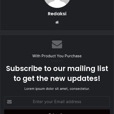
Redaksi
W
e
b
s
i
t
With Product You Purchase
e
Subscribe to our mailing list
to get the new updates!
Lorem ipsum dolor sit amet, consectetur.
E
n
t