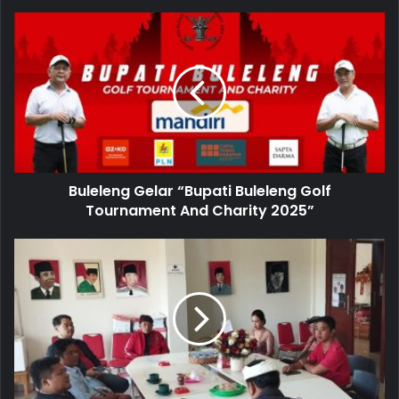
o
u
r
E
m
a
i
l
a
d
d
Buleleng Gelar “Bupati Buleleng Golf
r
Tournament And Charity 2025”
e
s
s