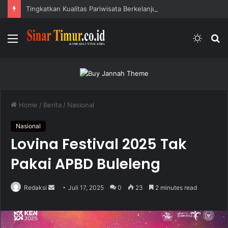
Tingkatkan Kualitas Pariwisata Berkelanjutan, Gubernur Koster Gencarkan Lima Kawasan Rendah Emisi di Bali
Menu
Switc
S
skin
fo
Home
/
Berita
/
Nasional
Nasional
Lovina Festival 2025 Tak
Pakai APBD Buleleng
Redaksi
S
Juli 17, 2025
0
23
2 minutes read
e
n
d