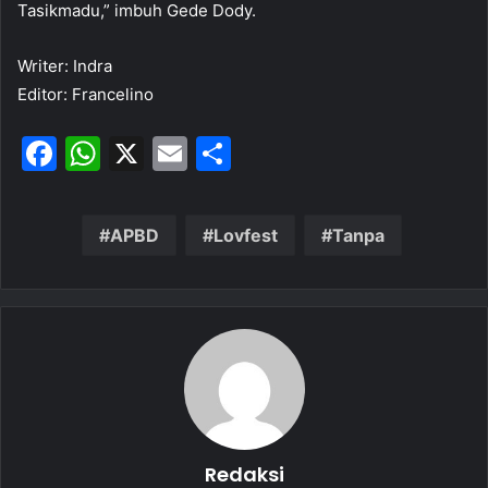
Tasikmadu,” imbuh Gede Dody.
Writer: Indra
Editor: Francelino
F
W
X
E
S
a
h
m
h
c
at
ai
ar
APBD
Lovfest
Tanpa
e
s
l
e
b
A
o
p
o
p
k
Redaksi