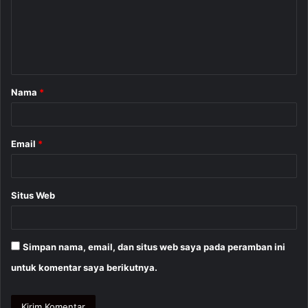
e
n
t
a
Nama
*
r
*
Email
*
Situs Web
Simpan nama, email, dan situs web saya pada peramban ini
untuk komentar saya berikutnya.