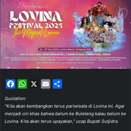
a
n
e
m
a
i
l
F
W
X
E
S
a
h
m
h
Quotation:
c
at
ai
ar
“Kita akan kembangkan terus pariwisata di Lovina ini. Agar
e
s
l
e
menjadi ciri khas bahwa belum ke Buleleng kalau belum ke
b
A
Lovina. Kita akan terus upayakan,” ucap Bupati Sutjidra.
o
p