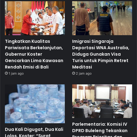
Tingkatkan Kualitas
Imigrasi Singaraja
Pariwisata Berkelanjutan,
Deportasi WNA Australia,
Gubernur Koster
Diduga Gunakan Visa
Gencarkan Lima Kawasan
Turis untuk Pimpin Retret
Rendah Emisi di Bali
Meditasi
1 jam ago
2 jam ago
Parlementaria: Komisi IV
Dua Kali Digugat, Dua Kali
DPRD Buleleng Tekankan
Lolos, Koster: “Surat
Program Prioritas dan