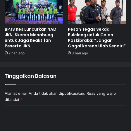
BPJS Kes Luncurkan NADI
Pesan Tegas Sekda
JKN, Skema Menabung
Buleleng untuk Calon
untuk Jaga Keaktifan
Paskibraka: “Jangan
Peserta JKN
Gagal karena Ulah Sendiri”
2 hari ago
3 hari ago
Tinggalkan Balasan
Alamat email Anda tidak akan dipublikasikan.
Ruas yang wajib
ditandai
*
K
o
m