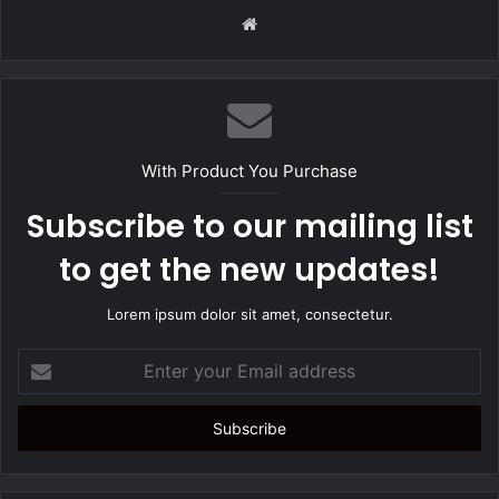
W
e
b
s
i
t
With Product You Purchase
e
Subscribe to our mailing list
to get the new updates!
Lorem ipsum dolor sit amet, consectetur.
E
n
t
e
r
y