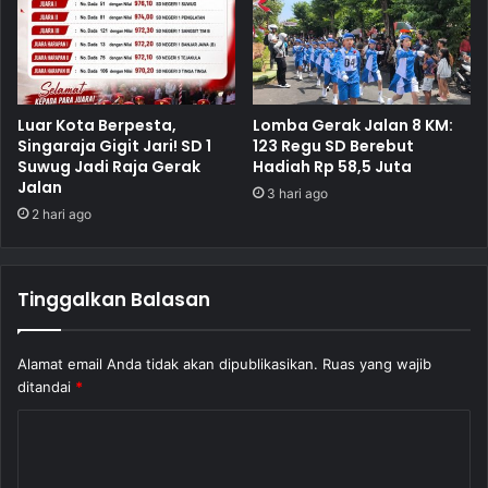
Luar Kota Berpesta,
Lomba Gerak Jalan 8 KM:
Singaraja Gigit Jari! SD 1
123 Regu SD Berebut
Suwug Jadi Raja Gerak
Hadiah Rp 58,5 Juta
Jalan
3 hari ago
2 hari ago
Tinggalkan Balasan
Alamat email Anda tidak akan dipublikasikan.
Ruas yang wajib
ditandai
*
K
o