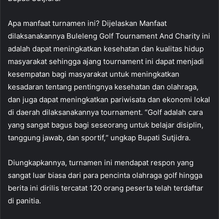
Apa manfaat turnamen ini? Dijelaskan Manfaat
dilaksanakannya Buleleng Golf Tournament And Charity ini
adalah dapat meningkatkan kesehatan dan kualitas hidup
masyarakat sehingga ajang tournament ini dapat menjadi
kesempatan bagi masyarakat untuk meningkatkan
kesadaran tentang pentingnya kesehatan dan olahraga,
dan juga dapat meningkatkan pariwisata dan ekonomi lokal
di daerah dilaksanakannya tournament. “Golf adalah cara
yang sangat bagus bagi seseorang untuk belajar disiplin,
tanggung jawab, dan sportif,“ ungkap Bupati Sutjidra.
Diungkapkannya, turnamen ini mendapat respon yang
sangat luar biasa dari para pencinta olahraga golf hingga
berita ini dirilis tercatat 120 orang peserta telah terdaftar
di panitia.