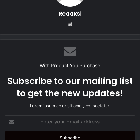
Redaksi
W
e
b
s
i
t
With Product You Purchase
e
Subscribe to our mailing list
to get the new updates!
Lorem ipsum dolor sit amet, consectetur.
E
n
t
e