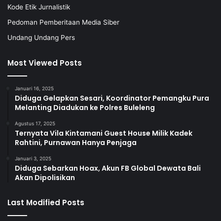
Kode Etik Jurnalistik
Pedoman Pemberitaan Media Siber
Undang Undang Pers
Most Viewed Posts
Januari 16, 2025
Diduga Gelapkan Sesari, Koordinator Pemangku Pura
Melanting Diadukan ke Polres Buleleng
Agustus 17, 2025
Ternyata Vila Kintamani Guest House Milik Kadek
Rahtini, Purnawan Hanya Penjaga
Januari 3, 2025
Diduga Sebarkan Hoax, Akun FB Global Dewata Bali
Akan Dipolisikan
Last Modified Posts