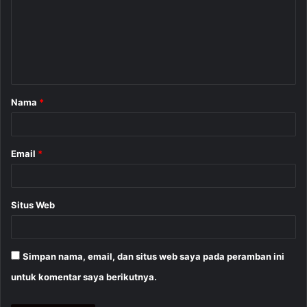
m
e
n
t
a
Nama
*
r
*
Email
*
Situs Web
Simpan nama, email, dan situs web saya pada peramban ini
untuk komentar saya berikutnya.