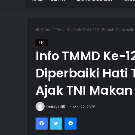
Home
/
TNI
/
Info TMMD Ke-124: Rumah Diperbaiki 
TNI
Info TMMD Ke-1
Diperbaiki Hati
Ajak TNI Maka
Redaksi
S
Mei 22, 2025
e
Facebook
Twitter
Messenger
n
d