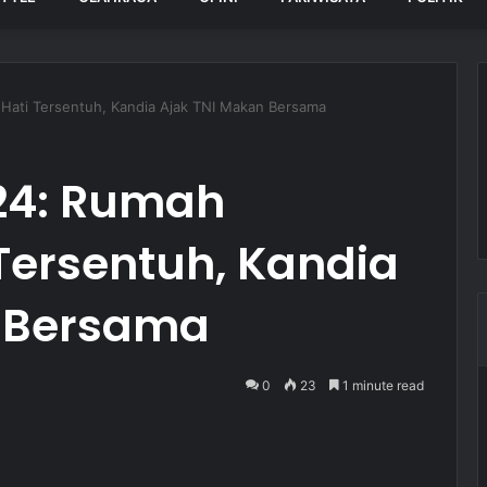
Hati Tersentuh, Kandia Ajak TNI Makan Bersama
24: Rumah
 Tersentuh, Kandia
n Bersama
0
23
1 minute read