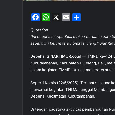
F
W
X
E
S
a
h
m
h
Quotation:
c
at
ai
ar
“Ini seperti mimpi. Bisa makan bersama para 
e
s
l
e
seperti ini belum tentu bisa terulang,” ujar Ket
b
A
o
p
Depeha, SINARTIMUR.co.id
— TMND ke-124 ya
Kubutambahan, Kabupaten Buleleng, Bali, mela
o
p
dalam kegiatan TMMD itu kian mempererat tal
k
Seperti Kamis (22/5/2025). Terlihat suasana
mewarnai kegiatan TNI Manunggal Membangun
Depeha, Kecamatan Kubutambahan.
Di tengah padatnya aktivitas pembangunan R