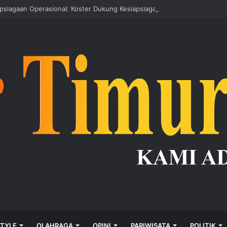
apsiagaan Operasional: Koster Dukung Kesiapsiagaan Bencana
STYLE
OLAHRAGA
OPINI
PARIWISATA
POLITIK