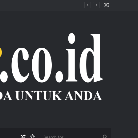
Random
Article
Random
Switch
Search