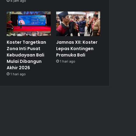
4 jam ago
Koster Targetkan
Jamnas XII: Koster
Zona Inti Pusat
Lepas Kontingen
Kebudayaan Bali
Pramuka Bali
Mulai Dibangun
1 hari ago
Akhir 2026
1 hari ago