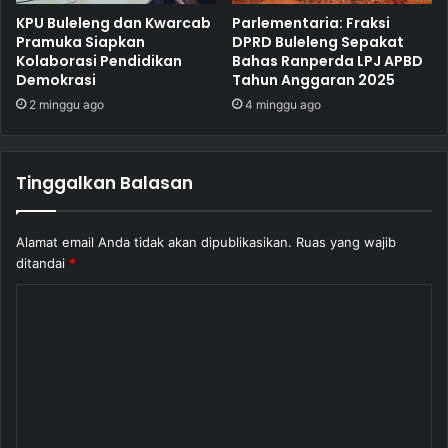
KPU Buleleng dan Kwarcab
Parlementaria: Fraksi
Pramuka Siapkan
DPRD Buleleng Sepakat
Kolaborasi Pendidikan
Bahas Ranperda LPJ APBD
Demokrasi
Tahun Anggaran 2025
2 minggu ago
4 minggu ago
Tinggalkan Balasan
Alamat email Anda tidak akan dipublikasikan.
Ruas yang wajib
ditandai
*
K
o
m
e
n