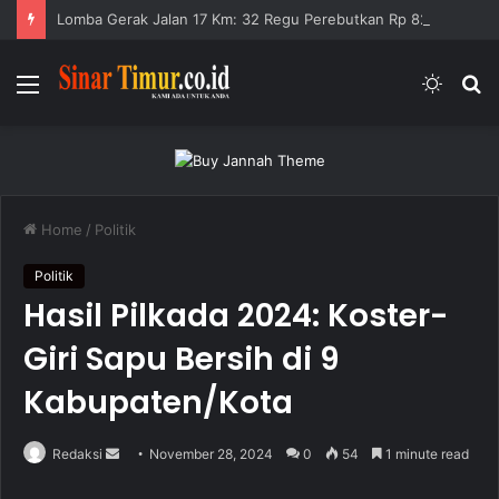
Lomba Gerak Jalan 17 Km: 32 Regu Perebutkan Rp 82,5 Juta
Menu
Switc
S
skin
fo
Home
/
Politik
Politik
Hasil Pilkada 2024: Koster-
Giri Sapu Bersih di 9
Kabupaten/Kota
Redaksi
S
November 28, 2024
0
54
1 minute read
e