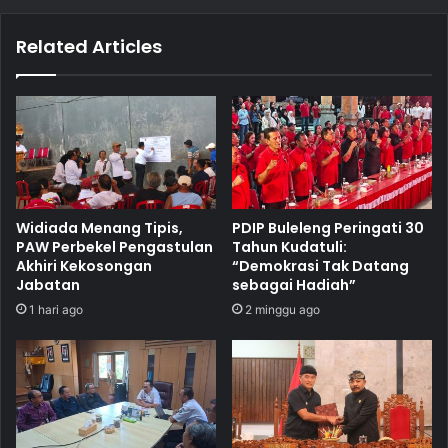
Related Articles
Widiada Menang Tipis,
PDIP Buleleng Peringati 30
PAW Perbekel Pengastulan
Tahun Kudatuli:
Akhiri Kekosongan
“Demokrasi Tak Datang
Jabatan
sebagai Hadiah”
1 hari ago
2 minggu ago