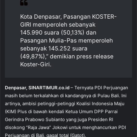
b
A
o
p
Kota Denpasar, Pasangan KOSTER-
o
p
GIRI memperoleh sebanyak
k
145.990 suara (50,13%) dan
Pasangan Mulia-Pas memperoleh
sebanyak 145.252 suara
(49,87%),” demikian press release
Koster-Giri.
Denpasar, SINARTIMUR.co.id
– Ternyata PDI Perjuangan
masih belum terkalahkan di kandangnya di Pulau Bali. Ini
artinya, ambisi petinggi-petinggi Koalisi Indonesia Maju
(KIM) Plus di bawah kendali Ketua Umum DPP Parrai
Gerindra Prabowo Subianto yang juga Presiden RI
disokong “Raja Jawa” Jokowi untuk menghancurkan PDI
Perjuangan di Bali, gagal total (Gatot).