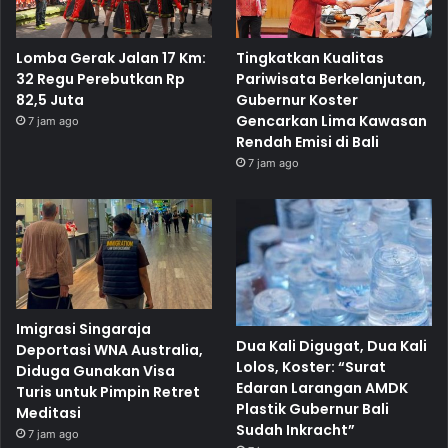
Lomba Gerak Jalan 17 Km:
Tingkatkan Kualitas
32 Regu Perebutkan Rp
Pariwisata Berkelanjutan,
82,5 Juta
Gubernur Koster
Gencarkan Lima Kawasan
7 jam ago
Rendah Emisi di Bali
7 jam ago
Imigrasi Singaraja
Dua Kali Digugat, Dua Kali
Deportasi WNA Australia,
Lolos, Koster: “Surat
Diduga Gunakan Visa
Edaran Larangan AMDK
Turis untuk Pimpin Retret
Plastik Gubernur Bali
Meditasi
Sudah Inkracht”
7 jam ago