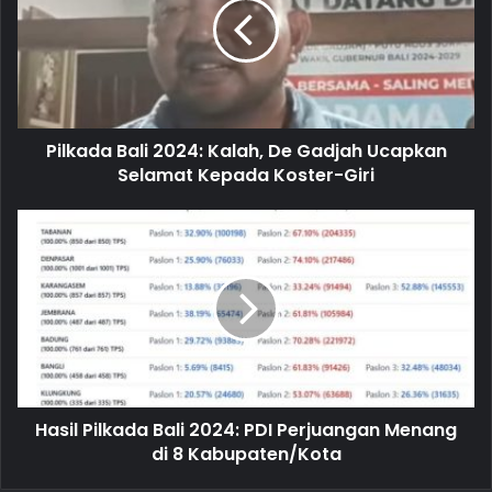
m
a
i
l
a
d
d
Pilkada Bali 2024: Kalah, De Gadjah Ucapkan
r
Selamat Kepada Koster-Giri
e
s
s
Hasil Pilkada Bali 2024: PDI Perjuangan Menang
di 8 Kabupaten/Kota