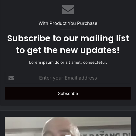
s
i
t
With Product You Purchase
e
Subscribe to our mailing list
to get the new updates!
Lorem ipsum dolor sit amet, consectetur.
E
n
t
e
r
y
o
u
r
E