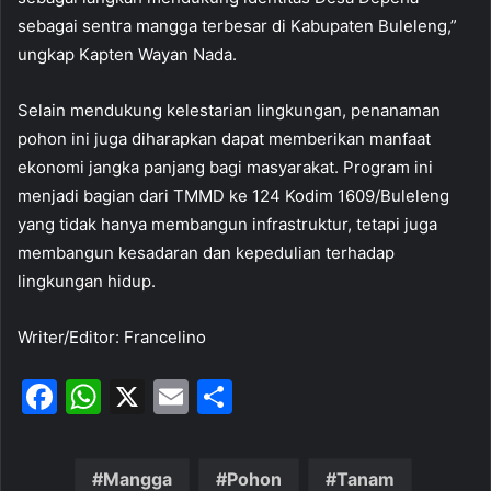
sebagai sentra mangga terbesar di Kabupaten Buleleng,”
ungkap Kapten Wayan Nada.
Selain mendukung kelestarian lingkungan, penanaman
pohon ini juga diharapkan dapat memberikan manfaat
ekonomi jangka panjang bagi masyarakat. Program ini
menjadi bagian dari TMMD ke 124 Kodim 1609/Buleleng
yang tidak hanya membangun infrastruktur, tetapi juga
membangun kesadaran dan kepedulian terhadap
lingkungan hidup.
Writer/Editor: Francelino
F
W
X
E
S
a
h
m
h
c
at
ai
ar
Mangga
Pohon
Tanam