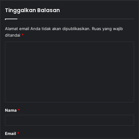
Tinggalkan Balasan
Alamat email Anda tidak akan dipublikasikan.
Ruas yang wajib
ditandai
*
K
o
m
e
n
t
a
Nama
*
r
*
Email
*