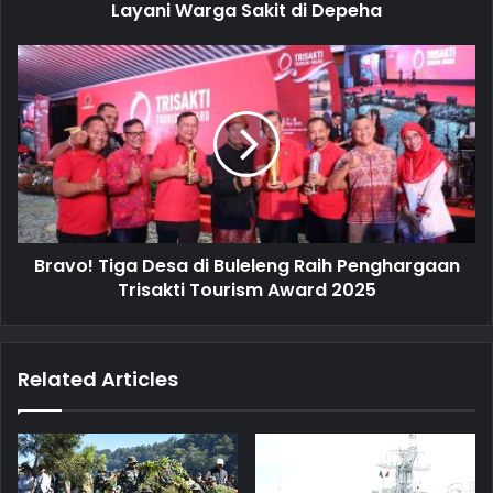
r
Layani Warga Sakit di Depeha
e
s
s
Bravo! Tiga Desa di Buleleng Raih Penghargaan
Trisakti Tourism Award 2025
Related Articles