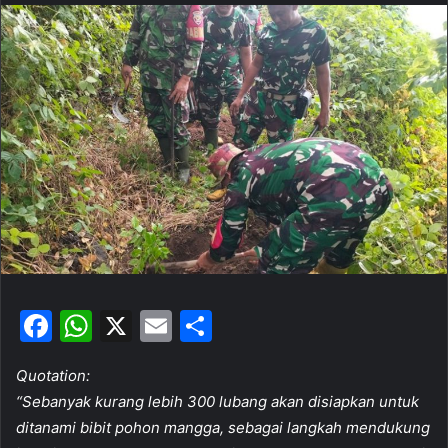
n
d
a
n
e
m
a
i
l
F
W
X
E
S
a
h
m
h
Quotation:
c
at
ai
ar
“Sebanyak kurang lebih 300 lubang akan disiapkan untuk
e
s
l
e
ditanami bibit pohon mangga, sebagai langkah mendukung