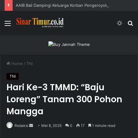
AAIB Bali Dampingi Keluarga Korban Pengeroyokan, Lapor ke Polres Tabanan
Menu
Switc
S
skin
fo
Home
/
TNI
TNI
Hari Ke-3 TMMD: “Baju
Loreng” Tanam 300 Pohon
Mangga
Redaksi
S
Mei 8, 2025
0
17
1 minute read
e