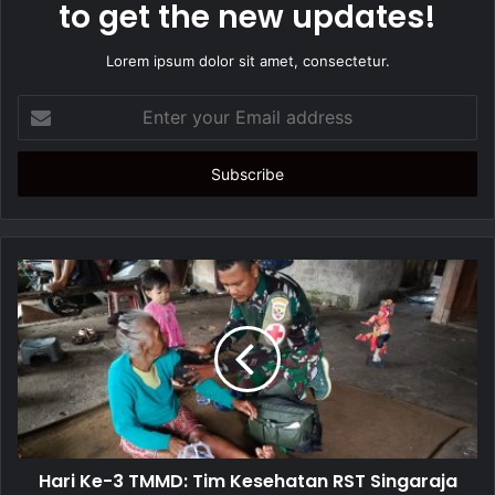
to get the new updates!
Lorem ipsum dolor sit amet, consectetur.
E
n
t
e
r
y
o
u
r
E
m
a
i
l
a
d
d
Hari Ke-3 TMMD: Tim Kesehatan RST Singaraja