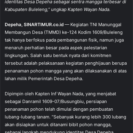
b
A
identitas Desa Depeha sebagai sentra mangga terbesar di
o
p
Kabupaten Buleleng,” ungkap Kapten Wayan Nada.
o
p
Depeha, SINARTIMUR.co.id
— Kegiatan TNI Manunggal
k
Membangun Desa (TMMD) ke-124 Kodim 1609/Buleleng
tak hanya berfokus pada pembangunan fisik, namun juga
menaruh perhatian besar pada aspek pelestarian
lingkungan. Salah satu bentuk nyata dari komitmen
tersebut adalah pelaksanaan kegiatan penghijauan berupa
penanaman pohon mangga yang akan dilaksanakan di atas
lahan milik Pemerintah Desa Depeha.
Dipimpin oleh Kapten Inf Wayan Nada, yang menjabat
sebagai Danramil 1609-07/Busungbiu, persiapan
penanaman pohon telah dimulai dengan pembuatan
lubang-lubang tanam. “Sebanyak kurang lebih 300 lubang
akan disiapkan untuk ditanami bibit pohon mangga,
sebagai langkah mendukung identitas Desa Depeha