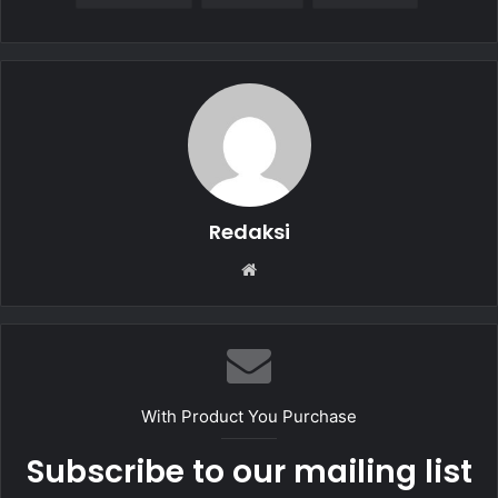
e
s
l
e
b
A
o
p
o
p
k
Redaksi
W
e
b
s
i
t
With Product You Purchase
e
Subscribe to our mailing list