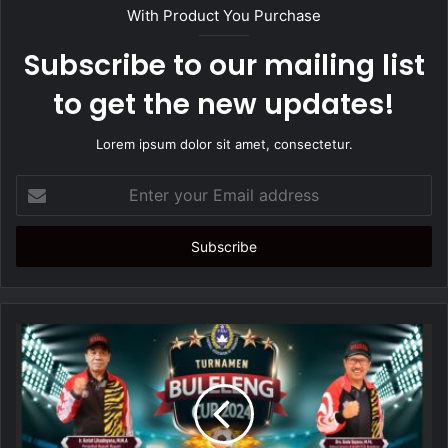
t
With Product You Purchase
e
Subscribe to our mailing list
to get the new updates!
Lorem ipsum dolor sit amet, consectetur.
E
n
t
e
r
y
o
u
r
E
m
a
i