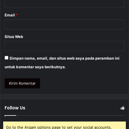
*
Email
*
Situs Web
Simpan nama, email, dan situs web saya pada peramban ini
untuk komentar saya berikutnya.
Follow Us
Go to the Arqam options page to set your social accounts.