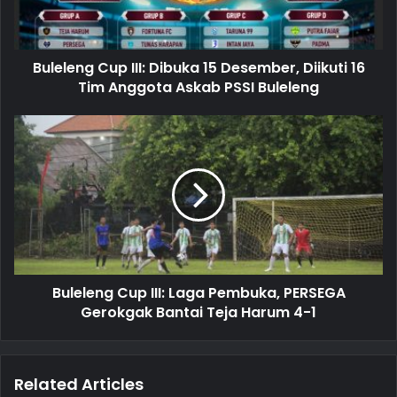
l
a
d
d
Buleleng Cup III: Dibuka 15 Desember, Diikuti 16
r
Tim Anggota Askab PSSI Buleleng
e
s
s
Buleleng Cup III: Laga Pembuka, PERSEGA
Gerokgak Bantai Teja Harum 4-1
Related Articles