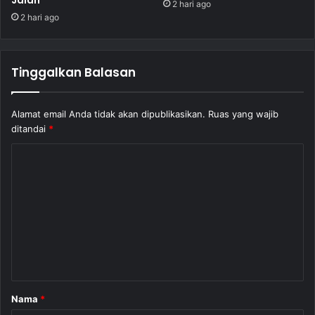
Jalan
2 hari ago
2 hari ago
Tinggalkan Balasan
Alamat email Anda tidak akan dipublikasikan.
Ruas yang wajib
ditandai
*
K
o
m
e
n
t
a
Nama
*
r