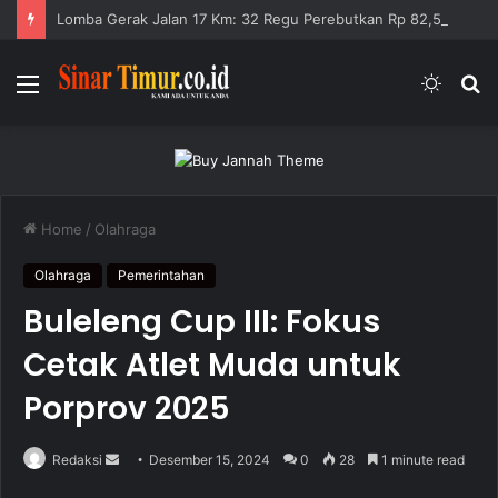
Lomba Gerak Jalan 17 Km: 32 Regu Perebutkan Rp 82,5 Juta
Menu
Switc
S
skin
fo
Home
/
Olahraga
Olahraga
Pemerintahan
Buleleng Cup III: Fokus
Cetak Atlet Muda untuk
Porprov 2025
Redaksi
S
Desember 15, 2024
0
28
1 minute read
e