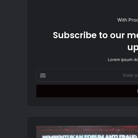
With Pro
Subscribe to our ma
up
Lorem ipsum dol
E
n
t
e
r
y
o
u
r
E
m