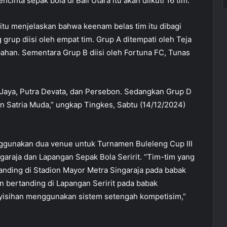
nta sepak bola di Bali Utara itu akan diikuti 16 tim.
tu menjelaskan bahwa keenam belas tim itu dibagi
rup diisi oleh empat tim. Grup A ditempati oleh Teja
han. Sementara Grup B diisi oleh Fortuna FC, Tunas
n Jaya, Putra Devata, dan Persebon. Sedangkan Grup D
dan Satria Muda,” ungkap Tingkes, Sabtu (14/12/2024)
ggunakan dua venue untuk Turnamen Buleleng Cup III
garaja dan Lapangan Sepak Bola Seririt. “Tim-tim yang
nding di Stadion Mayor Metra Singaraja pada babak
 bertanding di Lapangan Seririt pada babak
nyisihan menggunakan sistem setengah kompetisim,”