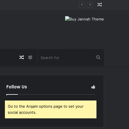
Random
Article
Random
Switch
Search
Article
skin
for
Follow Us
Go to the Arqam options page to set your
social accounts.