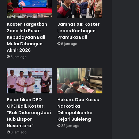
Koster Targetkan
Jamnas XII: Koster
Zona Inti Pusat
Lepas Kontingen
Kebudayaan Bali
Pramuka Bali
Mulai Dibangun
5 jam ago
Akhir 2026
5 jam ago
Pelantikan DPD
Hukum: Dua Kasus
GPEI Bali, Koster:
Narkotika
“Bali Didorong Jadi
Dilimpahkan ke
Hub Ekspor
Kejari Buleleng
Nusantara”
22 jam ago
6 jam ago