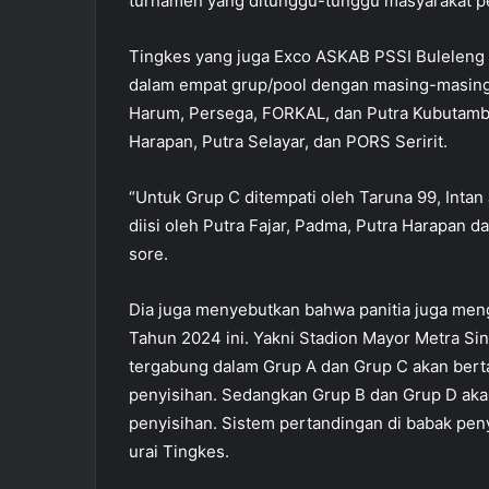
turnamen yang ditunggu-tunggu masyarakat penci
Tingkes yang juga Exco ASKAB PSSI Buleleng i
dalam empat grup/pool dengan masing-masing g
Harum, Persega, FORKAL, dan Putra Kubutamba
Harapan, Putra Selayar, dan PORS Seririt.
“Untuk Grup C ditempati oleh Taruna 99, Inta
diisi oleh Putra Fajar, Padma, Putra Harapan 
sore.
Dia juga menyebutkan bahwa panitia juga men
Tahun 2024 ini. Yakni Stadion Mayor Metra Sin
tergabung dalam Grup A dan Grup C akan berta
penyisihan. Sedangkan Grup B dan Grup D akan
penyisihan. Sistem pertandingan di babak pe
urai Tingkes.