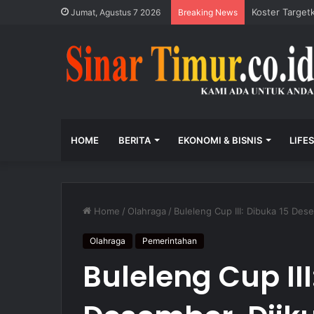
Jamnas XII: K
Jumat, Agustus 7 2026
Breaking News
HOME
BERITA
EKONOMI & BISNIS
LIFE
Home
/
Olahraga
/
Buleleng Cup III: Dibuka 15 Des
Olahraga
Pemerintahan
Buleleng Cup III