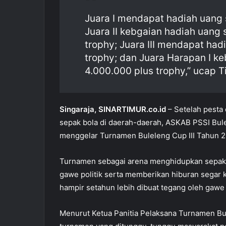
o
p
Juara I mendapat hadiah uang 
o
p
Juara II kebgaian hadiah uang 
k
trophy; Juara III mendapat had
trophy; dan Juara Harapan I k
4.000.000 plus trophy,” ucap T
Singaraja, SINARTIMUR.co.id
– Setelah pesta
sepak bola di daerah-daerah, ASKAB PSSI Bul
menggelar Turnamen Buleleng Cup III Tahun 2
Turnamen sebagai arena menghidupkan sepak b
gawe politik serta memberikan hiburan segar k
hampir setahun lebih dibuat tegang oleh gawe p
Menurut Ketua Panitia Pelaksana Turnamen Bu