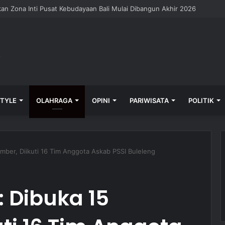
oster Lepas Kontingen Pramuka Bali
STYLE
OLAHRAGA
OPINI
PARIWISATA
POLITIK
ember, Diikuti 16 Tim Anggota Askab PSSI Buleleng
: Dibuka 15