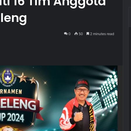
ti 16 Tim Anggota
eleng
0
50
2 minutes read