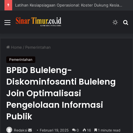
Latihan Kesiapsiagaan Operasional: Koster Dukung Kesiapsiagaan Bencana
Menu
Switc
S
skin
fo
Home
/
Pemerintahan
Pemerintahan
BPBD Buleleng-
Diskominfosanti Buleleng
Join Optimalisasi
Pengelolaan Informasi
Publik
Redaksi
S
Februari 19, 2025
0
16
1 minute read