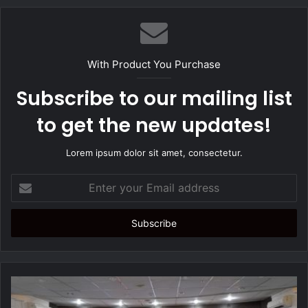
b
s
i
t
With Product You Purchase
e
Subscribe to our mailing list
to get the new updates!
Lorem ipsum dolor sit amet, consectetur.
E
n
t
e
r
y
o
u
r