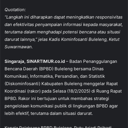
a
h
m
h
Quotation:
c
at
ai
ar
“Langkah ini diharapkan dapat meningkatkan responsivitas
e
s
l
e
dan efektivitas penyampaian informasi kepada masyarakat,
b
A
terutama dalam menghadapi potensi bencana atau situasi
o
p
darurat lainnya,” jelas Kadis Kominfosanti Buleleng, Ketut
Suwarmawan.
o
p
k
Singaraja, SINARTIMUR.co.id
– Badan Penanggulangan
Bencana Daerah (BPBD) Buleleng bersama Dinas
Komunikasi, Informatika, Persandian, dan Statistik
(Diskominfosanti) Kabupaten Buleleng menggelar Rapat
Koordinasi (rakor) pada Selasa (18/2/2025) di Ruang Rapat
BPBD. Rakor ini bertujuan untuk membahas strategi
pengelolaan komunikasi publik di lingkungan BPBD agar
lebih efektif, terutama dalam situasi darurat.
Kepala Pelaksana BPBD Buleleng, Putu Ariadi Pribadi,