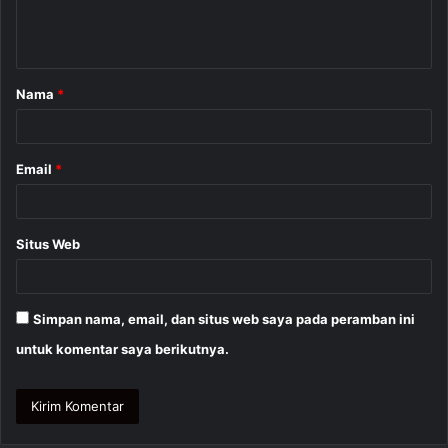
n
t
a
Nama
*
r
*
Email
*
Situs Web
Simpan nama, email, dan situs web saya pada peramban ini
untuk komentar saya berikutnya.