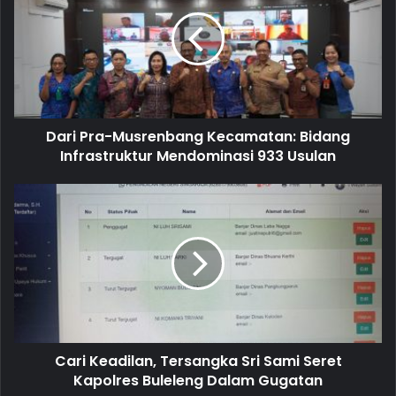
E
m
a
i
l
a
d
d
Dari Pra-Musrenbang Kecamatan: Bidang
r
Infrastruktur Mendominasi 933 Usulan
e
s
s
Cari Keadilan, Tersangka Sri Sami Seret
Kapolres Buleleng Dalam Gugatan