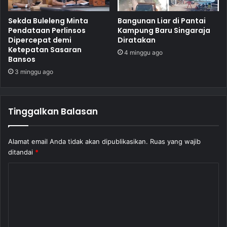
Sekda Buleleng Minta
Bangunan Liar di Pantai
Pendataan Perlinsos
Kampung Baru Singaraja
Dipercepat demi
Diratakan
Ketepatan Sasaran
4 minggu ago
Bansos
3 minggu ago
Tinggalkan Balasan
Alamat email Anda tidak akan dipublikasikan.
Ruas yang wajib
ditandai
*
K
o
m
e