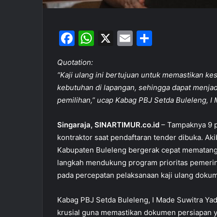
F
W
X
E
S
a
h
m
h
Quotation:
c
at
ai
ar
“Kaji ulang ini bertujuan untuk memastikan 
e
s
l
e
kebutuhan di lapangan, sehingga dapat menja
b
A
pemilihan,” ucap Kabag PBJ Setda Buleleng, I
o
p
Singaraja, SINARTIMUR.co.id
– Tampaknya 9 pa
o
p
kontraktor saat pendaftaran tender dibuka. A
k
Kabupaten Buleleng bergerak cepat mematangk
langkah mendukung program prioritas pemerint
pada percepatan pelaksanaan kaji ulang doku
Kabag PBJ Setda Buleleng, I Made Suwitra Yad
krusial guna memastikan dokumen persiapan 