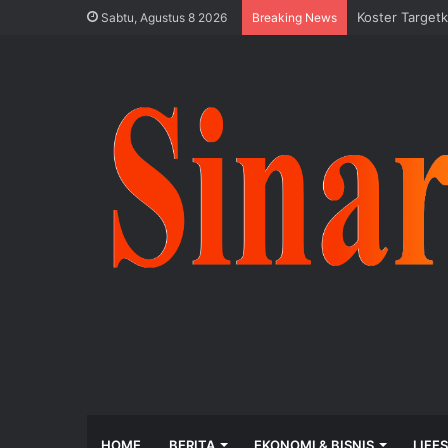
Koster Targetk
Sabtu, Agustus 8 2026
Breaking News
HOME
BERITA
EKONOMI & BISNIS
LIFE