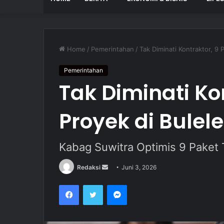
Home
/
Pemerintahan
/
Tak Diminati Kontraktor, 9 
Pemerintahan
Tak Diminati Ko
Proyek di Bulel
Kabag Suwitra Optimis 9 Paket 
Redaksi
S
Juni 3, 2026
e
Facebook
Twitter
Messenger
n
d
a