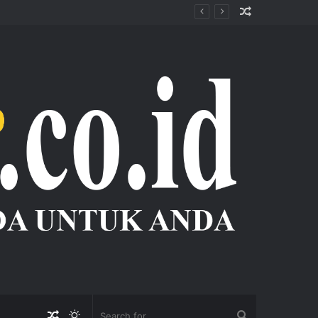
Random
Article
Random
Switch
Search