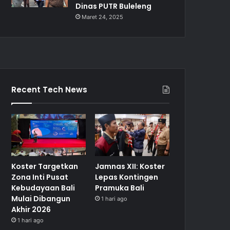
Dinas PUTR Buleleng
Maret 24, 2025
Recent Tech News
Koster Targetkan
Jamnas XII: Koster
Zona Inti Pusat
Lepas Kontingen
Kebudayaan Bali
Pramuka Bali
Mulai Dibangun
1 hari ago
Akhir 2026
1 hari ago