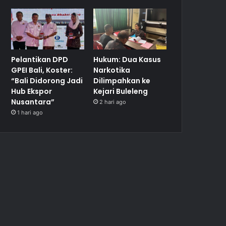
Pelantikan DPD
Hukum: Dua Kasus
GPEI Bali, Koster:
Narkotika
“Bali Didorong Jadi
Dilimpahkan ke
Hub Ekspor
Kejari Buleleng
Nusantara”
2 hari ago
1 hari ago