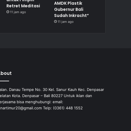
AMDK Plastik
Retret Meditasi
Gubernur Bali
11 jam ago
Sudah Inkracht”
11 jam ago
About
alan. Danau Tempe No. 30 Kel. Sanur Kauh Kec. Denpasar
elatan Kota. Denpasar – Bali 80227 Untuk iklan dan
erjasama bisa menghubungi: email:
inartimur20@gmail.com Telp: (0361) 448 1552