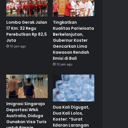
Lomba Gerak Jalan
Tingkatkan
17 Km: 32 Regu
Kualitas Pariwisata
Perebutkan Rp 82,5
Berkelanjutan,
Juta
Gubernur Koster
Gencarkan Lima
10 jam ago
Kawasan Rendah
Emisi di Bali
10 jam ago
Imigrasi Singaraja
Dua Kali Digugat,
Deportasi WNA
Dua Kali Lolos,
Australia, Diduga
Koster: “Surat
Gunakan Visa Turis
Edaran Larangan
untuk Pimpin