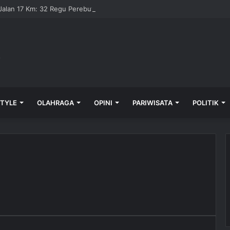
alan 17 Km: 32 Regu Perebutkan Rp 82,5 Juta
STYLE
OLAHRAGA
OPINI
PARIWISATA
POLITIK