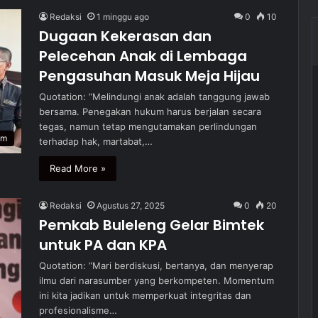
Redaksi
1 minggu ago
0
10
Dugaan Kekerasan dan
Pelecehan Anak di Lembaga
Pengasuhan Masuk Meja Hijau
Quotation: “Melindungi anak adalah tanggung jawab
bersama. Penegakan hukum harus berjalan secara
tegas, namun tetap mengutamakan perlindungan
um
terhadap hak, martabat,…
Read More »
Redaksi
Agustus 27, 2025
0
20
Pemkab Buleleng Gelar Bimtek
untuk PA dan KPA
Quotation: “Mari berdiskusi, bertanya, dan menyerap
ilmu dari narasumber yang berkompeten. Momentum
ini kita jadikan untuk memperkuat integritas dan
profesionalisme…