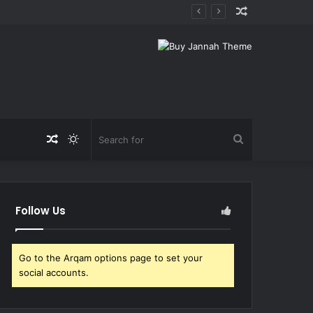
Random
Article
Random
Switch
Search
Article
skin
for
Follow Us
Go to the Arqam options page to set your
social accounts.