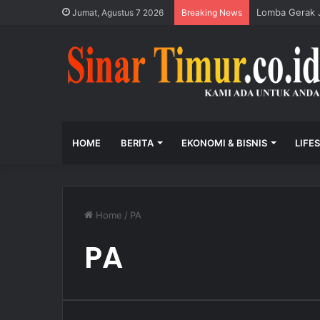
Lomba Gerak J
Jumat, Agustus 7 2026
Breaking News
HOME
BERITA
EKONOMI & BISNIS
LIFE
Home
/
PA
PA