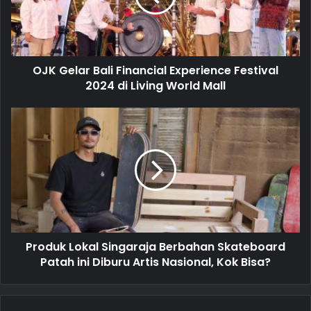
i
l
a
d
d
OJK Gelar Bali Financial Experience Festival
r
2024 di Living World Mall
e
s
s
Produk Lokal Singaraja Berbahan Skateboard
Patah ini Diburu Artis Nasional, Kok Bisa?