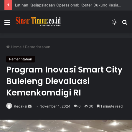
Latihan Kesiapsiagaan Operasional: Koster Dukung Kesiapsiagaan Bencana
Menu
Switc
S
skin
fo
Home
/
Pemerintahan
Pemerintahan
Program Inovasi Smart City
Buleleng Dievaluasi
Kemenkomdigi RI
Redaksi
S
November 4, 2024
0
30
1 minute read
e
n
d