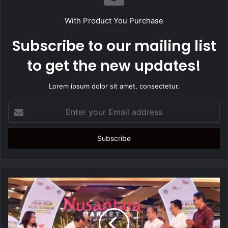
i
t
With Product You Purchase
e
Subscribe to our mailing list
to get the new updates!
Lorem ipsum dolor sit amet, consectetur.
E
n
t
e
r
y
o
u
r
E
m
a