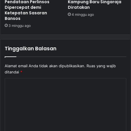
Pendataan Perlinsos
Kampung Baru Singaraja
Dipercepat demi
Diratakan
Ketepatan Sasaran
4 minggu ago
Bansos
3 minggu ago
Tinggalkan Balasan
Alamat email Anda tidak akan dipublikasikan.
Ruas yang wajib
ditandai
*
K
o
m
e
n
t